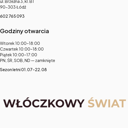
Adres:
ul. Brzeźna 3, kl. B1
90-303 Łódź
602 765 093
Godziny otwarcia
Adres:
Wtorek 10:00–18:00
Czwartek 10:00–18:00
Piątek 10:00–17:00
PN, ŚR, SOB, ND — zamknięte
Sezon letni 01.07–22.08