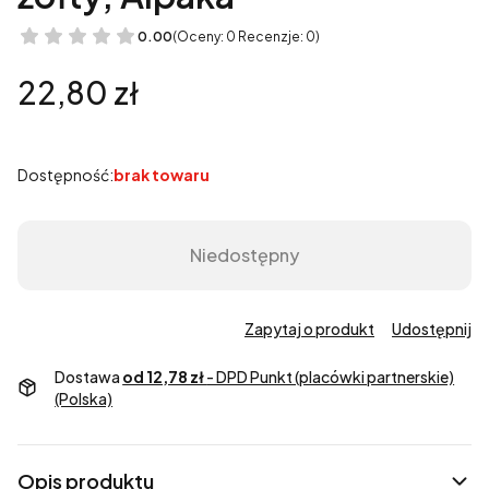
0.00
(Oceny: 0 Recenzje: 0)
Cena
22,80 zł
Dostępność:
brak towaru
Niedostępny
Zapytaj o produkt
Udostępnij
Dostawa
od 12,78 zł
- DPD Punkt (placówki partnerskie)
(Polska)
Opis produktu