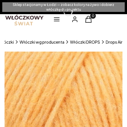
Sklep stacjonarny w Łodzi — zobacz kolory na żywo i dobierz
włóczkę do projektu
Produkty w koszyku
Menu
Zaloguj się
Koszyk
Włóczki
Włóczki wg producenta
Włóczki DROPS
Drops Air