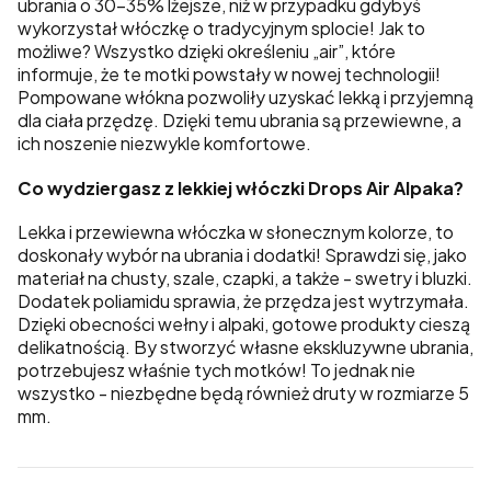
ubrania o 30-35% lżejsze, niż w przypadku gdybyś
wykorzystał włóczkę o tradycyjnym splocie! Jak to
możliwe? Wszystko dzięki określeniu „air”, które
informuje, że te motki powstały w nowej technologii!
Pompowane włókna pozwoliły uzyskać lekką i przyjemną
dla ciała przędzę. Dzięki temu ubrania są przewiewne, a
ich noszenie niezwykle komfortowe.
Co wydziergasz z lekkiej włóczki Drops Air Alpaka?
Lekka i przewiewna włóczka w słonecznym kolorze, to
doskonały wybór na ubrania i dodatki! Sprawdzi się, jako
materiał na chusty, szale, czapki, a także - swetry i bluzki.
Dodatek poliamidu sprawia, że przędza jest wytrzymała.
Dzięki obecności wełny i alpaki, gotowe produkty cieszą
delikatnością. By stworzyć własne ekskluzywne ubrania,
potrzebujesz właśnie tych motków! To jednak nie
wszystko - niezbędne będą również druty w rozmiarze 5
mm.