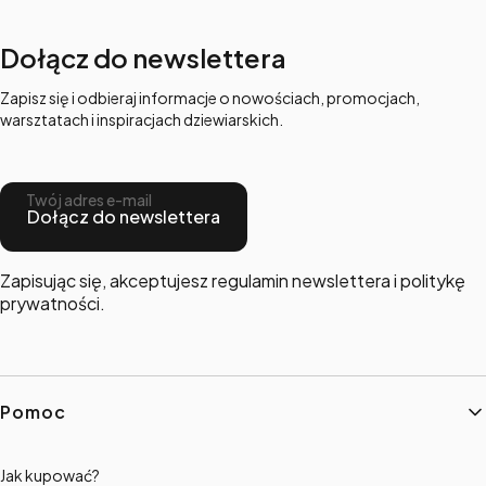
Dołącz do newslettera
Zapisz się i odbieraj informacje o nowościach, promocjach,
warsztatach i inspiracjach dziewiarskich.
Twój adres e-mail
Dołącz do newslettera
Zapisując się, akceptujesz regulamin newslettera i politykę
prywatności.
Linki w stopce
Pomoc
Jak kupować?