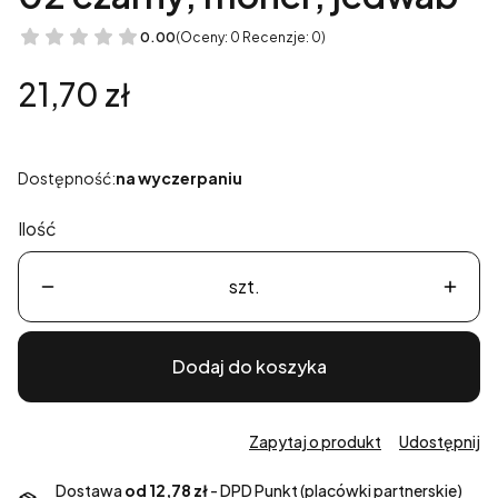
0.00
(Oceny: 0 Recenzje: 0)
Cena
21,70 zł
Dostępność:
na wyczerpaniu
Ilość
szt.
Dodaj do koszyka
Zapytaj o produkt
Udostępnij
Dostawa
od 12,78 zł
- DPD Punkt (placówki partnerskie)