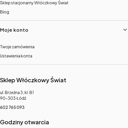
Sklep stacjonarny Włóczkowy Świat
Blog
Moje konto
Twoje zamówienia
Ustawienia konta
Sklep Włóczkowy Świat
Adres:
ul. Brzeźna 3, kl. B1
90-303 Łódź
602 765 093
Godziny otwarcia