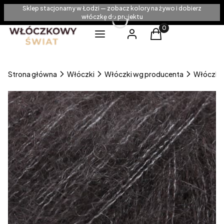
Sklep stacjonarny w Łodzi — zobacz kolory na żywo i dobierz
włóczkę do projektu
Produkty w koszyku
Menu
Zaloguj się
Koszyk
Strona główna
Włóczki
Włóczki wg producenta
Włóczki