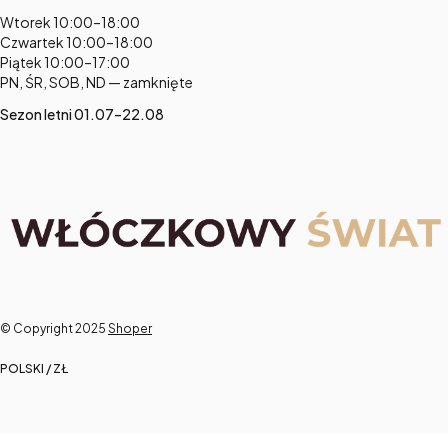
Adres:
Wtorek 10:00–18:00
Czwartek 10:00–18:00
Piątek 10:00–17:00
PN, ŚR, SOB, ND — zamknięte
Sezon letni 01.07–22.08
© Copyright 2025
Shoper
POLSKI / ZŁ