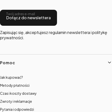
Twój adres e-mail
Dołącz do newslettera
Zapisując się, akceptujesz regulamin newslettera i politykę
prywatności.
Linki w stopce
Pomoc
Jak kupować?
Metody płatności
Czas i koszty dostawy
Zwroty i reklamacje
Pytania i odpowiedzi