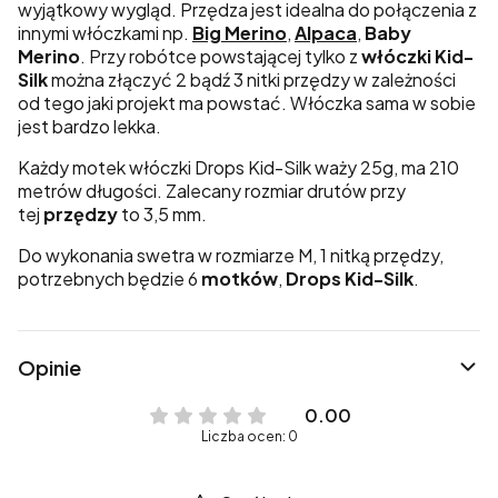
wyjątkowy wygląd. Przędza jest idealna do połączenia z
innymi włóczkami np.
Big Merino
,
Alpaca
,
Baby
Merino
. Przy robótce powstającej tylko z
włóczki Kid-
Silk
można złączyć 2 bądź 3 nitki przędzy w zależności
od tego jaki projekt ma powstać. Włóczka sama w sobie
jest bardzo lekka.
Każdy motek włóczki Drops Kid-Silk waży 25g, ma 210
metrów długości. Zalecany rozmiar drutów przy
tej
przędzy
to 3,5 mm.
Do wykonania swetra w rozmiarze M, 1 nitką przędzy,
potrzebnych będzie 6
motków
,
Drops Kid-Silk
.
Opinie
0.00
Liczba ocen: 0