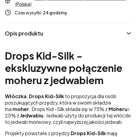
(Polska)
Czas wysyłki:
24 godziny
Opis produktu
Drops Kid-Silk -
ekskluzywne połączenie
moheru z jedwabiem
Włóczka
,
Drops Kid-Silk
to propozycja dla osób
poszukujących przędzy, która w swoim składzie
ma
moher
. Drops Kid -Silk składa się w 75% z
Moheru
i
25% z
Jedwabiu
. Jedwab użyty do produkcji tej włóczki
to jedwab morwowy, czyli najwyższej jakości jedwab.
Projekty powstałe z przędzy
Drops Kid-Silk
mają