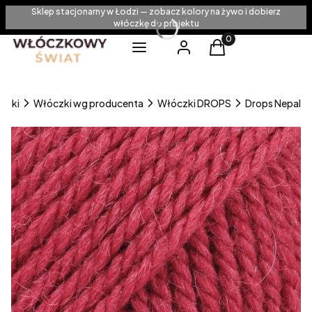
Sklep stacjonarny w Łodzi — zobacz kolory na żywo i dobierz
włóczkę do projektu
Produkty w koszyku
Menu
Zaloguj się
Koszyk
czki
Włóczki wg producenta
Włóczki DROPS
Drops Nepal