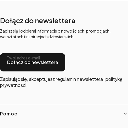
Dołącz do newslettera
Zapisz się i odbieraj informacje o nowościach, promocjach,
warsztatach i inspiracjach dziewiarskich.
Twój adres e-mail
Dołącz do newslettera
Zapisując się, akceptujesz regulamin newslettera i politykę
prywatności.
Linki w stopce
Pomoc