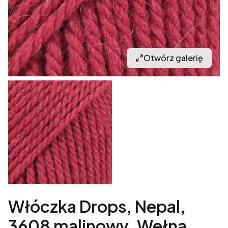
Otwórz galerię
Włóczka Drops, Nepal,
3608 malinowy, Wełna,