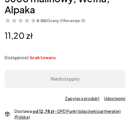
Alpaka
0.00
(Oceny: 0 Recenzje: 0)
Cena
11,20 zł
Dostępność:
brak towaru
Niedostępny
Zapytaj o produkt
Udostępnij
Dostawa
od 12,78 zł
- DPD Punkt (placówki partnerskie)
(Polska)