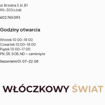
Adres:
ul. Brzeźna 3, kl. B1
90-303 Łódź
602 765 093
Godziny otwarcia
Adres:
Wtorek 10:00–18:00
Czwartek 10:00–18:00
Piątek 10:00–17:00
PN, ŚR, SOB, ND — zamknięte
Sezon letni 01.07–22.08