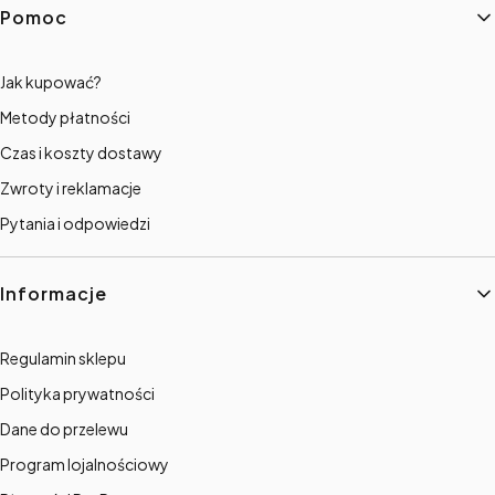
Linki w stopce
Pomoc
Jak kupować?
Metody płatności
Czas i koszty dostawy
Zwroty i reklamacje
Pytania i odpowiedzi
Informacje
Regulamin sklepu
Polityka prywatności
Dane do przelewu
Program lojalnościowy