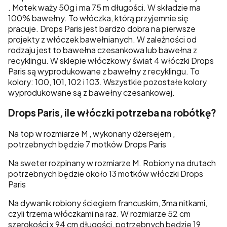
. Motek waży 50g i ma 75 m długości. W składzie ma
100% bawełny. To włóczka, którą przyjemnie się
pracuje. Drops Paris jest bardzo dobra na pierwsze
projekty z włóczek bawełnianych. W zależności od
rodzaju jest to bawełna czesankowa lub bawełna z
recyklingu. W sklepie włóczkowy świat 4 włóczki Drops
Paris są wyprodukowane z bawełny z recyklingu. To
kolory: 100, 101, 102 i 103. Wszystkie pozostałe kolory
wyprodukowane są z bawełny czesankowej.
Drops Paris, ile włóczki potrzeba na robótkę?
Na top w rozmiarze M , wykonany dżersejem ,
potrzebnych będzie 7 motków Drops Paris
Na sweter rozpinany w rozmiarze M. Robiony na drutach
potrzebnych będzie około 13 motków włóczki Drops
Paris
Na dywanik robiony ściegiem francuskim, 3ma nitkami,
czyli trzema włóczkami na raz. W rozmiarze 52 cm
szerokości x 94 cm długości, potrzebnych będzie 19