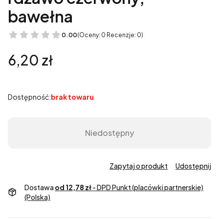
bawełna
0.00
(Oceny: 0 Recenzje: 0)
Cena
6,20 zł
Dostępność:
brak towaru
Niedostępny
Zapytaj o produkt
Udostępnij
Dostawa
od 12,78 zł
- DPD Punkt (placówki partnerskie)
(Polska)