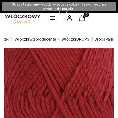
Sklep stacjonarny w Łodzi — zobacz kolory na żywo i dobierz
włóczkę do projektu
Produkty w koszyku
Menu
Zaloguj się
Koszyk
óczki
Włóczki wg producenta
Włóczki DROPS
Drops Paris