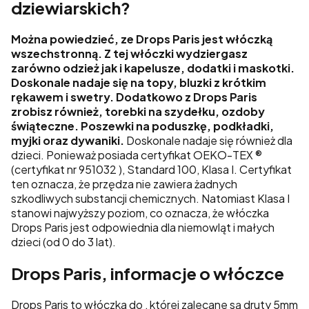
dziewiarskich?
Można powiedzieć, ze Drops Paris jest włóczką
wszechstronną. Z tej włóczki wydziergasz
zarówno odzież jak i kapelusze, dodatki i maskotki.
Doskonale nadaje się na topy, bluzki z krótkim
rękawem i swetry. Dodatkowo z Drops Paris
zrobisz również, torebki na szydełku, ozdoby
świąteczne. Poszewki na poduszkę, podkładki,
myjki oraz dywaniki.
Doskonale nadaje się również dla
dzieci. Ponieważ posiada certyfikat
OEKO-TEX ®
(certyfikat nr 951032 ), Standard 100, Klasa I.
Certyfikat
ten oznacza, że przędza nie zawiera żadnych
szkodliwych substancji chemicznych.
Natomiast Klasa I
stanowi najwyższy poziom, co oznacza, że włóczka
Drops Paris jest odpowiednia dla niemowląt i małych
dzieci (od 0 do 3 lat).
Drops Paris, informacje o włóczce
Drops Paris to włóczka do , której zalecane są druty 5mm