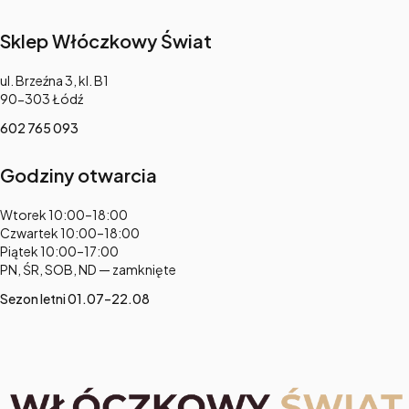
Sklep Włóczkowy Świat
Adres:
ul. Brzeźna 3, kl. B1
90-303 Łódź
602 765 093
Godziny otwarcia
Adres:
Wtorek 10:00–18:00
Czwartek 10:00–18:00
Piątek 10:00–17:00
PN, ŚR, SOB, ND — zamknięte
Sezon letni 01.07–22.08