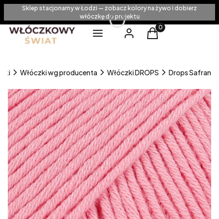
Sklep stacjonarny w Łodzi — zobacz kolory na żywo i dobierz
włóczkę do projektu
Produkty w koszyku
Menu
Zaloguj się
Koszyk
zki
Włóczki wg producenta
Włóczki DROPS
Drops Safran