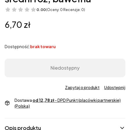
0.00
(Oceny: 0 Recenzje: 0)
Cena
6,70 zł
Dostępność:
brak towaru
Niedostępny
Zapytaj o produkt
Udostępnij
Dostawa
od 12,78 zł
- DPD Punkt (placówki partnerskie)
(Polska)
Opis produktu