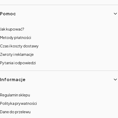
Linki w stopce
Pomoc
Jak kupować?
Metody płatności
Czas i koszty dostawy
Zwroty i reklamacje
Pytania i odpowiedzi
Informacje
Regulamin sklepu
Polityka prywatności
Dane do przelewu