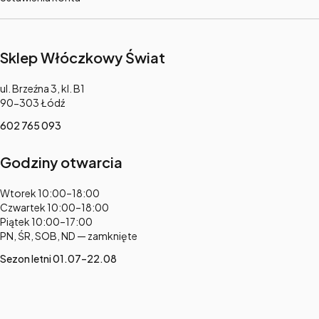
Sklep Włóczkowy Świat
Adres:
ul. Brzeźna 3, kl. B1
90-303 Łódź
602 765 093
Godziny otwarcia
Adres:
Wtorek 10:00–18:00
Czwartek 10:00–18:00
Piątek 10:00–17:00
PN, ŚR, SOB, ND — zamknięte
Sezon letni 01.07–22.08