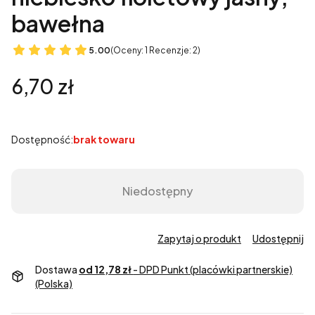
bawełna
5.00
(Oceny: 1 Recenzje: 2)
Cena
6,70 zł
Dostępność:
brak towaru
Niedostępny
Zapytaj o produkt
Udostępnij
Dostawa
od 12,78 zł
- DPD Punkt (placówki partnerskie)
(Polska)