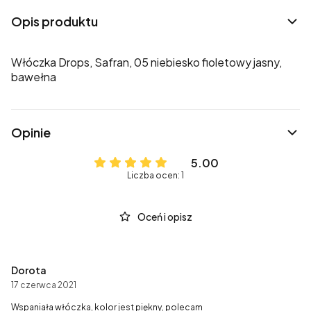
Opis produktu
Włóczka Drops, Safran, 05 niebiesko fioletowy jasny,
bawełna
Opinie
5.00
Liczba ocen: 1
Oceń i opisz
Dorota
17 czerwca 2021
Wspaniała włóczka, kolor jest piękny, polecam