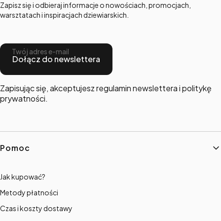
Zapisz się i odbieraj informacje o nowościach, promocjach,
warsztatach i inspiracjach dziewiarskich.
Twój adres e-mail
Dołącz do newslettera
Zapisując się, akceptujesz regulamin newslettera i politykę
prywatności.
Linki w stopce
Pomoc
Jak kupować?
Metody płatności
Czas i koszty dostawy