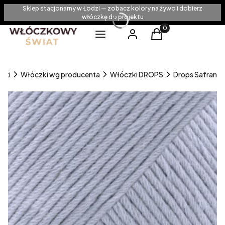
Sklep stacjonarny w Łodzi — zobacz kolory na żywo i dobierz
włóczkę do projektu
Produkty w koszyku
Menu
Zaloguj się
Koszyk
zki
Włóczki wg producenta
Włóczki DROPS
Drops Safran