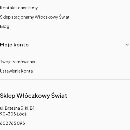
Kontakt i dane firmy
Sklep stacjonarny Włóczkowy Świat
Blog
Moje konto
Twoje zamówienia
Ustawienia konta
Sklep Włóczkowy Świat
Adres:
ul. Brzeźna 3, kl. B1
90-303 Łódź
602 765 093