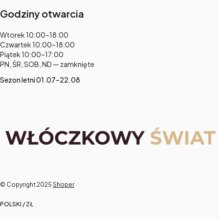
Godziny otwarcia
Adres:
Wtorek 10:00–18:00
Czwartek 10:00–18:00
Piątek 10:00–17:00
PN, ŚR, SOB, ND — zamknięte
Sezon letni 01.07–22.08
© Copyright 2025
Shoper
POLSKI / ZŁ