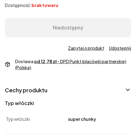
Dostępność:
brak towaru
Niedostępny
Zapytaj o produkt
Udostępnij
Dostawa
od 12,78 zł
- DPD Punkt (placówki partnerskie)
(Polska)
Cechy produktu
Typ włóczki
Typ włóczki
super chunky