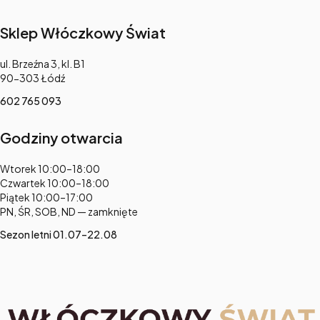
Sklep Włóczkowy Świat
Adres:
ul. Brzeźna 3, kl. B1
90-303 Łódź
602 765 093
Godziny otwarcia
Adres:
Wtorek 10:00–18:00
Czwartek 10:00–18:00
Piątek 10:00–17:00
PN, ŚR, SOB, ND — zamknięte
Sezon letni 01.07–22.08