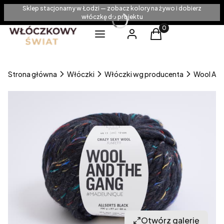
Sklep stacjonarny w Łodzi — zobacz kolory na żywo i dobierz
włóczkę do projektu
Produkty w koszyku
Menu
Zaloguj się
Koszyk
Strona główna
Włóczki
Włóczki wg producenta
Wool And
Otwórz galerię