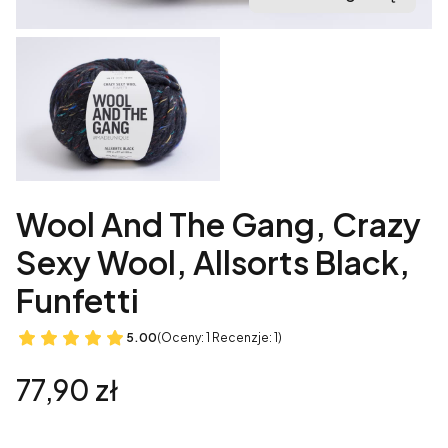
Wool And The Gang, Crazy
Sexy Wool, Allsorts Black,
Funfetti
5.00
(Oceny: 1 Recenzje: 1)
Cena
77,90 zł