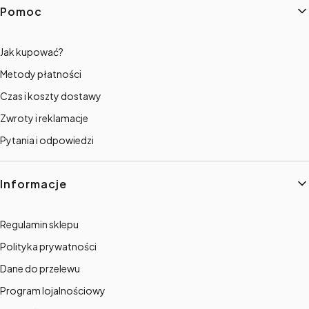
Linki w stopce
Pomoc
Jak kupować?
Metody płatności
Czas i koszty dostawy
Zwroty i reklamacje
Pytania i odpowiedzi
Informacje
Regulamin sklepu
Polityka prywatności
Dane do przelewu
Program lojalnościowy