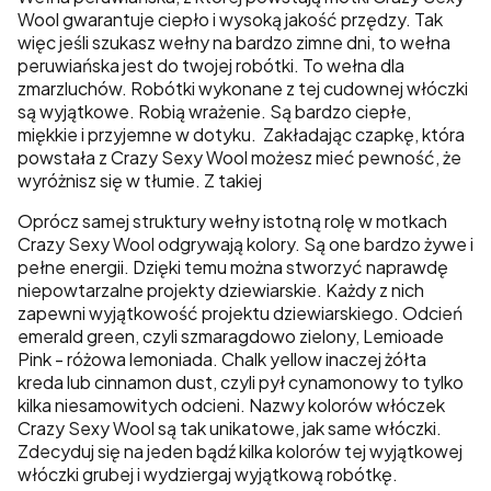
Wool gwarantuje ciepło i wysoką jakość przędzy. Tak
więc jeśli szukasz wełny na bardzo zimne dni, to wełna
peruwiańska jest do twojej robótki. To wełna dla
zmarzluchów. Robótki wykonane z tej cudownej włóczki
są wyjątkowe. Robią wrażenie. Są bardzo ciepłe,
miękkie i przyjemne w dotyku. Zakładając czapkę, która
powstała z Crazy Sexy Wool możesz mieć pewność, że
wyróżnisz się w tłumie. Z takiej
Oprócz samej struktury wełny istotną rolę w motkach
Crazy Sexy Wool odgrywają kolory. Są one bardzo żywe i
pełne energii. Dzięki temu można stworzyć naprawdę
niepowtarzalne projekty dziewiarskie. Każdy z nich
zapewni wyjątkowość projektu dziewiarskiego. Odcień
emerald green, czyli szmaragdowo zielony, Lemioade
Pink - różowa lemoniada. Chalk yellow inaczej żółta
kreda lub cinnamon dust, czyli pył cynamonowy to tylko
kilka niesamowitych odcieni. Nazwy kolorów włóczek
Crazy Sexy Wool są tak unikatowe, jak same włóczki.
Zdecyduj się na jeden bądź kilka kolorów tej wyjątkowej
włóczki grubej i wydziergaj wyjątkową robótkę.