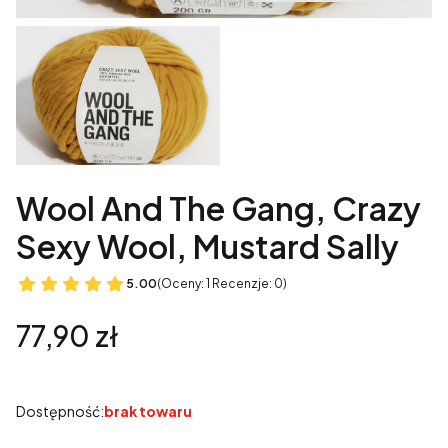
Wool And The Gang, Crazy
Sexy Wool, Mustard Sally
5.00
(Oceny: 1 Recenzje: 0)
Cena
77,90 zł
Dostępność:
brak towaru