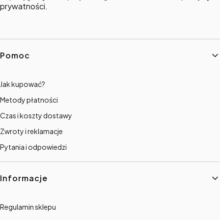
prywatności.
Linki w stopce
Pomoc
Jak kupować?
Metody płatności
Czas i koszty dostawy
Zwroty i reklamacje
Pytania i odpowiedzi
Informacje
Regulamin sklepu