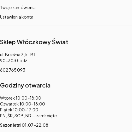
Twoje zamówienia
Ustawienia konta
Sklep Włóczkowy Świat
Adres:
ul. Brzeźna 3, kl. B1
90-303 Łódź
602 765 093
Godziny otwarcia
Adres:
Wtorek 10:00–18:00
Czwartek 10:00–18:00
Piątek 10:00–17:00
PN, ŚR, SOB, ND — zamknięte
Sezon letni 01.07–22.08