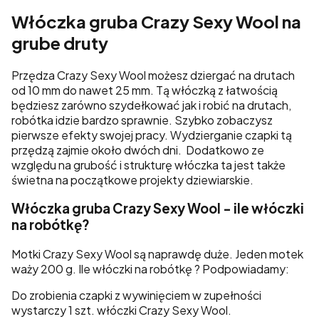
Włóczka gruba Crazy Sexy Wool na
grube druty
Przędza Crazy Sexy Wool możesz dziergać na drutach
od 10 mm do nawet 25 mm. Tą włóczką z łatwością
będziesz zarówno szydełkować jak i robić na drutach,
robótka idzie bardzo sprawnie. Szybko zobaczysz
pierwsze efekty swojej pracy. Wydzierganie czapki tą
przędzą zajmie około dwóch dni. Dodatkowo ze
względu na grubość i strukturę włóczka ta jest także
świetna na początkowe projekty dziewiarskie.
Włóczka gruba Crazy Sexy Wool - ile włóczki
na robótkę?
Motki Crazy Sexy Wool są naprawdę duże. Jeden motek
waży 200 g. Ile włóczki na robótkę ? Podpowiadamy:
Do zrobienia czapki z wywinięciem w zupełności
wystarczy 1 szt. włóczki Crazy Sexy Wool.