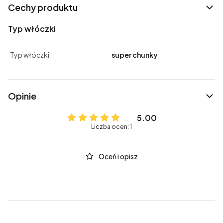
Cechy produktu
Typ włóczki
Typ włóczki
super chunky
Opinie
5.00
Liczba ocen: 1
Oceń i opisz