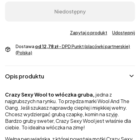
Niedostępny
Zapytaj o produkt
Udostępnij
Dostawa
od 12,78 zł
- DPD Punkt (placówki partnerskie)
(Polska)
Opis produktu
Crazy Sexy Wool to włóczka gruba,
jedna z
najgrubszych na rynku. To przędza marki Wool And The
Gang. Jeśli szukasz naprawdę ciepłej i miękkiej wełny.
Chcesz wydziergać grubą czapkę, komin na szyję.
Bardzo gruby sweter, Crazy Sexy Wool jest właśnie dla
ciebie. To idealna włóczka na zimę!
Wełna peruwiańska, z której powstają motki Crazy Sexy