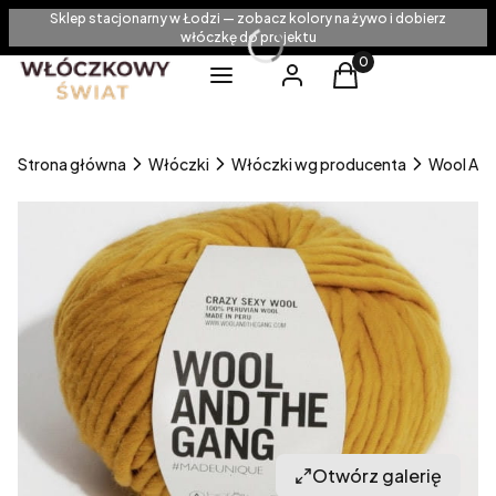
Sklep stacjonarny w Łodzi — zobacz kolory na żywo i dobierz
włóczkę do projektu
Produkty w koszyku
Menu
Zaloguj się
Koszyk
Strona główna
Włóczki
Włóczki wg producenta
Wool And
Otwórz galerię