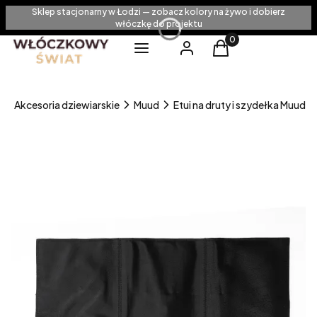
Sklep stacjonarny w Łodzi — zobacz kolory na żywo i dobierz
włóczkę do projektu
Produkty w koszyku
Menu
Zaloguj się
Koszyk
Akcesoria dziewiarskie
Muud
Etui na druty i szydełka Muud