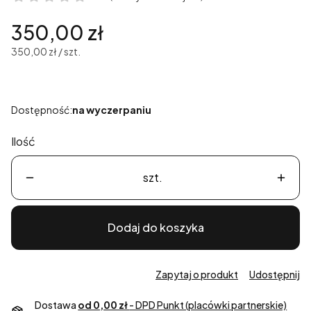
Cena
350,00 zł
350,00 zł / szt.
Dostępność:
na wyczerpaniu
Ilość
szt.
Dodaj do koszyka
Zapytaj o produkt
Udostępnij
Dostawa
od 0,00 zł
- DPD Punkt (placówki partnerskie)