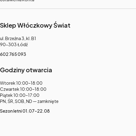
Sklep Włóczkowy Świat
Adres:
ul. Brzeźna 3, kl. B1
90-303 Łódź
602 765 093
Godziny otwarcia
Adres:
Wtorek 10:00–18:00
Czwartek 10:00–18:00
Piątek 10:00–17:00
PN, ŚR, SOB, ND — zamknięte
Sezon letni 01.07–22.08