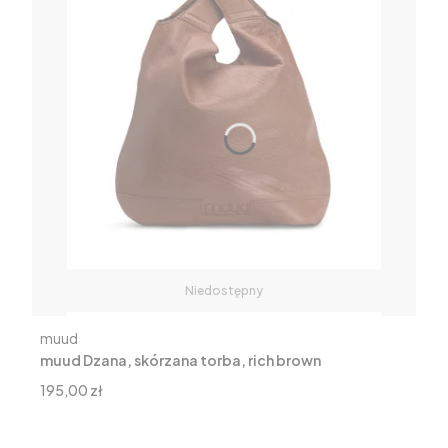
Niedostępny
Producent
muud
muud Dzana, skórzana torba, rich brown
Cena
195,00 zł