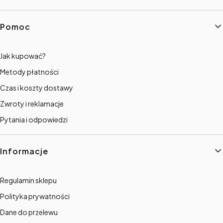
Linki w stopce
Pomoc
Jak kupować?
Metody płatności
Czas i koszty dostawy
Zwroty i reklamacje
Pytania i odpowiedzi
Informacje
Regulamin sklepu
Polityka prywatności
Dane do przelewu