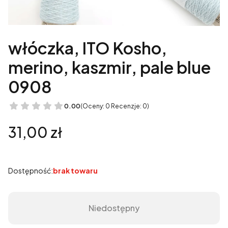
włóczka, ITO Kosho,
merino, kaszmir, pale blue
0908
0.00
(Oceny: 0 Recenzje: 0)
Cena
31,00 zł
Dostępność:
brak towaru
Niedostępny