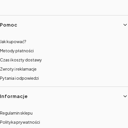
Linki w stopce
Pomoc
Jak kupować?
Metody płatności
Czas i koszty dostawy
Zwroty i reklamacje
Pytania i odpowiedzi
Informacje
Regulamin sklepu
Polityka prywatności