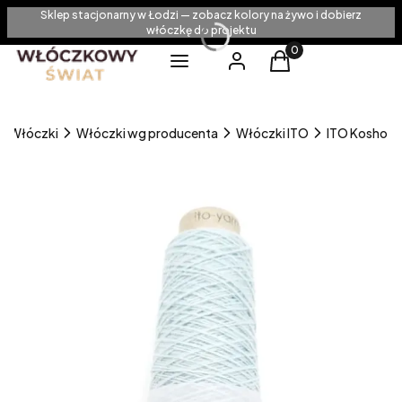
Sklep stacjonarny w Łodzi — zobacz kolory na żywo i dobierz
włóczkę do projektu
Produkty w koszyku
Menu
Zaloguj się
Koszyk
Włóczki
Włóczki wg producenta
Włóczki ITO
ITO Kosho