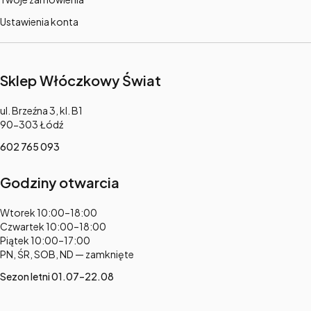
Ustawienia konta
Sklep Włóczkowy Świat
Adres:
ul. Brzeźna 3, kl. B1
90-303 Łódź
602 765 093
Godziny otwarcia
Adres:
Wtorek 10:00–18:00
Czwartek 10:00–18:00
Piątek 10:00–17:00
PN, ŚR, SOB, ND — zamknięte
Sezon letni 01.07–22.08