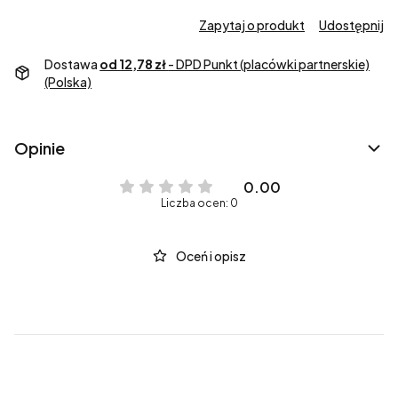
Zapytaj o produkt
Udostępnij
Dostawa
od 12,78 zł
- DPD Punkt (placówki partnerskie)
(Polska)
Opinie
0.00
Liczba ocen: 0
Oceń i opisz