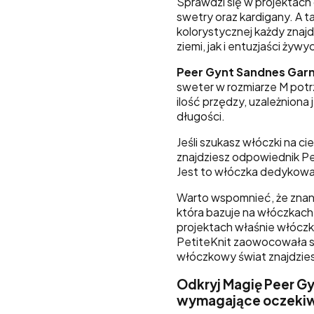
Sprawdzi się w projektach 
swetry oraz kardigany. A tak
kolorystycznej każdy znaj
ziemi, jak i entuzjaści ży
Peer Gynt Sandnes Garn
sweter w rozmiarze M pot
ilość przędzy, uzależniona
długości.
Jeśli szukasz włóczki na c
znajdziesz odpowiednik Pee
Jest to włóczka dedykowa
Warto wspomnieć, że znana
która bazuje na włóczkach
projektach właśnie włócz
PetiteKnit zaowocowała spe
włóczkowy świat znajdzies
Odkryj Magię Peer Gy
wymagające oczekiwa