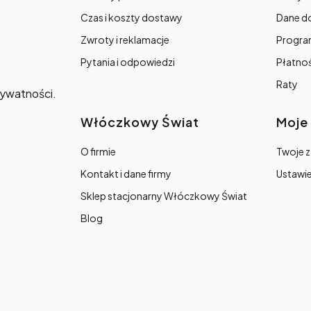
Czas i koszty dostawy
Dane d
Zwroty i reklamacje
Progra
Pytania i odpowiedzi
Płatno
Raty
prywatności.
Włóczkowy Świat
Moje
O firmie
Twoje 
Kontakt i dane firmy
Ustawie
Sklep stacjonarny Włóczkowy Świat
Blog