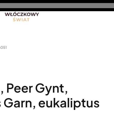
nt
Promocje
Nowe produkty
Blog
Rękodzieło 
8051
 Peer Gynt,
Garn, eukaliptus