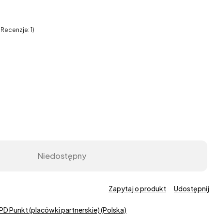
 Recenzje: 1)
Niedostępny
Zapytaj o produkt
Udostępnij
PD Punkt (placówki partnerskie) (Polska)