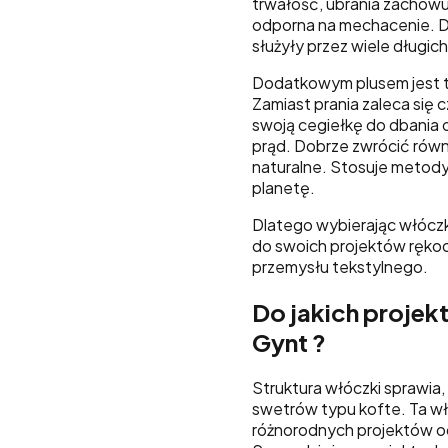
trwałość, ubrania zachowuj
odporna na mechacenie. 
służyły przez wiele długich 
Dodatkowym plusem jest to
Zamiast prania zaleca się 
swoją cegiełkę do dbania
prąd. Dobrze zwrócić równ
naturalne. Stosuje metody
planetę.
Dlatego wybierając włóczk
do swoich projektów ręko
przemysłu tekstylnego.
Do jakich projek
Gynt ?
Struktura włóczki sprawia,
swetrów typu kofte. Ta wł
różnorodnych projektów o