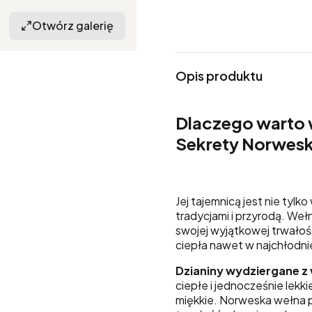
Otwórz galerię
Opis produktu
Dlaczego warto 
Sekrety Norwesk
Jej tajemnicą jest nie tylk
tradycjami i przyrodą. Weł
swojej wyjątkowej trwałoś
ciepła nawet w najchłodnie
Dzianiny wydziergane z
ciepłe i jednocześnie lekk
miękkie. Norweska wełna p