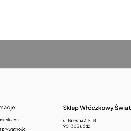
rmacje
Sklep Włóczkowy Świat
in sklepu
Adres:
ul. Brzeźna 3, kl. B1
90-303 Łódź
a prywatności