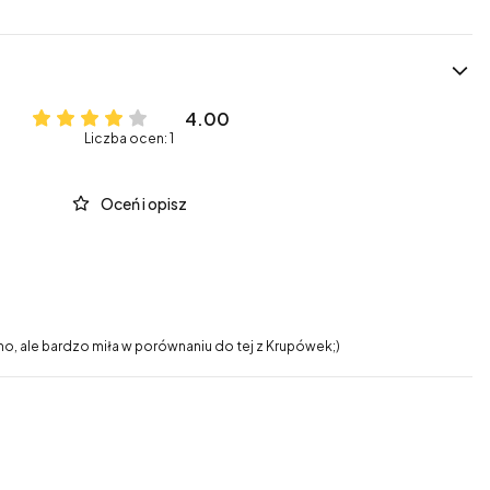
4.00
Liczba ocen: 1
Oceń i opisz
ino, ale bardzo miła w porównaniu do tej z Krupówek;)