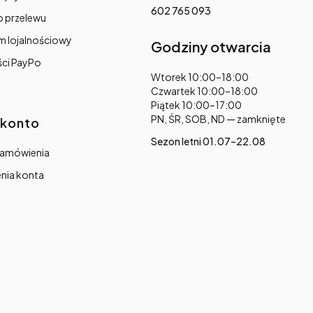
602 765 093
o przelewu
m lojalnościowy
Godziny otwarcia
ści PayPo
Adres:
Wtorek 10:00–18:00
Czwartek 10:00–18:00
Piątek 10:00–17:00
PN, ŚR, SOB, ND — zamknięte
 konto
Sezon letni 01.07–22.08
zamówienia
nia konta