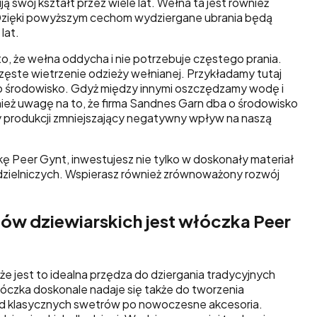
ą swój kształt przez wiele lat. Wełna ta jest również
Dzięki powyższym cechom wydziergane ubrania będą
lat.
, że wełna oddycha i nie potrzebuje częstego prania.
częste wietrzenie odzieży wełnianej. Przykładamy tutaj
 o środowisko. Gdyż między innymi oszczędzamy wodę i
ież uwagę na to, że firma Sandnes Garn dba o środowisko
 produkcji zmniejszający negatywny wpływ na naszą
ę Peer Gynt, inwestujesz nie tylko w doskonały materiał
dzielniczych. Wspierasz również zrównoważony rozwój
tów dziewiarskich jest włóczka Peer
 że jest to idealna przędza do dziergania tradycyjnych
óczka doskonale nadaje się także do tworzenia
d klasycznych swetrów po nowoczesne akcesoria.