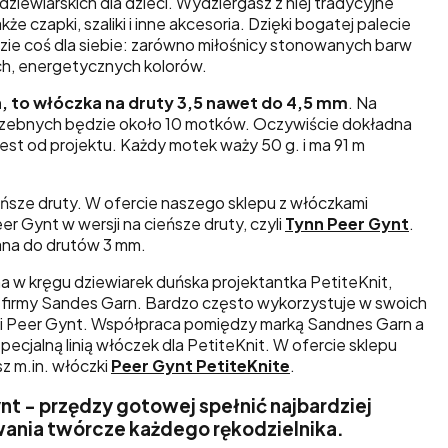
dziewiarskich dla dzieci. Wydziergasz z niej tradycyjne
że czapki, szaliki i inne akcesoria. Dzięki bogatej palecie
dzie coś dla siebie: zarówno miłośnicy stonowanych barw
wych, energetycznych kolorów.
, to włóczka na druty 3,5 nawet do 4,5 mm
. Na
rzebnych będzie około 10 motków. Oczywiście dokładna
 jest od projektu. Każdy motek waży 50 g. i ma 91 m
ieńsze druty. W ofercie naszego sklepu z włóczkami
r Gynt w wersji na cieńsze druty, czyli
Tynn Peer Gynt
.
na do drutów 3 mm.
 w kręgu dziewiarek duńska projektantka PetiteKnit,
 firmy Sandes Garn. Bardzo często wykorzystuje w swoich
ki Peer Gynt. Współpraca pomiędzy marką Sandnes Garn a
cjalną linią włóczek dla PetiteKnit. W ofercie sklepu
z m.in. włóczki
Peer Gynt PetiteKnite
.
nt - przędzy gotowej spełnić najbardziej
nia twórcze każdego rękodzielnika.