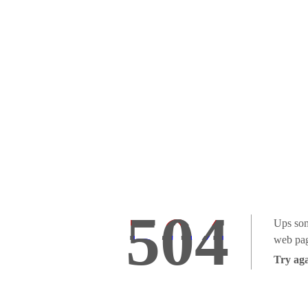
504
Ups som
web pag
Try aga