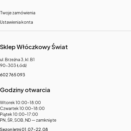
Twoje zamówienia
Ustawienia konta
Sklep Włóczkowy Świat
Adres:
ul. Brzeźna 3, kl. B1
90-303 Łódź
602 765 093
Godziny otwarcia
Adres:
Wtorek 10:00–18:00
Czwartek 10:00–18:00
Piątek 10:00–17:00
PN, ŚR, SOB, ND — zamknięte
Sezon letni 01.07–22.08