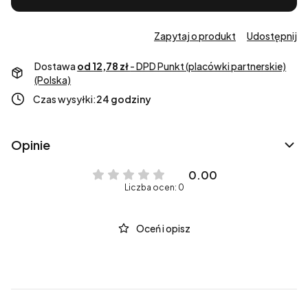
Zapytaj o produkt
Udostępnij
Dostawa
od 12,78 zł
- DPD Punkt (placówki partnerskie)
(Polska)
Czas wysyłki:
24 godziny
Opinie
0.00
Liczba ocen: 0
Oceń i opisz