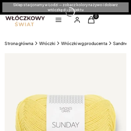
Sklep stacjonarny w Łodzi — zobacz kolory na żywo i dobierz
włóczkę do projektu
Produkty w koszyku
Menu
Zaloguj się
Koszyk
Strona główna
Włóczki
Włóczki wg producenta
Sandnes