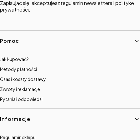
Zapisując się, akceptujesz regulamin newslettera i politykę
prywatności.
Linki w stopce
Pomoc
Jak kupować?
Metody płatności
Czas i koszty dostawy
Zwroty i reklamacje
Pytania i odpowiedzi
Informacje
Regulamin sklepu