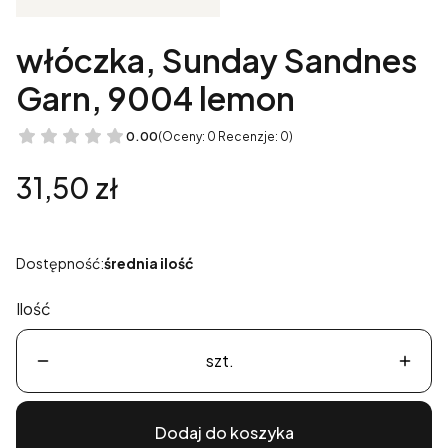
włóczka, Sunday Sandnes
Garn, 9004 lemon
0.00
(Oceny: 0 Recenzje: 0)
Cena
31,50 zł
Dostępność:
średnia ilość
Ilość
szt.
Dodaj do koszyka