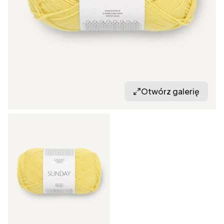
Otwórz galerię