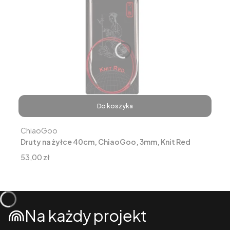
Do koszyka
Producent
ChiaoGoo
Druty na żyłce 40cm, ChiaoGoo, 3mm, Knit Red
Cena
53,00 zł
Na każdy projekt