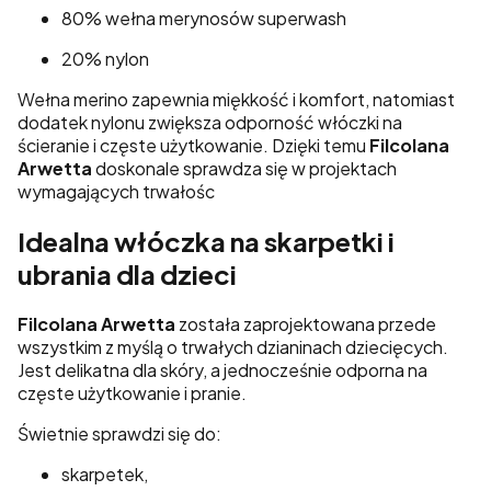
80% wełna merynosów superwash
20% nylon
Wełna merino zapewnia miękkość i komfort, natomiast
dodatek nylonu zwiększa odporność włóczki na
ścieranie i częste użytkowanie. Dzięki temu
Filcolana
Arwetta
doskonale sprawdza się w projektach
wymagających trwałośc
Idealna włóczka na skarpetki i
ubrania dla dzieci
Filcolana Arwetta
została zaprojektowana przede
wszystkim z myślą o trwałych dzianinach dziecięcych.
Jest delikatna dla skóry, a jednocześnie odporna na
częste użytkowanie i pranie.
Świetnie sprawdzi się do:
skarpetek,