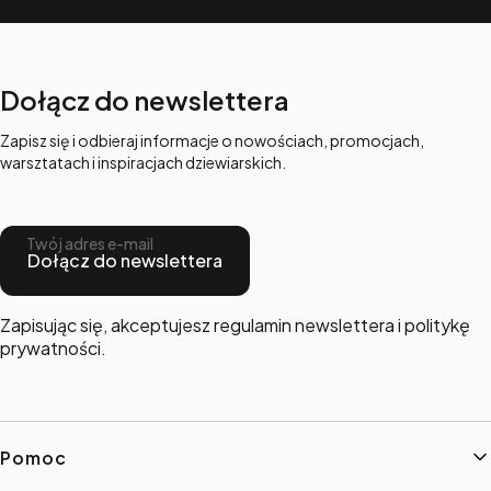
Dołącz do newslettera
Zapisz się i odbieraj informacje o nowościach, promocjach,
warsztatach i inspiracjach dziewiarskich.
Twój adres e-mail
Dołącz do newslettera
Zapisując się, akceptujesz regulamin newslettera i politykę
prywatności.
Linki w stopce
Pomoc