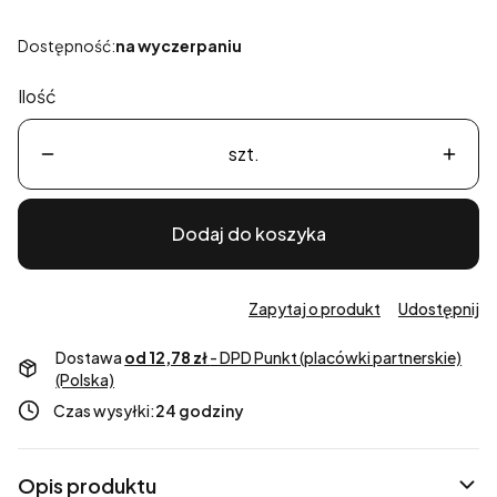
Dostępność:
na wyczerpaniu
Ilość
szt.
Dodaj do koszyka
Zapytaj o produkt
Udostępnij
Dostawa
od 12,78 zł
- DPD Punkt (placówki partnerskie)
(Polska)
Czas wysyłki:
24 godziny
Opis produktu