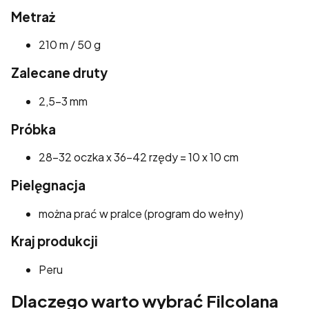
Metraż
210 m / 50 g
Zalecane druty
2,5–3 mm
Próbka
28–32 oczka x 36–42 rzędy = 10 x 10 cm
Pielęgnacja
można prać w pralce (program do wełny)
Kraj produkcji
Peru
Dlaczego warto wybrać Filcolana