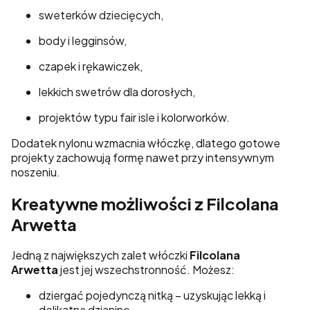
sweterków dziecięcych,
body i legginsów,
czapek i rękawiczek,
lekkich swetrów dla dorosłych,
projektów typu fair isle i kolorworków.
Dodatek nylonu wzmacnia włóczkę, dlatego gotowe
projekty zachowują formę nawet przy intensywnym
noszeniu.
Kreatywne możliwości z Filcolana
Arwetta
Jedną z największych zalet włóczki
Filcolana
Arwetta
jest jej wszechstronność. Możesz:
dziergać pojedynczą nitką – uzyskując lekką i
delikatną dzianinę,