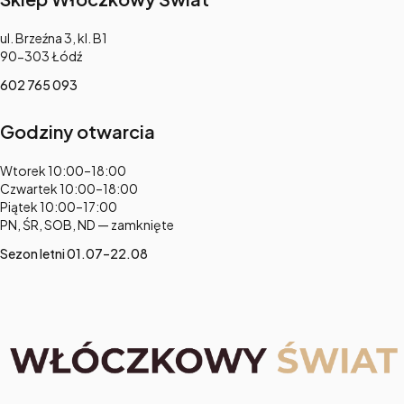
Adres:
ul. Brzeźna 3, kl. B1
90-303 Łódź
602 765 093
Godziny otwarcia
Adres:
Wtorek 10:00–18:00
Czwartek 10:00–18:00
Piątek 10:00–17:00
PN, ŚR, SOB, ND — zamknięte
Sezon letni 01.07–22.08