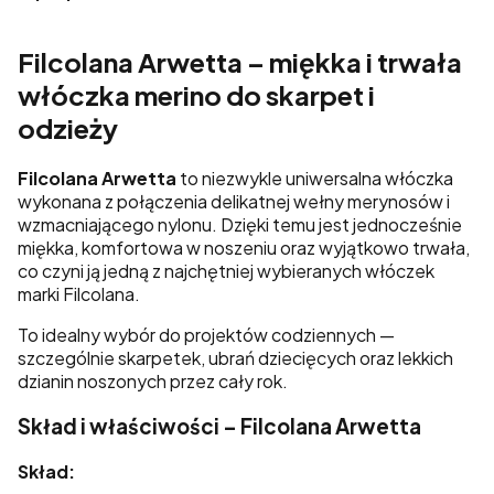
Filcolana Arwetta – miękka i trwała
włóczka merino do skarpet i
odzieży
Filcolana Arwetta
to niezwykle uniwersalna włóczka
wykonana z połączenia delikatnej wełny merynosów i
wzmacniającego nylonu. Dzięki temu jest jednocześnie
miękka, komfortowa w noszeniu oraz wyjątkowo trwała,
co czyni ją jedną z najchętniej wybieranych włóczek
marki
Filcolana
.
To idealny wybór do projektów codziennych —
szczególnie skarpetek, ubrań dziecięcych oraz lekkich
dzianin noszonych przez cały rok.
Skład i właściwości – Filcolana Arwetta
Skład: