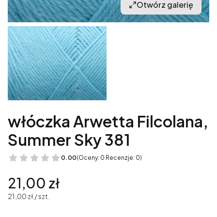
Otwórz galerię
włóczka Arwetta Filcolana,
Summer Sky 381
0.00
(Oceny: 0 Recenzje: 0)
Cena
21,00 zł
21,00 zł / szt.