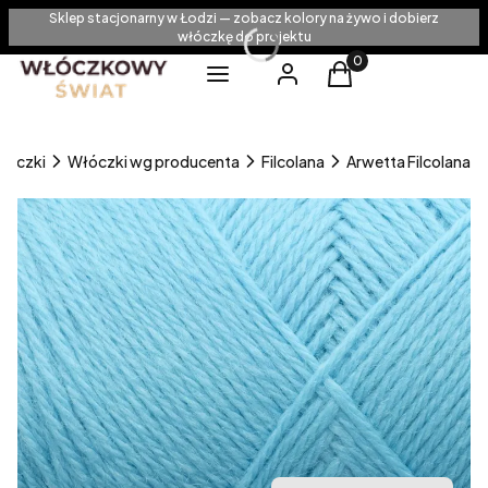
Sklep stacjonarny w Łodzi — zobacz kolory na żywo i dobierz
włóczkę do projektu
Produkty w koszyku
Menu
Zaloguj się
Koszyk
łóczki
Włóczki wg producenta
Filcolana
Arwetta Filcolana