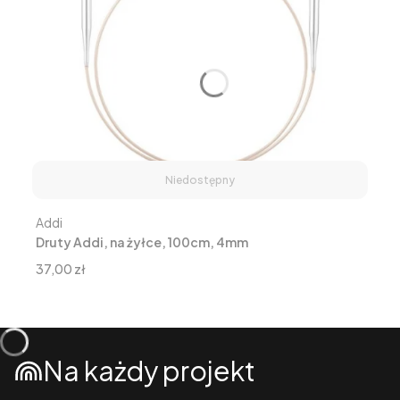
Niedostępny
Producent
Addi
Druty Addi, na żyłce, 100cm, 4mm
Cena
37,00 zł
Na każdy projekt