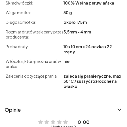
Skład włóczki:
100% Wełna peruwiańska
Waga motka:
50 g
Długość motka:
około 175 m
Rozmiar drutów zalecany przez
3,5mm - 4 mm
producenta:
Próba druty:
10 x 10 cm = 24 oczka x 22
rzędy
Włóczka, którą można prać w
nie
pralce
Zalecenia dotyczące prania
zaleca się pranie ręczne, max
30°C / suszyć rozłożone na
płasko
Opinie
0.00