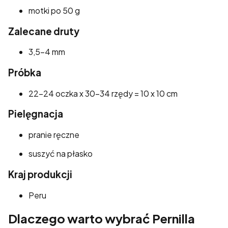
motki po 50 g
Zalecane druty
3,5–4 mm
Próbka
22–24 oczka x 30–34 rzędy = 10 x 10 cm
Pielęgnacja
pranie ręczne
suszyć na płasko
Kraj produkcji
Peru
Dlaczego warto wybrać Pernilla