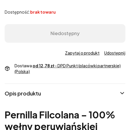
Dostępność:
brak towaru
Niedostępny
Zapytaj o produkt
Udostępnij
Dostawa
od 12,78 zł
- DPD Punkt (placówki partnerskie)
(Polska)
Opis produktu
Pernilla Filcolana – 100%
wełny peruwiańskiej