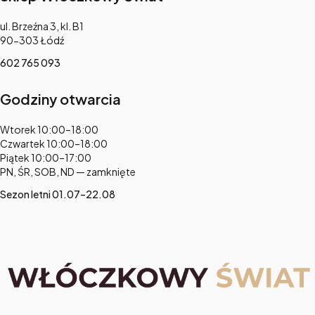
Adres:
ul. Brzeźna 3, kl. B1
90-303 Łódź
602 765 093
Godziny otwarcia
Adres:
Wtorek 10:00–18:00
Czwartek 10:00–18:00
Piątek 10:00–17:00
PN, ŚR, SOB, ND — zamknięte
Sezon letni 01.07–22.08