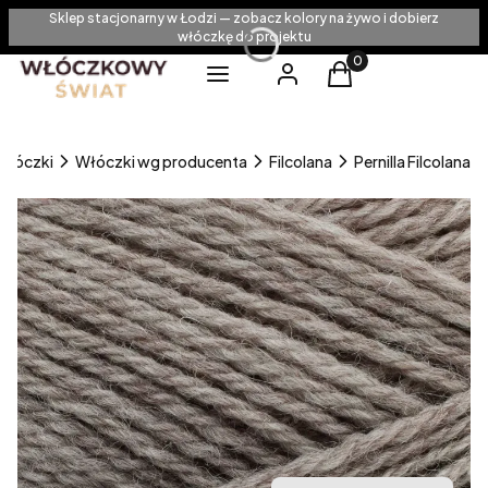
Sklep stacjonarny w Łodzi — zobacz kolory na żywo i dobierz
włóczkę do projektu
Produkty w koszyku
Menu
Zaloguj się
Koszyk
Włóczki
Włóczki wg producenta
Filcolana
Pernilla Filcolana