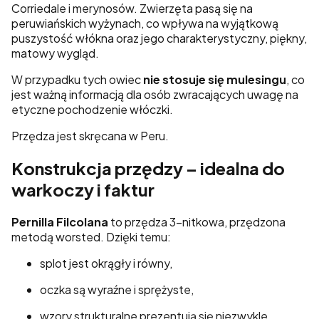
Corriedale i merynosów. Zwierzęta pasą się na
peruwiańskich wyżynach, co wpływa na wyjątkową
puszystość włókna oraz jego charakterystyczny, piękny,
matowy wygląd.
W przypadku tych owiec
nie stosuje się mulesingu
, co
jest ważną informacją dla osób zwracających uwagę na
etyczne pochodzenie włóczki.
Przędza jest skręcana w Peru.
Konstrukcja przędzy – idealna do
warkoczy i faktur
Pernilla Filcolana
to przędza 3-nitkowa, przędzona
metodą worsted. Dzięki temu:
splot jest okrągły i równy,
oczka są wyraźne i sprężyste,
wzory strukturalne prezentują się niezwykle