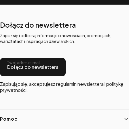
Dołącz do newslettera
Zapisz się i odbieraj informacje o nowościach, promocjach,
warsztatach i inspiracjach dziewiarskich.
Twój adres e-mail
Dołącz do newslettera
Zapisując się, akceptujesz regulamin newslettera i politykę
prywatności.
Linki w stopce
Pomoc