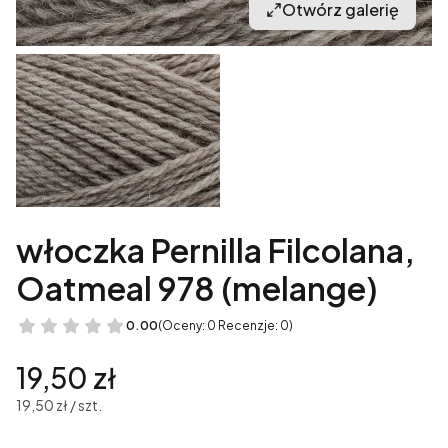
Otwórz galerię
włoczka Pernilla Filcolana,
Oatmeal 978 (melange)
0.00
(Oceny: 0 Recenzje: 0)
Cena
19,50 zł
19,50 zł / szt.