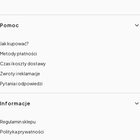
Linki w stopce
Pomoc
Jak kupować?
Metody płatności
Czas i koszty dostawy
Zwroty i reklamacje
Pytania i odpowiedzi
Informacje
Regulamin sklepu
Polityka prywatności