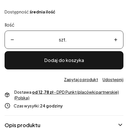
Dostępność:
średnia ilość
Ilość
szt.
Dodaj do koszyka
Zapytaj o produkt
Udostępnij
Dostawa
od 12,78 zł
- DPD Punkt (placówki partnerskie)
(Polska)
Czas wysyłki:
24 godziny
Opis produktu