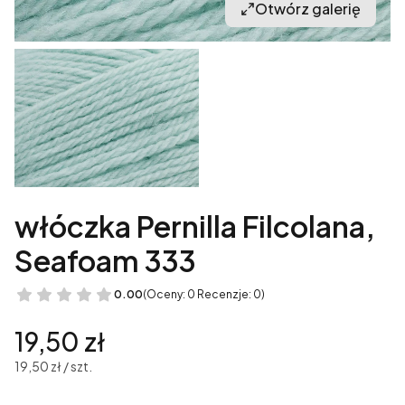
Otwórz galerię
włóczka Pernilla Filcolana,
Seafoam 333
0.00
(Oceny: 0 Recenzje: 0)
Cena
19,50 zł
19,50 zł / szt.