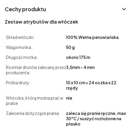
Cechy produktu
Zestaw atrybutów dla włóczek
Skład włóczki:
100% Wełna peruwiańska
Waga motka:
50 g
Długość motka:
około 175 m
Rozmiar drutów zalecany przez
3,5mm - 4 mm
producenta:
Próba druty:
10 x 10 cm = 24 oczka x 22
rzędy
Włóczka, którą można prać w
nie
pralce
Zalecenia dotyczące prania
zaleca się pranie ręczne, max
30°C / suszyć rozłożone na
płasko