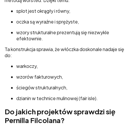
metodą worsted. Dzięki temu:
splot jest okrągły i równy,
oczka są wyraźne i sprężyste,
wzory strukturalne prezentują się niezwykle
efektownie.
Ta konstrukcja sprawia, że włóczka doskonale nadaje się
do:
warkoczy,
wzorów fakturowych,
ściegów strukturalnych,
dzianin w technice mulinowej (fair isle).
Do jakich projektów sprawdzi się
Pernilla Filcolana?