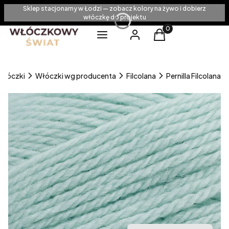
Sklep stacjonarny w Łodzi — zobacz kolory na żywo i dobierz
włóczkę do projektu
Produkty w koszyku
Menu
Zaloguj się
Koszyk
Włóczki
Włóczki wg producenta
Filcolana
Pernilla Filcolana