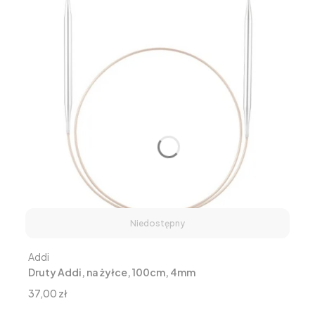
Niedostępny
Producent
Addi
Druty Addi, na żyłce, 100cm, 4mm
Cena
37,00 zł