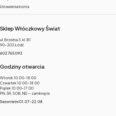
Ustawienia konta
Sklep Włóczkowy Świat
Adres:
ul. Brzeźna 3, kl. B1
90-303 Łódź
602 765 093
Godziny otwarcia
Adres:
Wtorek 10:00–18:00
Czwartek 10:00–18:00
Piątek 10:00–17:00
PN, ŚR, SOB, ND — zamknięte
Sezon letni 01.07–22.08