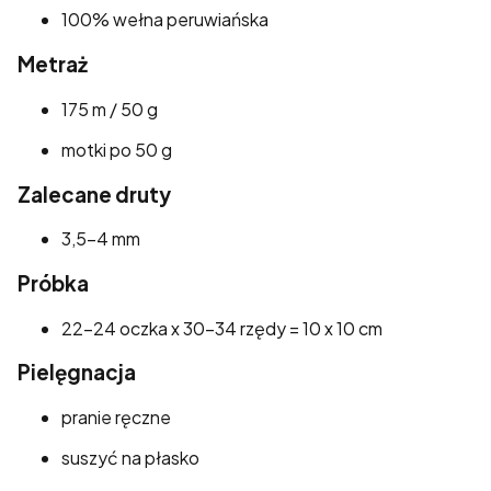
100% wełna peruwiańska
Metraż
175 m / 50 g
motki po 50 g
Zalecane druty
3,5–4 mm
Próbka
22–24 oczka x 30–34 rzędy = 10 x 10 cm
Pielęgnacja
pranie ręczne
suszyć na płasko