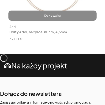
Do koszyka
Producent
Addi
Druty Addi, na żyłce, 80cm, 4,5mm
Cena
37,00 zł
Na każdy projekt
Dołącz do newslettera
Zapisz się i odbieraj informacje o nowościach, promocjach,