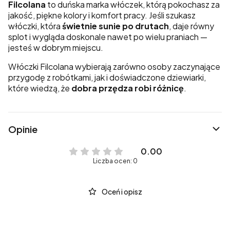
Filcolana
to duńska marka włóczek, którą pokochasz za
jakość, piękne kolory i komfort pracy. Jeśli szukasz
włóczki, która
świetnie sunie po drutach
, daje równy
splot i wygląda doskonale nawet po wielu praniach —
jesteś w dobrym miejscu.
Włóczki Filcolana wybierają zarówno osoby zaczynające
przygodę z robótkami, jak i doświadczone dziewiarki,
które wiedzą, że
dobra przędza robi różnicę
.
Opinie
0.00
Liczba ocen: 0
Oceń i opisz