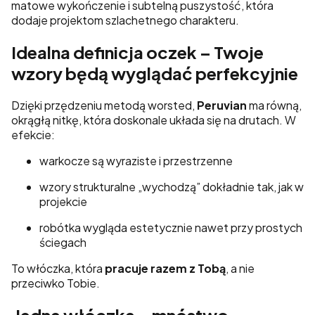
matowe wykończenie i subtelną puszystość, która
dodaje projektom szlachetnego charakteru.
Idealna definicja oczek – Twoje
wzory będą wyglądać perfekcyjnie
Dzięki przędzeniu metodą worsted,
Peruvian
ma równą,
okrągłą nitkę, która doskonale układa się na drutach. W
efekcie:
warkocze są wyraziste i przestrzenne
wzory strukturalne „wychodzą” dokładnie tak, jak w
projekcie
robótka wygląda estetycznie nawet przy prostych
ściegach
To włóczka, która
pracuje razem z Tobą
, a nie
przeciwko Tobie.