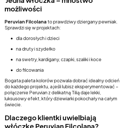
Jedna włóczka – mnóstwo
możliwości
Peruvian Filcolana
to prawdziwy dziergany pewniak.
Sprawdzi się w projektach:
dla dorosłych i dzieci
na druty i szydełko
na swetry, kardigany, czapki, szaliki i koce
do filcowania
Bogata paleta kolorów pozwala dobrać idealny odcień
do każdego projektu, a jeśli lubisz eksperymentować –
połączenie Peruvian z delikatną Tilią daje lekki,
luksusowy efekt, który dziewiarki pokochały na całym
świecie.
Dlaczego klientki uwielbiają
włóczkę Peruvian Filcolana?