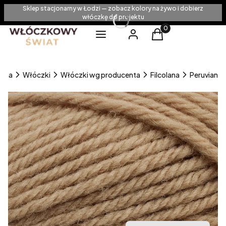
Sklep stacjonarny w Łodzi — zobacz kolory na żywo i dobierz
włóczkę do projektu
Produkty w koszyku
Menu
Zaloguj się
Koszyk
ówna
Włóczki
Włóczki wg producenta
Filcolana
Peruvian