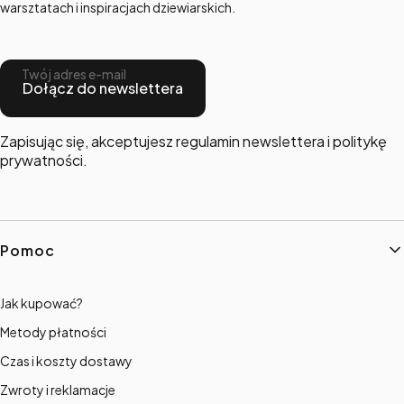
warsztatach i inspiracjach dziewiarskich.
Twój adres e-mail
Dołącz do newslettera
Zapisując się, akceptujesz regulamin newslettera i politykę
prywatności.
Linki w stopce
Pomoc
Jak kupować?
Metody płatności
Czas i koszty dostawy
Zwroty i reklamacje