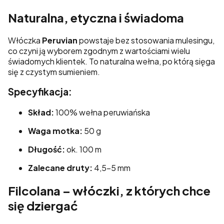
Naturalna, etyczna i świadoma
Włóczka
Peruvian
powstaje bez stosowania mulesingu,
co czyni ją wyborem zgodnym z wartościami wielu
świadomych klientek. To naturalna wełna, po którą sięga
się z czystym sumieniem.
Specyfikacja:
Skład:
100% wełna peruwiańska
Waga motka:
50 g
Długość:
ok. 100 m
Zalecane druty:
4,5–5 mm
Filcolana – włóczki, z których chce
się dziergać