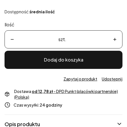
Dostępność:
średnia ilość
Ilość
szt.
Dodaj do koszyka
Zapytaj o produkt
Udostępnij
Dostawa
od 12,78 zł
- DPD Punkt (placówki partnerskie)
(Polska)
Czas wysyłki:
24 godziny
Opis produktu