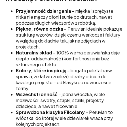
Przyjemność dziergania
– miękka i sprężysta
nitka nie męczy dłoni i sunie po drutach, nawet
podczas długich wieczorów z robótką.
Piękne, równe oczka
– Peruvian idealnie pokazuje
strukturę wzorów, dzięki czemu warkocze i faktury
wyglądają dokładnie tak, jak na zdjęciach w
projektach.
Naturalny skład
– 100% wełna peruwiańska daje
ciepło, oddychalność i komfort noszenia bez
sztucznego efektu.
Kolory, które inspirują
– bogata paleta barw
sprawia, że łatwo znaleźć idealny odcień do
każdego projektu – od klasyki po nowoczesne
formy.
Wszechstronność
– jedna włóczka, wiele
możliwości: swetry, czapki, szaliki, projekty
dziecięce, a nawet filcowanie.
Sprawdzona klasyka Filcolany
– Peruvian to
włóczka, do której wiele dziewiarek wraca przy
kolejnych projektach.