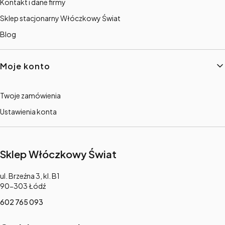
Kontakt i dane firmy
Sklep stacjonarny Włóczkowy Świat
Blog
Moje konto
Twoje zamówienia
Ustawienia konta
Sklep Włóczkowy Świat
Adres:
ul. Brzeźna 3, kl. B1
90-303 Łódź
602 765 093