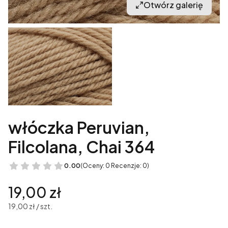
Otwórz galerię
włóczka Peruvian,
Filcolana, Chai 364
0.00
(Oceny: 0 Recenzje: 0)
Cena
19,00 zł
19,00 zł / szt.