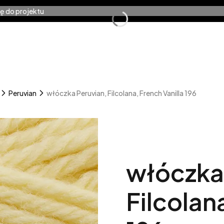
ę do projektu
ia dziewiarskie
Warsztaty
Wzory
Na preze
kty w koszyku: 0. Zobacz szczegóły
zyk
Peruvian
włóczka Peruvian, Filcolana, French Vanilla 196
włóczka
Filcolan