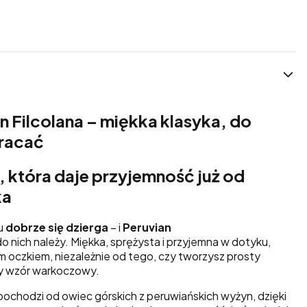
 Filcolana – miękka klasyka, do
wracać
, która daje przyjemność już od
ka
tu
dobrze się dzierga
– i
Peruvian
nich należy. Miękka, sprężysta i przyjemna w dotyku,
m oczkiem, niezależnie od tego, czy tworzysz prosty
y wzór warkoczowy.
pochodzi od owiec górskich z peruwiańskich wyżyn, dzięki