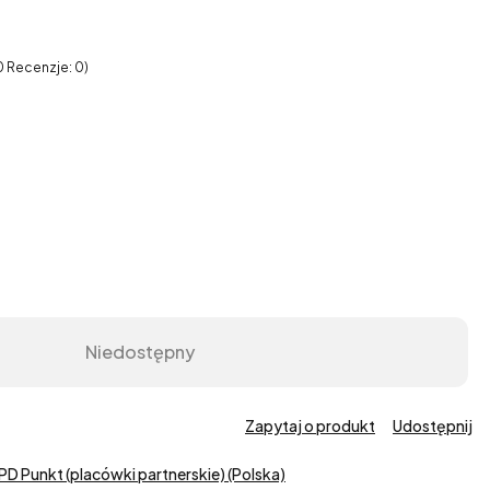
0 Recenzje: 0)
Niedostępny
Zapytaj o produkt
Udostępnij
PD Punkt (placówki partnerskie) (Polska)