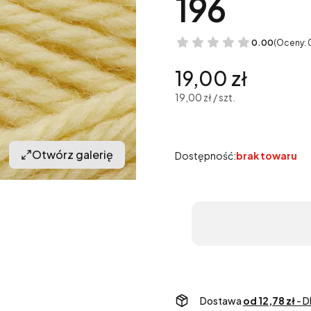
196
0.00
(Oceny: 
Cena
19,00 zł
19,00 zł / szt.
Otwórz galerię
Dostępność:
brak towaru
Dostawa
od 12,78 zł
- D