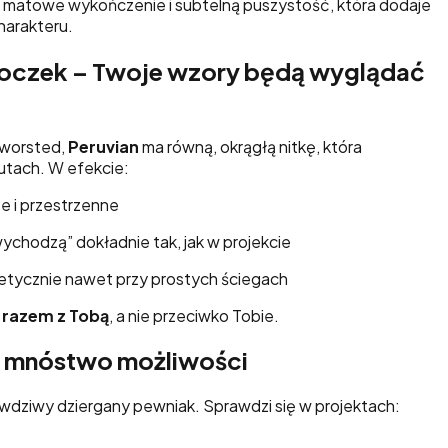
 matowe wykończenie i subtelną puszystość, która dodaje
harakteru.
a oczek – Twoje wzory będą wyglądać
 worsted,
Peruvian
ma równą, okrągłą nitkę, która
rutach. W efekcie:
e i przestrzenne
wychodzą” dokładnie tak, jak w projekcie
etycznie nawet przy prostych ściegach
 razem z Tobą
, a nie przeciwko Tobie.
 mnóstwo możliwości
wdziwy dziergany pewniak. Sprawdzi się w projektach: