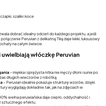
czapki, szaliki i koce
ala dobrać idealny odcień do każdego projektu, a jeśli
ołączenie Peruvian z delikatną Tilią daje lekki, luksusowy
kochały na całym świecie.
i uwielbiają włóczkę Peruvian
gania
– miękka i sprężysta nitka nie męczy dłoni i sunie po
zas długich wieczorów z robótką.
ka
– Peruvian idealnie pokazuje strukturę wzorów, dzięki
tury wyglądają dokładnie tak, jak na zdjęciach w
00% wełna peruwiańska daje ciepło, oddychalność i
z sztucznego efektu.