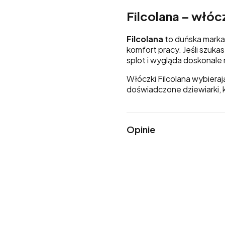
Filcolana – włócz
Filcolana
to duńska marka 
komfort pracy. Jeśli szukas
splot i wygląda doskonale
Włóczki Filcolana wybieraj
doświadczone dziewiarki, 
Opinie