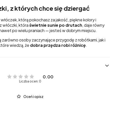
ki, z których chce się dziergać
włóczek, którą pokochasz za jakość, piękne kolory i
z włóczki, która
świetnie sunie po drutach
, daje równy
 nawet po wielu praniach — jesteś w dobrym miejscu.
ą zarówno osoby zaczynające przygodę z robótkami, jak i
które wiedzą, że
dobra przędza robi różnicę
.
0.00
Liczba ocen: 0
Oceń i opisz