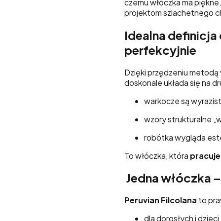
czemu włóczka ma piękne,
projektom szlachetnego c
Idealna definicj
perfekcyjnie
Dzięki przędzeniu metodą
doskonale układa się na d
warkocze są wyrazist
wzory strukturalne „
robótka wygląda est
To włóczka, która
pracuje
Jedna włóczka –
Peruvian Filcolana
to pra
dla dorosłych i dzieci