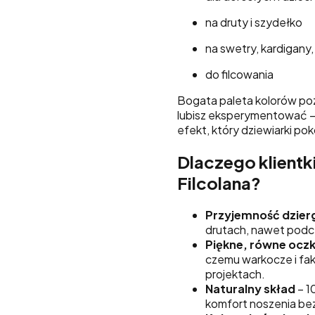
na druty i szydełko
na swetry, kardigany, 
do filcowania
Bogata paleta kolorów pozw
lubisz eksperymentować – p
efekt, który dziewiarki po
Dlaczego klientk
Filcolana?
Przyjemność dzier
drutach, nawet podc
Piękne, równe ocz
czemu warkocze i fak
projektach.
Naturalny skład
– 1
komfort noszenia be