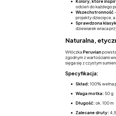
Kolory, które inspir
odcień do każdego pr
Wszechstronność
–
projekty dziecięce, a
Sprawdzona klasyk
dziewiarek wraca prz
Naturalna, etycz
Włóczka
Peruvian
powstaj
zgodnym z wartościami wie
sięga się z czystym sumie
Specyfikacja:
Skład:
100% wełna 
Waga motka:
50 g
Długość:
ok. 100 m
Zalecane druty:
4,