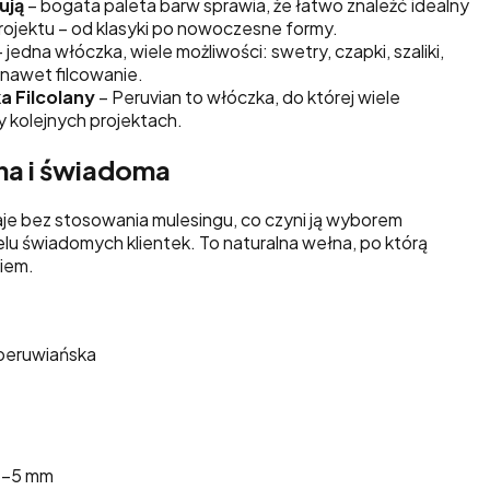
ują
– bogata paleta barw sprawia, że łatwo znaleźć idealny
ojektu – od klasyki po nowoczesne formy.
 jedna włóczka, wiele możliwości: swetry, czapki, szaliki,
 nawet filcowanie.
a Filcolany
– Peruvian to włóczka, do której wiele
y kolejnych projektach.
na i świadoma
e bez stosowania mulesingu, co czyni ją wyborem
lu świadomych klientek. To naturalna wełna, po którą
niem.
peruwiańska
5–5 mm