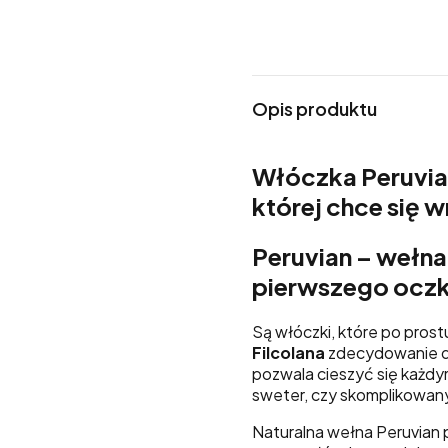
Opis produktu
Włóczka Peruvian
której chce się 
Peruvian – wełna
pierwszego ocz
Są włóczki, które po pros
Filcolana
zdecydowanie do 
pozwala cieszyć się każdy
sweter, czy skomplikowan
Naturalna wełna Peruvian 