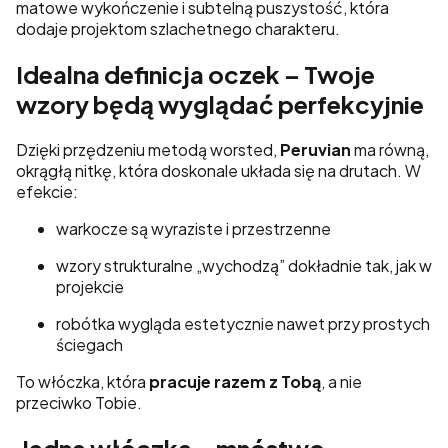
matowe wykończenie i subtelną puszystość, która
dodaje projektom szlachetnego charakteru.
Idealna definicja oczek – Twoje
wzory będą wyglądać perfekcyjnie
Dzięki przędzeniu metodą worsted,
Peruvian
ma równą,
okrągłą nitkę, która doskonale układa się na drutach. W
efekcie:
warkocze są wyraziste i przestrzenne
wzory strukturalne „wychodzą” dokładnie tak, jak w
projekcie
robótka wygląda estetycznie nawet przy prostych
ściegach
To włóczka, która
pracuje razem z Tobą
, a nie
przeciwko Tobie.