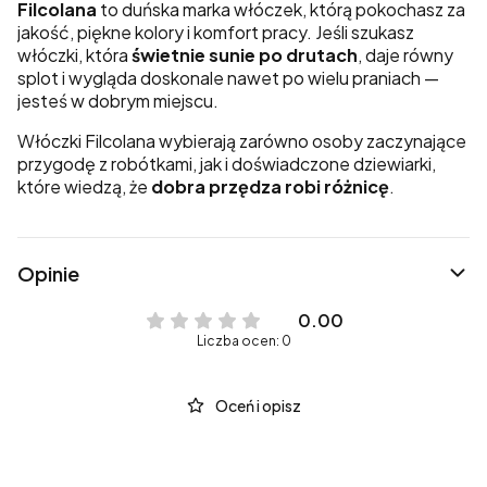
Filcolana
to duńska marka włóczek, którą pokochasz za
jakość, piękne kolory i komfort pracy. Jeśli szukasz
włóczki, która
świetnie sunie po drutach
, daje równy
splot i wygląda doskonale nawet po wielu praniach —
jesteś w dobrym miejscu.
Włóczki Filcolana wybierają zarówno osoby zaczynające
przygodę z robótkami, jak i doświadczone dziewiarki,
które wiedzą, że
dobra przędza robi różnicę
.
Opinie
0.00
Liczba ocen: 0
Oceń i opisz