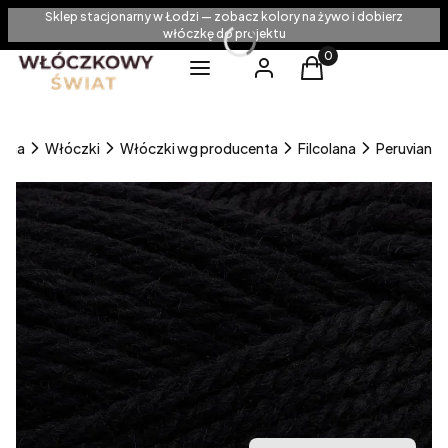
Sklep stacjonarny w Łodzi — zobacz kolory na żywo i dobierz
włóczkę do projektu
Produkty w koszyku
Menu
Zaloguj się
Koszyk
ówna
Włóczki
Włóczki wg producenta
Filcolana
Peruvian