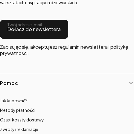
warsztatach i inspiracjach dziewiarskich.
Twój adres e-mail
Dołącz do newslettera
Zapisując się, akceptujesz regulamin newslettera i politykę
prywatności.
Linki w stopce
Pomoc
Jak kupować?
Metody płatności
Czas i koszty dostawy
Zwroty i reklamacje