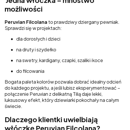
Jedna włóczka – mnóstwo
możliwości
Peruvian Filcolana
to prawdziwy dziergany pewniak.
Sprawdzi się w projektach:
dla dorosłych i dzieci
na druty i szydełko
na swetry, kardigany, czapki, szaliki i koce
do filcowania
Bogata paleta kolorów pozwala dobrać idealny odcień
do każdego projektu, a jeśli lubisz eksperymentować –
połączenie Peruvian z delikatną Tilią daje lekki,
luksusowy efekt, który dziewiarki pokochały na całym
świecie.
Dlaczego klientki uwielbiają
włóczkę Peruvian Filcolana?