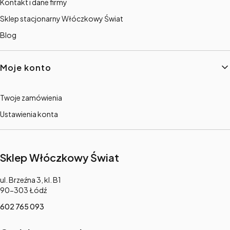
Kontakt i dane firmy
Sklep stacjonarny Włóczkowy Świat
Blog
Moje konto
Twoje zamówienia
Ustawienia konta
Sklep Włóczkowy Świat
Adres:
ul. Brzeźna 3, kl. B1
90-303 Łódź
602 765 093