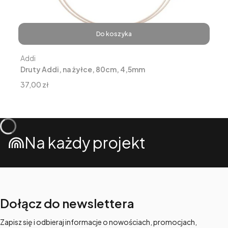
Do koszyka
Producent
Addi
Druty Addi, na żyłce, 80cm, 4,5mm
Cena
37,00 zł
Na każdy projekt
Dołącz do newslettera
Zapisz się i odbieraj informacje o nowościach, promocjach,