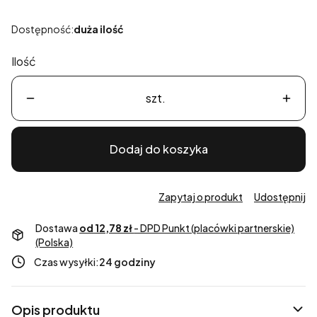
Dostępność:
duża ilość
Ilość
szt.
Dodaj do koszyka
Zapytaj o produkt
Udostępnij
Dostawa
od 12,78 zł
- DPD Punkt (placówki partnerskie)
(Polska)
Czas wysyłki:
24 godziny
Opis produktu