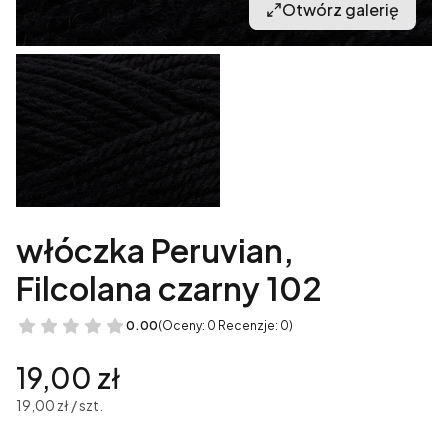
Otwórz galerię
włóczka Peruvian,
Filcolana czarny 102
0.00
(Oceny: 0 Recenzje: 0)
Cena
19,00 zł
19,00 zł / szt.