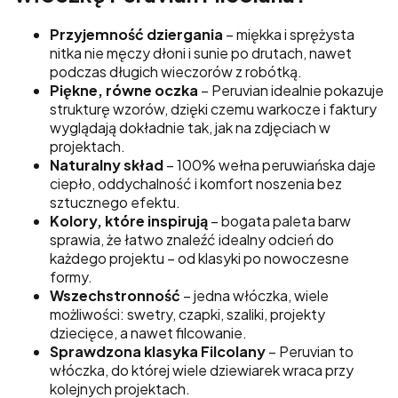
Przyjemność dziergania
– miękka i sprężysta
nitka nie męczy dłoni i sunie po drutach, nawet
podczas długich wieczorów z robótką.
Piękne, równe oczka
– Peruvian idealnie pokazuje
strukturę wzorów, dzięki czemu warkocze i faktury
wyglądają dokładnie tak, jak na zdjęciach w
projektach.
Naturalny skład
– 100% wełna peruwiańska daje
ciepło, oddychalność i komfort noszenia bez
sztucznego efektu.
Kolory, które inspirują
– bogata paleta barw
sprawia, że łatwo znaleźć idealny odcień do
każdego projektu – od klasyki po nowoczesne
formy.
Wszechstronność
– jedna włóczka, wiele
możliwości: swetry, czapki, szaliki, projekty
dziecięce, a nawet filcowanie.
Sprawdzona klasyka Filcolany
– Peruvian to
włóczka, do której wiele dziewiarek wraca przy
kolejnych projektach.