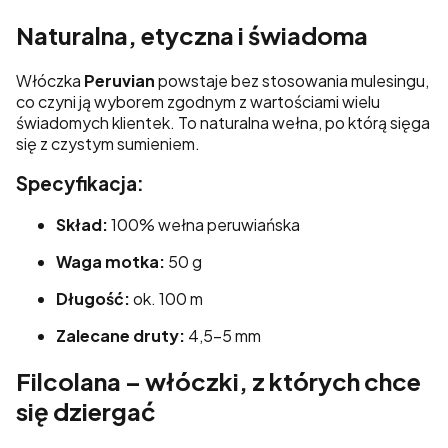
Naturalna, etyczna i świadoma
Włóczka
Peruvian
powstaje bez stosowania mulesingu,
co czyni ją wyborem zgodnym z wartościami wielu
świadomych klientek. To naturalna wełna, po którą sięga
się z czystym sumieniem.
Specyfikacja:
Skład:
100% wełna peruwiańska
Waga motka:
50 g
Długość:
ok. 100 m
Zalecane druty:
4,5–5 mm
Filcolana – włóczki, z których chce
się dziergać