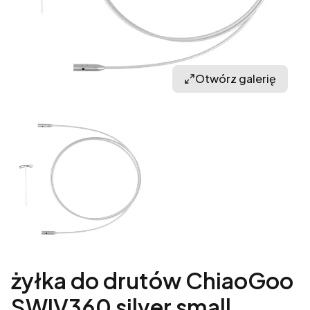
Otwórz galerię
żyłka do drutów ChiaoGoo
SWIV360 silver small,