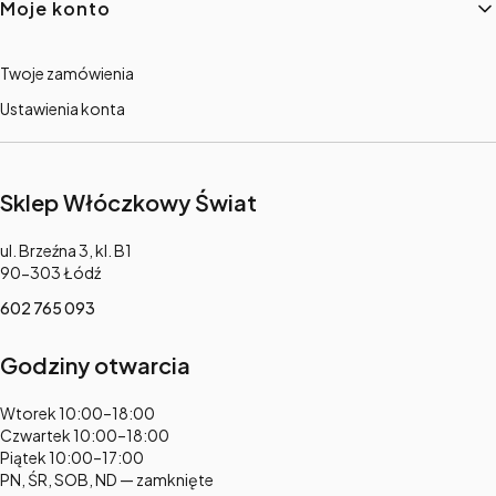
Moje konto
Twoje zamówienia
Ustawienia konta
Sklep Włóczkowy Świat
Adres:
ul. Brzeźna 3, kl. B1
90-303 Łódź
602 765 093
Godziny otwarcia
Adres:
Wtorek 10:00–18:00
Czwartek 10:00–18:00
Piątek 10:00–17:00
PN, ŚR, SOB, ND — zamknięte