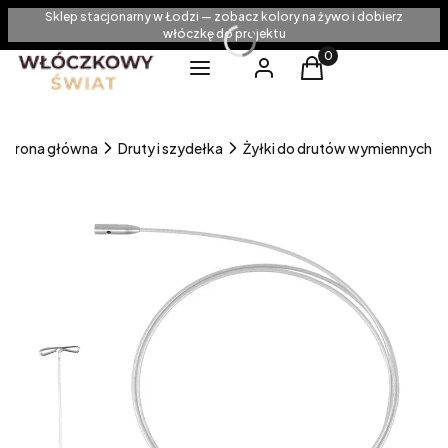
Sklep stacjonarny w Łodzi — zobacz kolory na żywo i dobierz
włóczkę do projektu
Produkty w koszyku
Menu
Zaloguj się
Koszyk
Strona główna
Druty i szydełka
Żyłki do drutów wymiennych