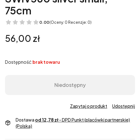
75cm
0.00
(Oceny: 0 Recenzje: 0)
Cena
56,00 zł
Dostępność:
brak towaru
Niedostępny
Zapytaj o produkt
Udostępnij
Dostawa
od 12,78 zł
- DPD Punkt (placówki partnerskie)
(Polska)