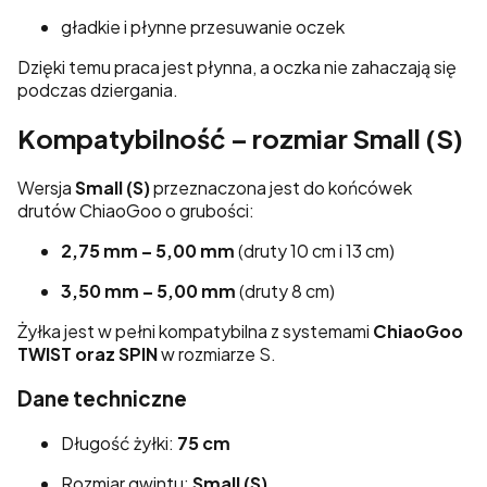
gładkie i płynne przesuwanie oczek
Dzięki temu praca jest płynna, a oczka nie zahaczają się
podczas dziergania.
Kompatybilność – rozmiar Small (S)
Wersja
Small (S)
przeznaczona jest do końcówek
drutów ChiaoGoo o grubości:
2,75 mm – 5,00 mm
(druty 10 cm i 13 cm)
3,50 mm – 5,00 mm
(druty 8 cm)
Żyłka jest w pełni kompatybilna z systemami
ChiaoGoo
TWIST oraz SPIN
w rozmiarze S.
Dane techniczne
Długość żyłki:
75 cm
Rozmiar gwintu:
Small (S)