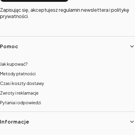
Zapisując się, akceptujesz regulamin newslettera i politykę
prywatności.
Linki w stopce
Pomoc
Jak kupować?
Metody płatności
Czas i koszty dostawy
Zwroty i reklamacje
Pytania i odpowiedzi
Informacje