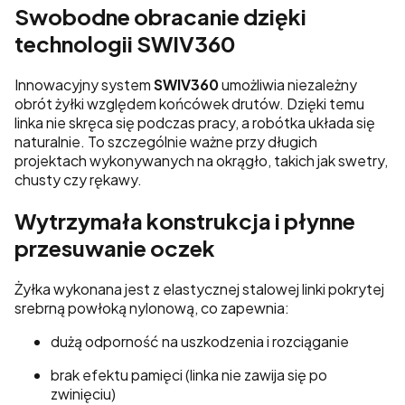
Swobodne obracanie dzięki
technologii SWIV360
Innowacyjny system
SWIV360
umożliwia niezależny
obrót żyłki względem końcówek drutów. Dzięki temu
linka nie skręca się podczas pracy, a robótka układa się
naturalnie. To szczególnie ważne przy długich
projektach wykonywanych na okrągło, takich jak swetry,
chusty czy rękawy.
Wytrzymała konstrukcja i płynne
przesuwanie oczek
Żyłka wykonana jest z elastycznej stalowej linki pokrytej
srebrną powłoką nylonową, co zapewnia:
dużą odporność na uszkodzenia i rozciąganie
brak efektu pamięci (linka nie zawija się po
zwinięciu)