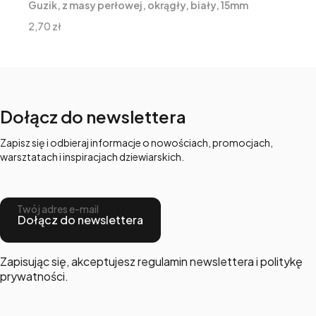
Guzik, z masy perłowej, okrągły, biały, 15mm
Cena
2,70 zł
Dołącz do newslettera
Zapisz się i odbieraj informacje o nowościach, promocjach,
warsztatach i inspiracjach dziewiarskich.
Twój adres e-mail
Dołącz do newslettera
Zapisując się, akceptujesz regulamin newslettera i politykę
prywatności.