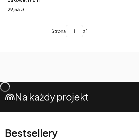
Cena
29,53 zł
Strona
z 1
Na każdy projekt
Bestsellery