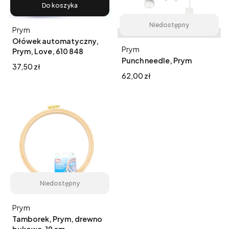
Do koszyka
Niedostępny
Producent
Prym
Ołówek automatyczny,
Producent
Prym
Prym, Love, 610 848
Punch needle, Prym
Cena
37,50 zł
Cena
62,00 zł
Niedostępny
Producent
Prym
Tamborek, Prym, drewno
bukowe, 19 cm