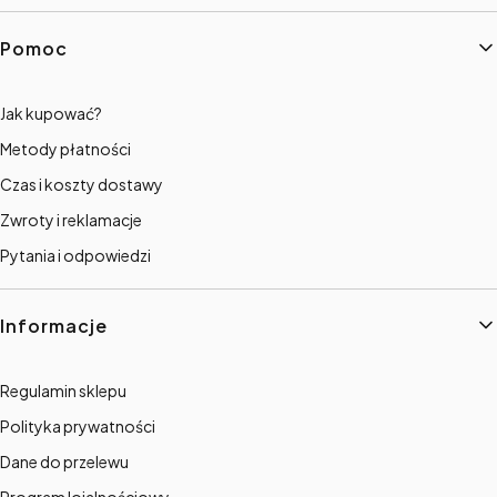
Linki w stopce
Pomoc
Jak kupować?
Metody płatności
Czas i koszty dostawy
Zwroty i reklamacje
Pytania i odpowiedzi
Informacje
Regulamin sklepu
Polityka prywatności
Dane do przelewu
Program lojalnościowy