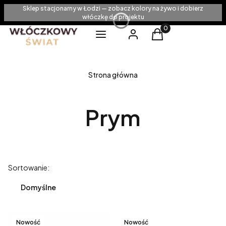
Sklep stacjonarny w Łodzi — zobacz kolory na żywo i dobierz
włóczkę do projektu
Produkty w koszyku
Menu
Zaloguj się
Koszyk
Strona główna
Prym
Lista produktów
Sortowanie:
Domyślne
Nowość
Nowość