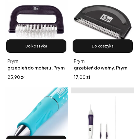
Do koszyka
Do koszyka
Producent
Producent
Prym
Prym
grzebień do moheru, Prym
grzebień do wełny, Prym
Cena
Cena
25,90 zł
17,00 zł