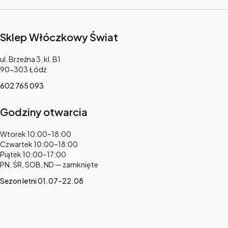
Sklep Włóczkowy Świat
Adres:
ul. Brzeźna 3, kl. B1
90-303 Łódź
602 765 093
Godziny otwarcia
Adres:
Wtorek 10:00–18:00
Czwartek 10:00–18:00
Piątek 10:00–17:00
PN, ŚR, SOB, ND — zamknięte
Sezon letni 01.07–22.08