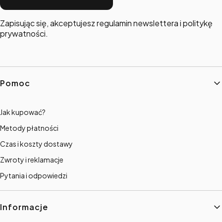
Zapisując się, akceptujesz regulamin newslettera i politykę
prywatności.
Linki w stopce
Pomoc
Jak kupować?
Metody płatności
Czas i koszty dostawy
Zwroty i reklamacje
Pytania i odpowiedzi
Informacje