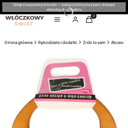
Sklep stacjonarny w Łodzi — zobacz kolory na żywo i dobierz
włóczkę do projektu
Produkty w koszyku
Menu
Zaloguj się
Koszyk
Strona główna
Rękodzieło i dodatki
Zrób to sam
Akcesori