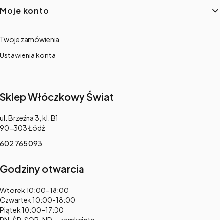
Moje konto
Twoje zamówienia
Ustawienia konta
Sklep Włóczkowy Świat
Adres:
ul. Brzeźna 3, kl. B1
90-303 Łódź
602 765 093
Godziny otwarcia
Adres:
Wtorek 10:00–18:00
Czwartek 10:00–18:00
Piątek 10:00–17:00
PN, ŚR, SOB, ND — zamknięte