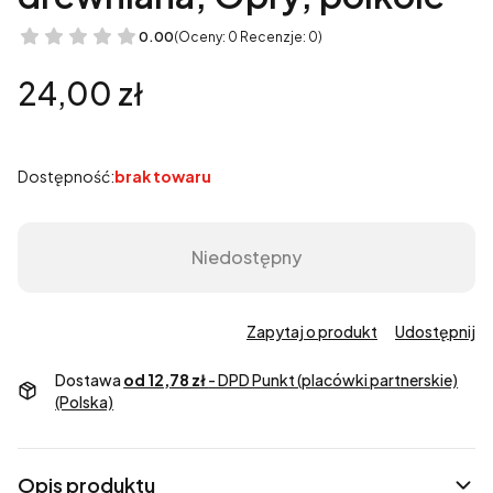
0.00
(Oceny: 0 Recenzje: 0)
Cena
24,00 zł
Dostępność:
brak towaru
Niedostępny
Zapytaj o produkt
Udostępnij
Dostawa
od 12,78 zł
- DPD Punkt (placówki partnerskie)
(Polska)
Opis produktu