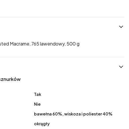
isted Macrame, 765 lawendowy, 500 g
 sznurków
Tak
Nie
bawełna 60%, wiskoza i poliester 40%
okrągły