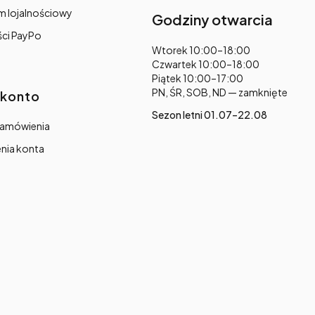
m lojalnościowy
Godziny otwarcia
ści PayPo
Adres:
Wtorek 10:00–18:00
Czwartek 10:00–18:00
Piątek 10:00–17:00
PN, ŚR, SOB, ND — zamknięte
 konto
Sezon letni 01.07–22.08
zamówienia
nia konta