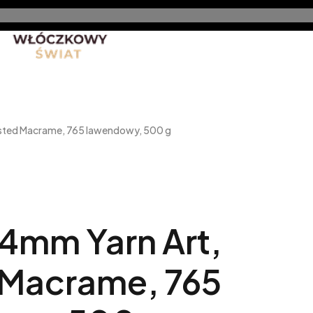
nt
Promocje
Nowe produkty
Blog
Rękodzieło 
isted Macrame, 765 lawendowy, 500 g
4mm Yarn Art,
 Macrame, 765