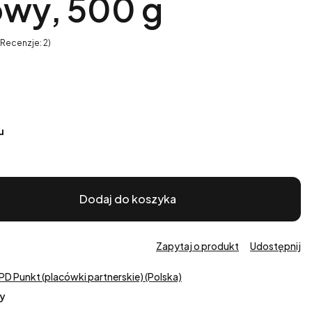
wy, 500 g
 Recenzje: 2)
u
Dodaj do koszyka
Zapytaj o produkt
Udostępnij
PD Punkt (placówki partnerskie) (Polska)
y