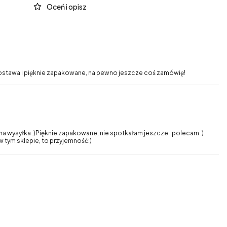
Oceń i opisz
ostawa i pięknie zapakowane, na pewno jeszcze coś zamówię!
a wysyłka :)Pięknie zapakowane, nie spotkałam jeszcze , polecam :)
 tym sklepie, to przyjemność:)