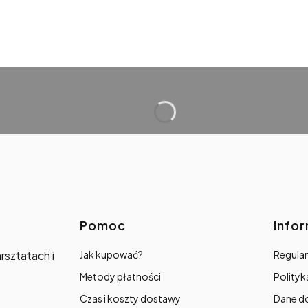
Linki w stopce
Pomoc
Info
rsztatach i
Jak kupować?
Regulam
Metody płatności
Polityk
Czas i koszty dostawy
Dane d