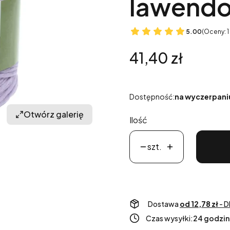
lawendo
5.00
(Oceny: 1
Cena
41,40 zł
Dostępność:
na wyczerpani
Otwórz galerię
Ilość
szt.
Dostawa
od 12,78 zł
- D
Czas wysyłki:
24 godzin