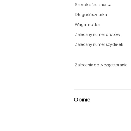
Szerokość sznurka
Długość sznurka
Waga motka
Zalecany numer drutów
Zalecany numer szydełek
Zalecenia dotyczące prania
Opinie