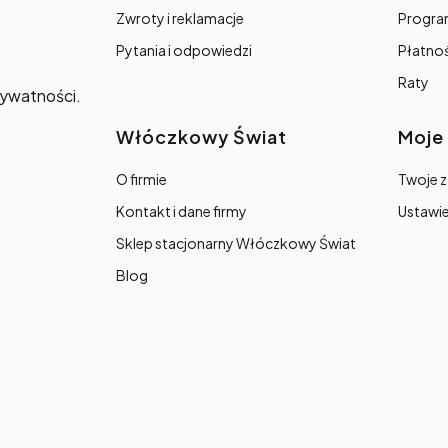
Zwroty i reklamacje
Progra
Pytania i odpowiedzi
Płatno
Raty
prywatności.
Włóczkowy Świat
Moje
O firmie
Twoje 
Kontakt i dane firmy
Ustawie
Sklep stacjonarny Włóczkowy Świat
Blog