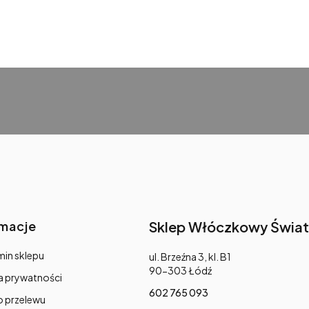
rmacje
Sklep Włóczkowy Świat
in sklepu
Adres:
ul. Brzeźna 3, kl. B1
90-303 Łódź
a prywatności
602 765 093
o przelewu