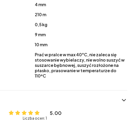
4 mm
210 m
0,5 kg
9 mm
10 mm
Prać w pralce w max 40°C, nie zaleca się
stosowanie wybielaczy, nie wolno suszyć w
suszarce bębnowej, suszyć rozłożone na
płasko, prasowanie w temperaturze do
110ºC
5.00
Liczba ocen: 1