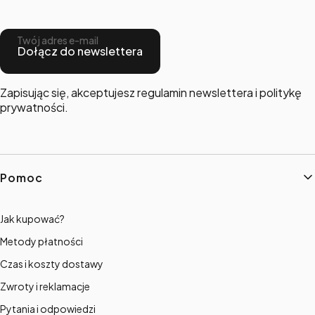
Twój adres e-mail
Dołącz do newslettera
Zapisując się, akceptujesz regulamin newslettera i politykę
prywatności.
Linki w stopce
Pomoc
Jak kupować?
Metody płatności
Czas i koszty dostawy
Zwroty i reklamacje
Pytania i odpowiedzi