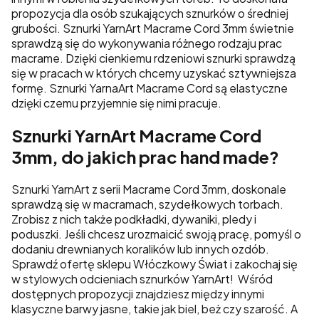
propozycja dla osób szukających sznurków o średniej
grubości. Sznurki YarnArt Macrame Cord 3mm świetnie
sprawdzą się do wykonywania różnego rodzaju prac
macrame. Dzięki cienkiemu rdzeniowi sznurki sprawdzą
się w pracach w których chcemy uzyskać sztywniejsza
formę.
Sznurki YarnaArt Macrame Cord są elastyczne
dzięki czemu przyjemnie się nimi pracuje.
Sznurki YarnArt Macrame Cord
3mm, do jakich prac hand made?
Sznurki YarnArt z serii Macrame Cord 3mm, doskonale
sprawdzą się w macramach, szydełkowych torbach.
Zrobisz z nich także podkładki, dywaniki, pledy i
poduszki. Jeśli chcesz urozmaicić swoją pracę, pomyśl o
dodaniu drewnianych koralików lub innych ozdób.
Sprawdź ofertę sklepu Włóczkowy Świat i zakochaj się
w stylowych odcieniach sznurków YarnArt!
Wśród
dostępnych propozycji
znajdziesz między innymi
klasyczne barwy jasne, takie jak biel, beż czy szarość. A