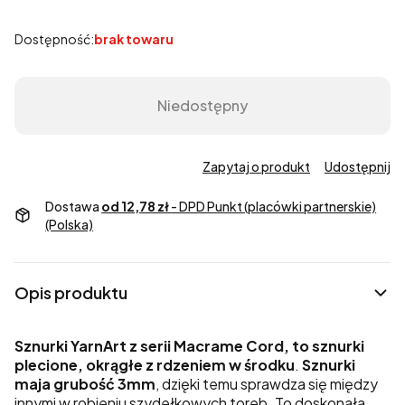
Dostępność:
brak towaru
Niedostępny
Zapytaj o produkt
Udostępnij
Dostawa
od 12,78 zł
- DPD Punkt (placówki partnerskie)
(Polska)
Opis produktu
Sznurki YarnArt z serii Macrame Cord, to sznurki
plecione, okrągłe z rdzeniem w środku
.
Sznurki
maja grubość
3mm
, dzięki temu sprawdza się między
innymi w robieniu szydełkowych toreb. To doskonała