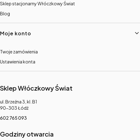
Sklep stacjonarny Włóczkowy Świat
Blog
Moje konto
Twoje zamówienia
Ustawienia konta
Sklep Włóczkowy Świat
Adres:
ul. Brzeźna 3, kl. B1
90-303 Łódź
602 765 093
Godziny otwarcia