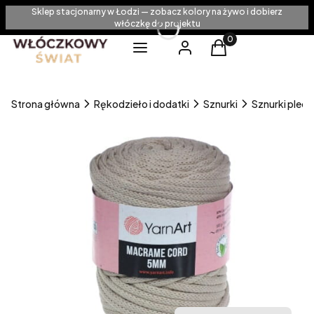
Sklep stacjonarny w Łodzi — zobacz kolory na żywo i dobierz
włóczkę do projektu
Produkty w koszyku
Menu
Zaloguj się
Koszyk
Strona główna
Rękodzieło i dodatki
Sznurki
Sznurki pleci