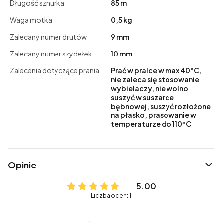
Długość sznurka
85 m
Waga motka
0,5 kg
Zalecany numer drutów
9 mm
Zalecany numer szydełek
10 mm
Zalecenia dotyczące prania
Prać w pralce w max 40°C,
nie zaleca się stosowanie
wybielaczy, nie wolno
suszyć w suszarce
bębnowej, suszyć rozłożone
na płasko, prasowanie w
temperaturze do 110ºC
Opinie
5.00
Liczba ocen: 1