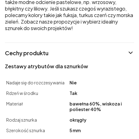
także modne odcienie pastelowe, np. wrzosowy,
błękitny czy liliowy. Jeśli szukasz czegoś wyrazistego,
polecamy kolory takie jak fuksja, turkus czerń czy morska
zieleń. Zobacz nasze propozycje i wybierz idealny
sznurek do swoich projektów!
Cechy produktu
Zestawy atrybutów dla sznurków
Nadaje się do rozczesywania
Nie
Rdzeń w środku
Tak
Materiał
bawełna 60%, wiskoza i
poliester 40%
Rodzaj sznurka
okrągły
Szerokość sznurka
5 mm