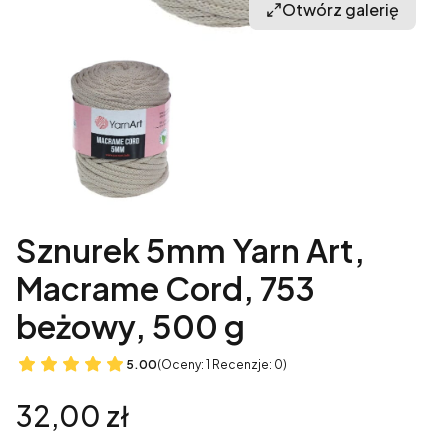
Otwórz galerię
Sznurek 5mm Yarn Art,
Macrame Cord, 753
beżowy, 500 g
5.00
(Oceny: 1 Recenzje: 0)
Cena
32,00 zł