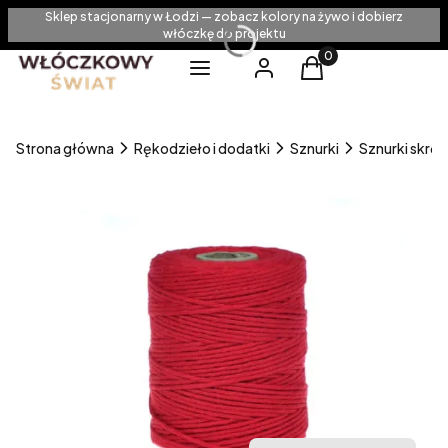
Sklep stacjonarny w Łodzi — zobacz kolory na żywo i dobierz
włóczkę do projektu
Produkty w koszyku
Menu
Zaloguj się
Koszyk
Strona główna
Rękodzieło i dodatki
Sznurki
Sznurki skrę