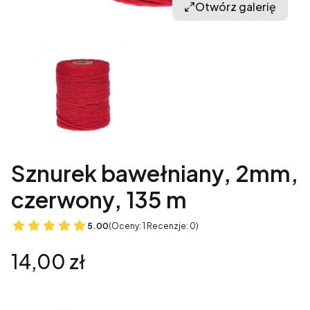
Otwórz galerię
Sznurek bawełniany, 2mm,
czerwony, 135 m
5.00
(Oceny: 1 Recenzje: 0)
Cena
14,00 zł