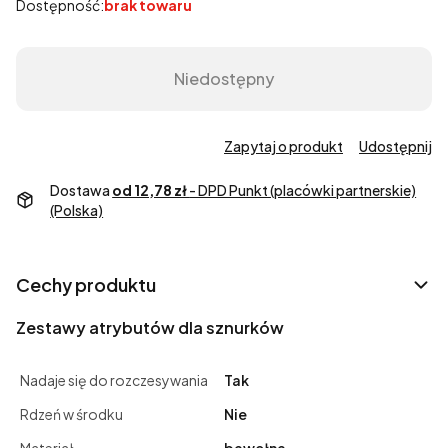
Dostępność:
brak towaru
Niedostępny
Zapytaj o produkt
Udostępnij
Dostawa
od 12,78 zł
- DPD Punkt (placówki partnerskie)
(Polska)
Cechy produktu
Zestawy atrybutów dla sznurków
Nadaje się do rozczesywania
Tak
Rdzeń w środku
Nie