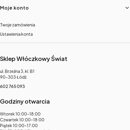
Moje konto
Twoje zamówienia
Ustawienia konta
Sklep Włóczkowy Świat
Adres:
ul. Brzeźna 3, kl. B1
90-303 Łódź
602 765 093
Godziny otwarcia
Adres:
Wtorek 10:00–18:00
Czwartek 10:00–18:00
Piątek 10:00–17:00