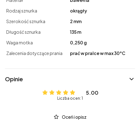
Materiał
bawełna
Rodzaj sznurka
okrągły
Szerokość sznurka
2 mm
Długość sznurka
135 m
Waga motka
0,250 g
Zalecenia dotyczące prania
prać w pralce w max 30°C
Opinie
5.00
Liczba ocen: 1
Oceń i opisz