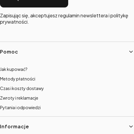
Zapisując się, akceptujesz regulamin newslettera i politykę
prywatności.
Linki w stopce
Pomoc
Jak kupować?
Metody płatności
Czas i koszty dostawy
Zwroty i reklamacje
Pytania i odpowiedzi
Informacje