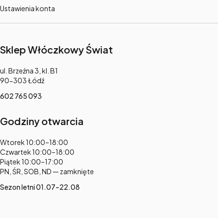
Ustawienia konta
Sklep Włóczkowy Świat
Adres:
ul. Brzeźna 3, kl. B1
90-303 Łódź
602 765 093
Godziny otwarcia
Adres:
Wtorek 10:00–18:00
Czwartek 10:00–18:00
Piątek 10:00–17:00
PN, ŚR, SOB, ND — zamknięte
Sezon letni 01.07–22.08