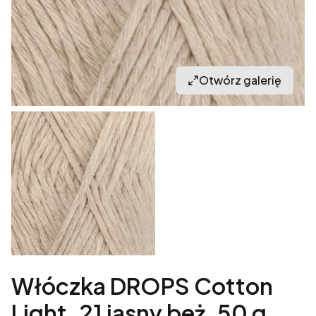
Otwórz galerię
Włóczka DROPS Cotton
Light, 21 jasny beż, 50 g