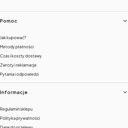
Linki w stopce
Pomoc
Jak kupować?
Metody płatności
Czas i koszty dostawy
Zwroty i reklamacje
Pytania i odpowiedzi
Informacje
Regulamin sklepu
Polityka prywatności
Dane do przelewu