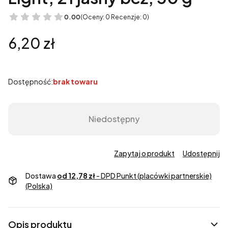
0.00
(Oceny: 0 Recenzje: 0)
Cena
6,20 zł
Dostępność:
brak towaru
Niedostępny
Zapytaj o produkt
Udostępnij
Dostawa
od 12,78 zł
- DPD Punkt (placówki partnerskie)
(Polska)
Opis produktu