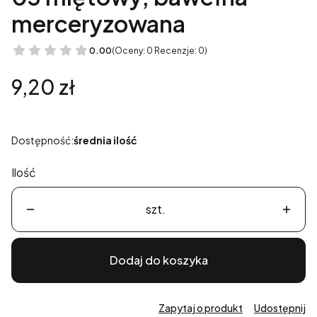
merceryzowana
0.00
(Oceny: 0 Recenzje: 0)
Cena
9,20 zł
Dostępność:
średnia ilość
Ilość
szt.
Dodaj do koszyka
Zapytaj o produkt
Udostępnij