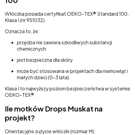
100
Włóczka posiada certyfikat
OEKO-TEX
® Standard 100,
Klasa I (nr 951032).
Oznacza to, że:
przędza nie zawiera szkodliwych substancji
chemicznych
jest bezpieczna dla skóry
może być stosowana w projektach dla niemowląt i
małych dzieci (0–3 lata)
Klasa I to najwyższy poziom bezpieczeństwa w systemie
OEKO-TEX®.
Ile motków Drops Muskat na
projekt?
Orientacyjne zużycie włóczki (rozmiar M):