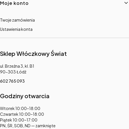
Moje konto
Twoje zamówienia
Ustawienia konta
Sklep Włóczkowy Świat
Adres:
ul. Brzeźna 3, kl. B1
90-303 Łódź
602 765 093
Godziny otwarcia
Adres:
Wtorek 10:00–18:00
Czwartek 10:00–18:00
Piątek 10:00–17:00
PN, ŚR, SOB, ND — zamknięte