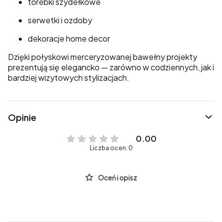
torebki szydełkowe
serwetki i ozdoby
dekoracje home decor
Dzięki połyskowi merceryzowanej bawełny projekty
prezentują się elegancko — zarówno w codziennych, jak i
bardziej wizytowych stylizacjach.
Opinie
0.00
Liczba ocen: 0
Oceń i opisz