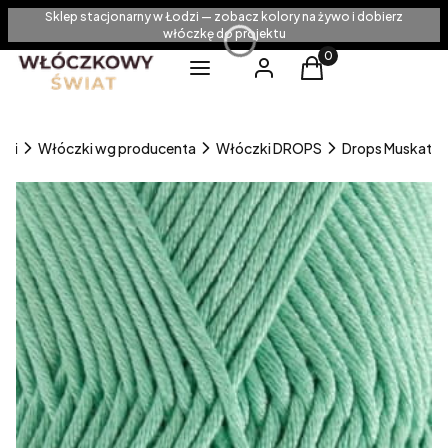
Sklep stacjonarny w Łodzi — zobacz kolory na żywo i dobierz
włóczkę do projektu
Produkty w koszyku
Menu
Zaloguj się
Koszyk
zki
Włóczki wg producenta
Włóczki DROPS
Drops Muskat