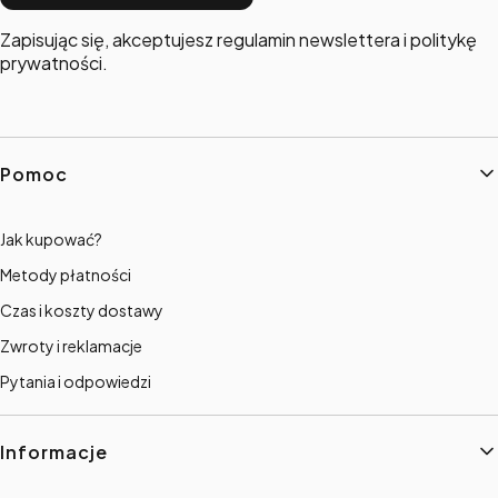
Zapisując się, akceptujesz regulamin newslettera i politykę
prywatności.
Linki w stopce
Pomoc
Jak kupować?
Metody płatności
Czas i koszty dostawy
Zwroty i reklamacje
Pytania i odpowiedzi
Informacje