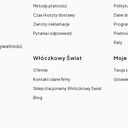
Metody płatności
Polityk
Czas i koszty dostawy
Dane d
Zwroty i reklamacje
Progra
Pytania i odpowiedzi
Płatno
Raty
prywatności.
Włóczkowy Świat
Moje
O firmie
Twoje 
Kontakt i dane firmy
Ustawie
Sklep stacjonarny Włóczkowy Świat
Blog