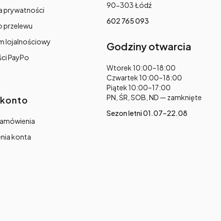
90-303 Łódź
a prywatności
602 765 093
o przelewu
m lojalnościowy
Godziny otwarcia
ści PayPo
Adres:
Wtorek 10:00–18:00
Czwartek 10:00–18:00
Piątek 10:00–17:00
PN, ŚR, SOB, ND — zamknięte
 konto
Sezon letni 01.07–22.08
zamówienia
nia konta