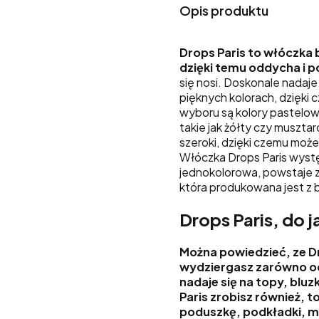
Opis produktu
Drops Paris to włóczka 
dzięki temu oddycha i p
się nosi. Doskonale nadaje
pięknych kolorach, dzięki
wyboru są kolory pastelowe
takie jak żółty czy muszta
szeroki, dzięki czemu moż
Włóczka Drops Paris wyst
jednokolorowa, powstaje z
która produkowana jest z 
Drops Paris, do 
Można powiedzieć, ze Dr
wydziergasz zarówno odz
nadaje się na topy, blu
Paris zrobisz również, 
poduszkę, podkładki, my