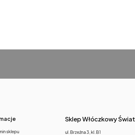
rmacje
Sklep Włóczkowy Świat
in sklepu
Adres:
ul. Brzeźna 3, kl. B1