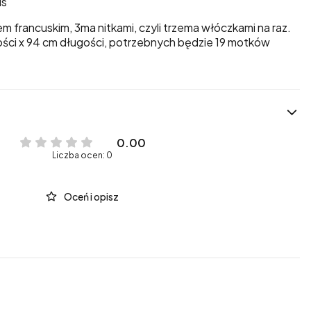
is
m francuskim, 3ma nitkami, czyli trzema włóczkami na raz.
ści x 94 cm długości, potrzebnych będzie 19 motków
0.00
Liczba ocen: 0
Oceń i opisz