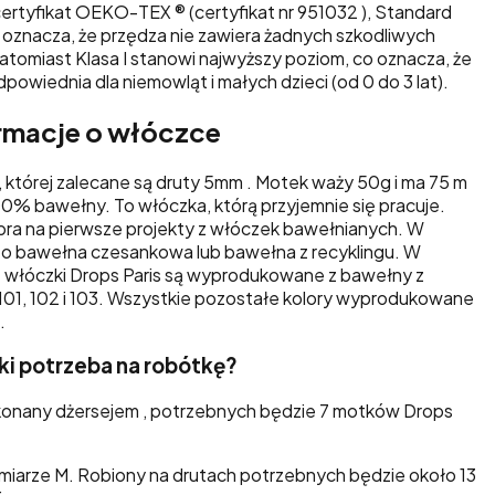
certyfikat
OEKO-TEX ®
(certyfikat nr 951032 ), Standard
 oznacza, że przędza nie zawiera żadnych szkodliwych
atomiast Klasa I stanowi najwyższy poziom, co oznacza, że
powiednia dla niemowląt i małych dzieci (od 0 do 3 lat).
ormacje o włóczce
, której zalecane są druty 5mm . Motek waży 50g i ma 75 m
00% bawełny. To włóczka, którą przyjemnie się pracuje.
obra na pierwsze projekty z włóczek bawełnianych. W
t to bawełna czesankowa lub bawełna z recyklingu. W
 włóczki Drops Paris są wyprodukowane z bawełny z
, 101, 102 i 103. Wszystkie pozostałe kolory wyprodukowane
.
zki potrzeba na robótkę?
ykonany dżersejem , potrzebnych będzie 7 motków Drops
miarze M. Robiony na drutach potrzebnych będzie około 13