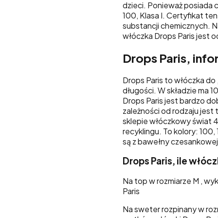
dzieci. Ponieważ posiada 
100, Klasa I.
Certyfikat ten
substancji chemicznych.
N
włóczka Drops Paris jest od
Drops Paris, inf
Drops Paris to włóczka do 
długości. W składzie ma 1
Drops Paris jest bardzo d
zależności od rodzaju jes
sklepie włóczkowy świat 4
recyklingu. To kolory: 100
są z bawełny czesankowej
Drops Paris, ile włóc
Na top w rozmiarze M , w
Paris
Na sweter rozpinany w roz