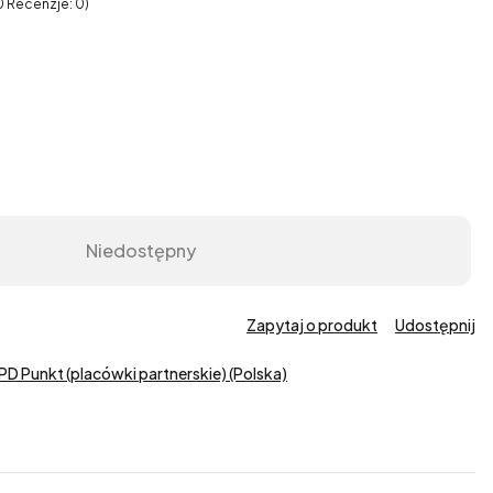
0 Recenzje: 0)
Niedostępny
Zapytaj o produkt
Udostępnij
PD Punkt (placówki partnerskie) (Polska)