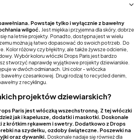
bawełniana. Powstaje tylko i wyłącznie z bawełny
ochłania wilgoć.
Jest miękka i przyjemna dla skóry, dobrze
 się na letnie projekty. Ponadto, dostępna jest w wielu
 czemu można ją łatwo dopasować do swoich potrzeb. Do
. Kolor różowy czy błękitny, ale także żywsze odcienie,
rdowy. Wybór koloru włóczki Drops Paris jest bardzo
esz stworzyć naprawdę wyjątkowe projekty dziewiarskie.
ępuje w dwóch odmianach. Uni color - włóczka
 bawełny czesankowej. Drugi rodzaj to recycled denim,
bawełny z recyklingu.
jakich projektów dziewiarskich?
ops Paris jest włóczką wszechstronną. Z tej włóczki
ież jak i kapelusze, dodatki i maskotki. Doskonale
zki z krótkim rękawem i swetry. Dodatkowo z Drops
torebki na szydełku, ozdoby świąteczne. Poszewki na
jki oraz dywaniki.
Doskonale nadaje się również dla