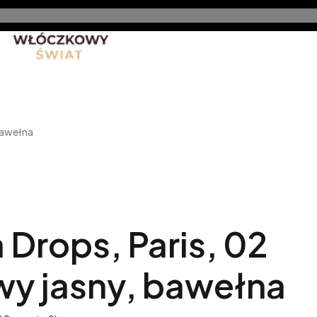
nt
Promocje
Nowe produkty
Blog
Rękodzieło 
bawełna
Drops, Paris, 02
wy jasny, bawełna