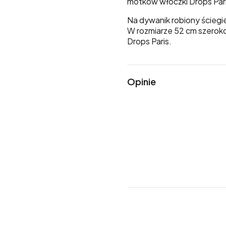
motków włóczki Drops Par
Na dywanik robiony ściegie
W rozmiarze 52 cm szeroko
Drops Paris.
Opinie