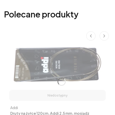
Polecane produkty
Niedostępny
Producent
Addi
Druty na żyłce 120cm, Addi 2,5 mm, mosiądz