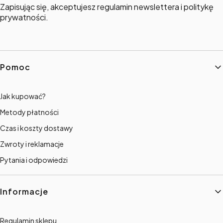
Zapisując się, akceptujesz regulamin newslettera i politykę
prywatności.
Linki w stopce
Pomoc
Jak kupować?
Metody płatności
Czas i koszty dostawy
Zwroty i reklamacje
Pytania i odpowiedzi
Informacje
Regulamin sklepu