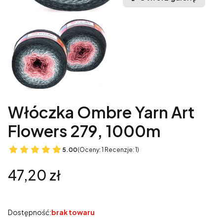
Włóczka Ombre Yarn Art
Flowers 279, 1000m
5.00
(Oceny: 1 Recenzje: 1)
Cena
47,20 zł
Dostępność:
brak towaru