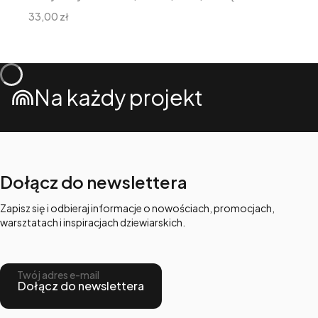
niklowany
Cena
33,00 zł
Na każdy projekt
Dołącz do newslettera
Zapisz się i odbieraj informacje o nowościach, promocjach,
warsztatach i inspiracjach dziewiarskich.
Twój adres e-mail
Dołącz do newslettera