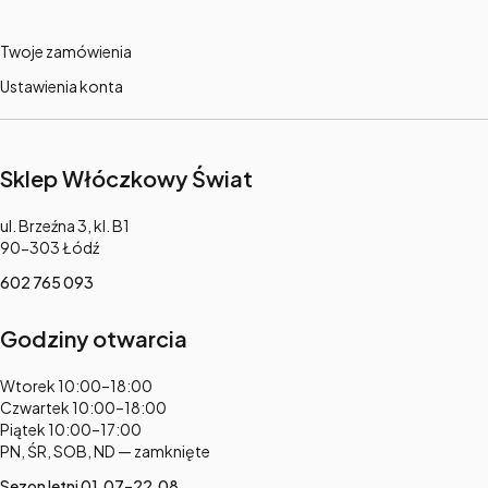
Twoje zamówienia
Ustawienia konta
Sklep Włóczkowy Świat
Adres:
ul. Brzeźna 3, kl. B1
90-303 Łódź
602 765 093
Godziny otwarcia
Adres:
Wtorek 10:00–18:00
Czwartek 10:00–18:00
Piątek 10:00–17:00
PN, ŚR, SOB, ND — zamknięte
Sezon letni 01.07–22.08