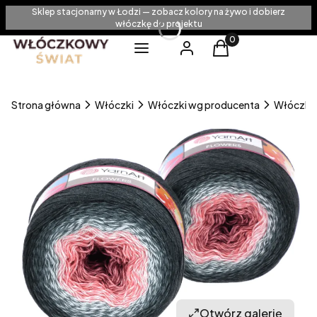
Sklep stacjonarny w Łodzi — zobacz kolory na żywo i dobierz
włóczkę do projektu
Produkty w koszyku
Menu
Zaloguj się
Koszyk
Strona główna
Włóczki
Włóczki wg producenta
Włóczki Y
Otwórz galerię