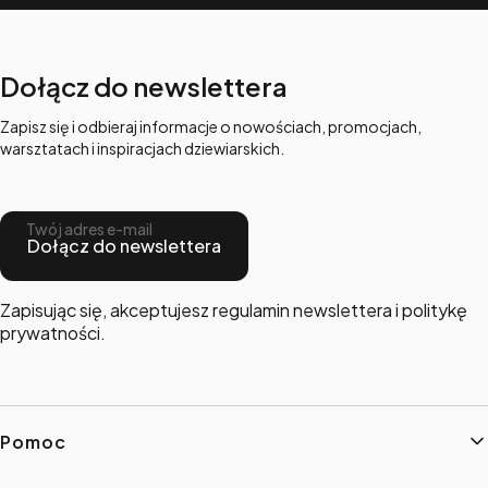
Dołącz do newslettera
Zapisz się i odbieraj informacje o nowościach, promocjach,
warsztatach i inspiracjach dziewiarskich.
Twój adres e-mail
Dołącz do newslettera
Zapisując się, akceptujesz regulamin newslettera i politykę
prywatności.
Linki w stopce
Pomoc