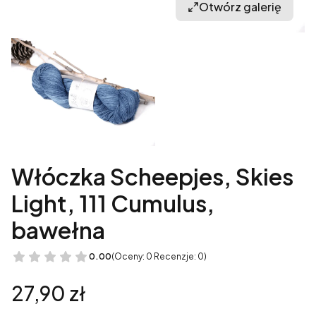
Otwórz galerię
Włóczka Scheepjes, Skies
Light, 111 Cumulus,
bawełna
0.00
(Oceny: 0 Recenzje: 0)
Cena
27,90 zł