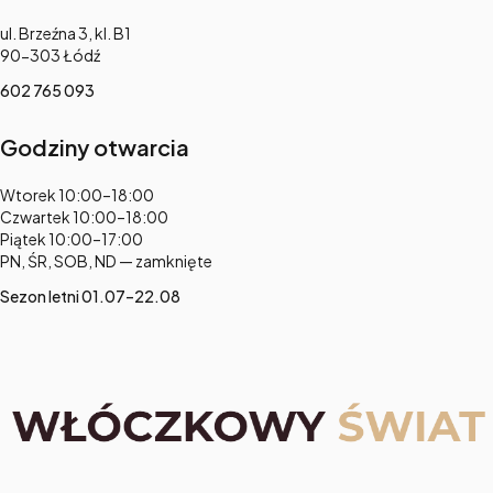
Adres:
ul. Brzeźna 3, kl. B1
90-303 Łódź
602 765 093
Godziny otwarcia
Adres:
Wtorek 10:00–18:00
Czwartek 10:00–18:00
Piątek 10:00–17:00
PN, ŚR, SOB, ND — zamknięte
Sezon letni 01.07–22.08