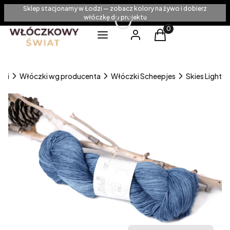
Sklep stacjonarny w Łodzi — zobacz kolory na żywo i dobierz
włóczkę do projektu
Produkty w koszyku
Menu
Zaloguj się
Koszyk
zki
Włóczki wg producenta
Włóczki Scheepjes
Skies Light