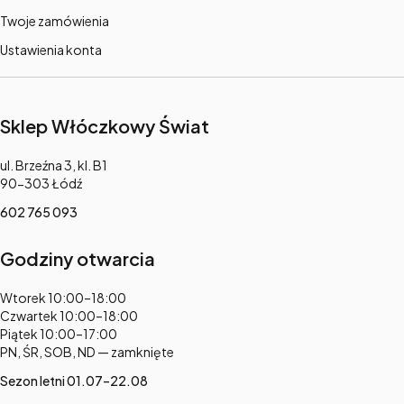
Twoje zamówienia
Ustawienia konta
Sklep Włóczkowy Świat
Adres:
ul. Brzeźna 3, kl. B1
90-303 Łódź
602 765 093
Godziny otwarcia
Adres:
Wtorek 10:00–18:00
Czwartek 10:00–18:00
Piątek 10:00–17:00
PN, ŚR, SOB, ND — zamknięte
Sezon letni 01.07–22.08