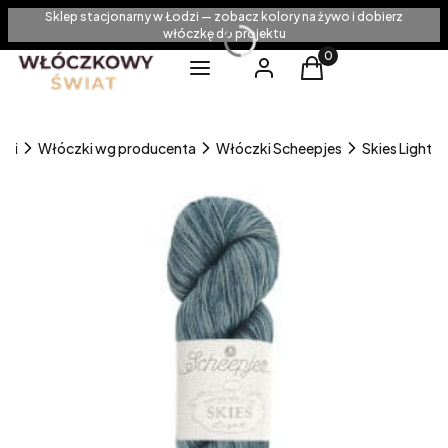
Sklep stacjonarny w Łodzi — zobacz kolory na żywo i dobierz
włóczkę do projektu
Produkty w koszyku
Menu
Zaloguj się
Koszyk
zki
Włóczki wg producenta
Włóczki Scheepjes
Skies Light