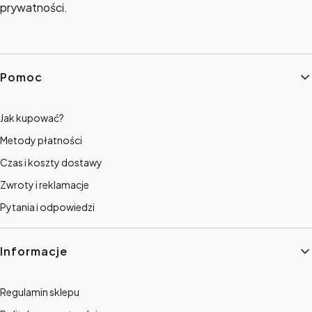
prywatności.
Linki w stopce
Pomoc
Jak kupować?
Metody płatności
Czas i koszty dostawy
Zwroty i reklamacje
Pytania i odpowiedzi
Informacje
Regulamin sklepu