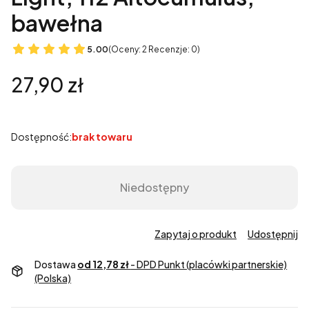
bawełna
5.00
(Oceny: 2 Recenzje: 0)
Cena
27,90 zł
Dostępność:
brak towaru
Niedostępny
Zapytaj o produkt
Udostępnij
Dostawa
od 12,78 zł
- DPD Punkt (placówki partnerskie)
(Polska)