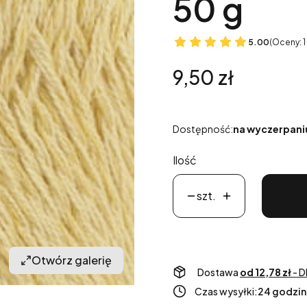
50 g
5.00
(Oceny: 1
Cena
9,50 zł
Dostępność:
na wyczerpani
Ilość
szt.
Otwórz galerię
Dostawa
od 12,78 zł
- D
Czas wysyłki:
24 godzin