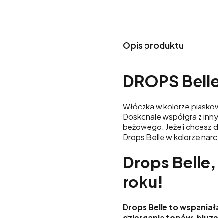
Opis produktu
DROPS Belle
Włóczka w kolorze piasko
Doskonale współgra z innym
beżowego. Jeżeli chcesz d
Drops Belle w kolorze narc
Drops Belle,
roku!
Drops Belle
to wspaniała
dziergania topów, bluze