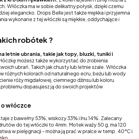
ach. Włóczka ma w sobie delikatny połysk, dzięki czemu
ziej elegancko. Drops Belle jest także miękka i przyjemna
nia wykonane z tej włóczki są miękkie, oddychające i
akich robótek ?
a letnie ubrania, takie jak topy, bluzki, tuniki i
łóczkę możesz także wykorzystać do zrobienia
ich ubrań. Takich jak chusty lub letnie szale. Włóczka
 w różnych kolorach od naturalnego ecru, beżu lub wody
cienie róży migdałowej, ciemnego dżinsu lub koloru
 problemu dopasujesz ją do swoich projektów
e o włóczce
taje z bawełny 53%, wiskozy 33% i lnu 14%. Zalecany
drutów do tej włóczki to 4mm. Motek waży 50 g, ma 120
atwa w pielęgnacji - można ją prać w pralce w temp. 40°C i
sko.