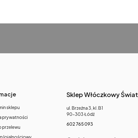
rmacje
Sklep Włóczkowy Świat
in sklepu
Adres:
ul. Brzeźna 3, kl. B1
90-303 Łódź
a prywatności
602 765 093
o przelewu
m lojalnościowy