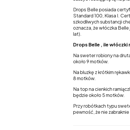
Drops Belle posiada certy
Standard 100, Klasa I.
Cert
szkodliwych substancji c
oznacza, że włóczka Belle 
lat).
Drops Belle , ile włóczk
Na sweter robiony na drut
około 9 motków.
Na bluzkę z krótkim rękaw
8 motków.
Na top na cienkich ramiącz
będzie około 5 motków.
Przy robótkach typu sweter
pewność, że nie zabraknie 