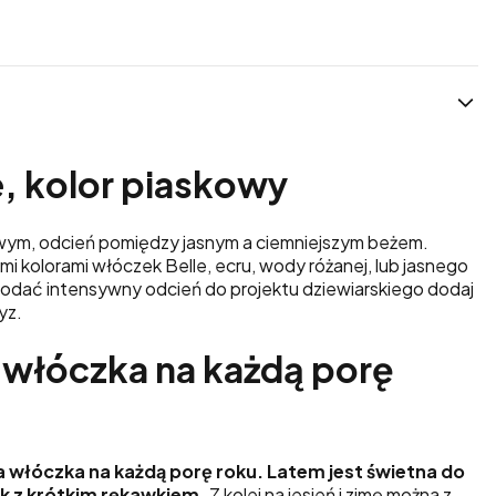
, kolor piaskowy
wym, odcień pomiędzy jasnym a ciemniejszym beżem.
i kolorami włóczek Belle, ecru, wody różanej, lub jasnego
odać intensywny odcień do projektu dziewiarskiego dodaj
yz.
 włóczka na każdą porę
 włóczka na każdą porę roku. Latem jest świetna do
k z krótkim rękawkiem.
Z kolei na jesień i zimę można z