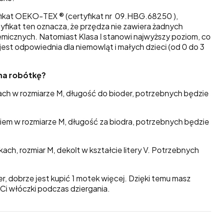
fikat
OEKO-TEX ®
(certyfikat nr 09.HBG.68250 ),
yfikat ten oznacza, że przędza nie zawiera żadnych
hemicznych.
Natomiast Klasa I stanowi najwyższy poziom, co
jest odpowiednia dla niemowląt i małych dzieci (od 0 do 3
i na robótkę?
ach w rozmiarze M, długość do bioder, potrzebnych będzie
kiem w rozmiarze M, długość za biodra, potrzebnych będzie
kach, rozmiar M, dekolt w kształcie litery V. Potrzebnych
, dobrze jest kupić 1 motek więcej. Dzięki temu masz
Ci włóczki podczas dziergania.