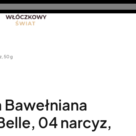
nt
Promocje
Nowe produkty
Blog
Rękodzieło 
, 50 g
 Bawełniana
elle, 04 narcyz,