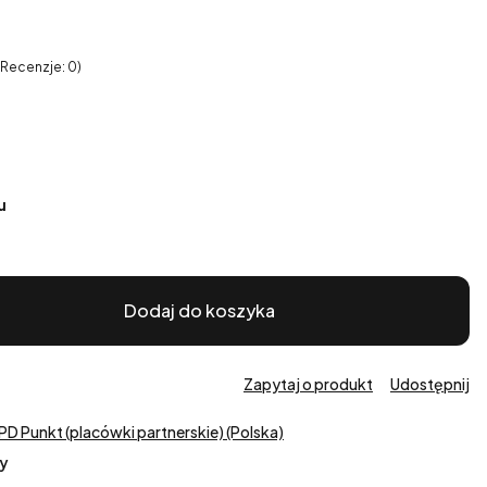
 Recenzje: 0)
u
Dodaj do koszyka
Zapytaj o produkt
Udostępnij
PD Punkt (placówki partnerskie) (Polska)
y