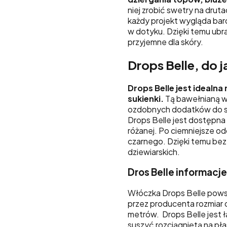
niej zrobić swetry na drut
każdy projekt wygląda bard
w dotyku. Dzięki temu ubra
przyjemne dla skóry.
Drops Belle, do j
Drops Belle jest idealna n
sukienki.
Tą bawełnianą w
ozdobnych dodatków do swo
Drops Belle jest dostępna
różanej. Po ciemniejsze od
czarnego. Dzięki temu bez
dziewiarskich.
Dros Belle informacj
Włóczka Drops Belle pows
przez producenta rozmiar 
metrów. Drops Belle jest ł
suszyć rozciągniętą na pła