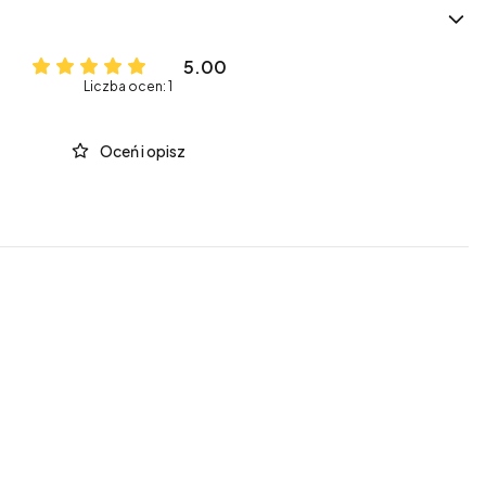
5.00
Liczba ocen: 1
Oceń i opisz