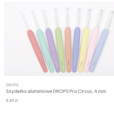
Producent
DROPS
Szydełko aluminiowe DROPS Pro Circus, 4 mm
Cena
8,80 zł