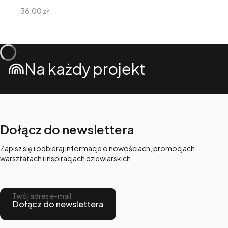
Cena
36,00 zł
Na każdy projekt
Dołącz do newslettera
Zapisz się i odbieraj informacje o nowościach, promocjach,
warsztatach i inspiracjach dziewiarskich.
Twój adres e-mail
Dołącz do newslettera