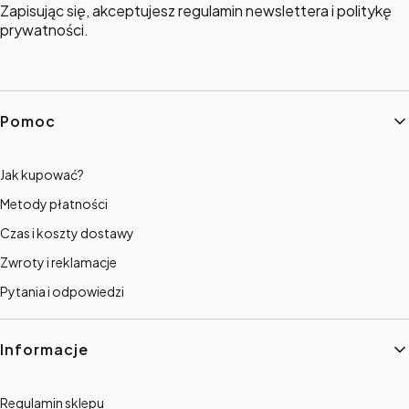
Zapisując się, akceptujesz regulamin newslettera i politykę
prywatności.
Linki w stopce
Pomoc
Jak kupować?
Metody płatności
Czas i koszty dostawy
Zwroty i reklamacje
Pytania i odpowiedzi
Informacje
Regulamin sklepu