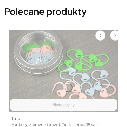
Polecane produkty
Niedostępny
Producent
Tulip
Markery, znaczniki oczek Tulip, serca, 15 szt