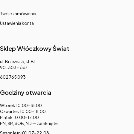
Twoje zamówienia
Ustawienia konta
Sklep Włóczkowy Świat
Adres:
ul. Brzeźna 3, kl. B1
90-303 Łódź
602 765 093
Godziny otwarcia
Adres:
Wtorek 10:00–18:00
Czwartek 10:00–18:00
Piątek 10:00–17:00
PN, ŚR, SOB, ND — zamknięte
Sezon letni 01.07–22.08