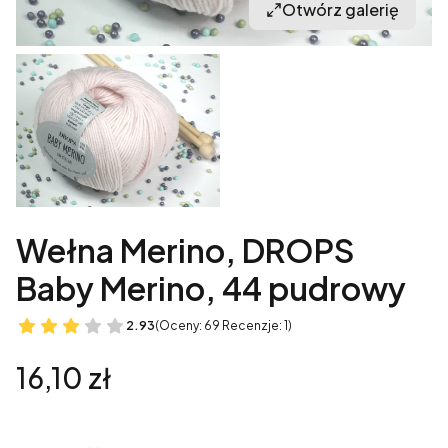
Otwórz galerię
Wełna Merino, DROPS
Baby Merino, 44 pudrowy
2.93
(Oceny: 69 Recenzje: 1)
Cena
16,10 zł