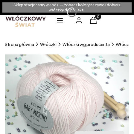
Sklep stacjonarny w Łodzi — zobacz kolory na żywo i dobierz
włóczkę do projektu
Produkty w koszyku
Menu
Zaloguj się
Koszyk
Strona główna
Włóczki
Włóczki wg producenta
Włóczki