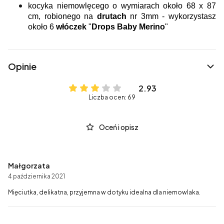
kocyka niemowlęcego o wymiarach około 68 x 87
cm, robionego na
drutach
nr 3mm - wykorzystasz
około 6
włóczek
"
Drops Baby Merino
"
Opinie
2.93
Liczba ocen: 69
Oceń i opisz
Małgorzata
4 października 2021
Mięciutka, delikatna, przyjemna w dotyku idealna dla niemowlaka.