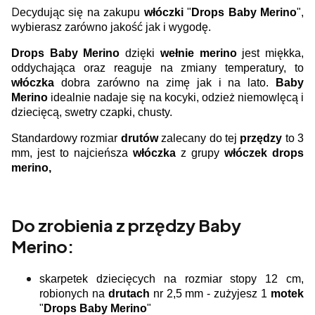
D
ecydując się na zakupu
włóczki
"
Drops Baby Merino
",
wybierasz zarówno jakość jak i wygodę.
Drops Baby Merino
dzięki
wełnie merino
jest miękka,
oddychająca oraz reaguje na zmiany temperatury, to
włóczka
dobra zarówno na zimę jak i na lato.
Baby
Merino
idealnie nadaje się na kocyki, odzież niemowlęcą i
dziecięcą, swetry czapki, chusty.
Standardowy rozmiar
drutów
zalecany do tej
przędzy
to 3
mm, jest to najcieńsza
włóczka
z grupy
włóczek drops
merino,
Do zrobienia z przędzy Baby
Merino:
skarpetek dziecięcych na rozmiar stopy 12 cm,
robionych na
drutach
nr 2,5 mm - zużyjesz 1
motek
"
Drops Baby Merino
"