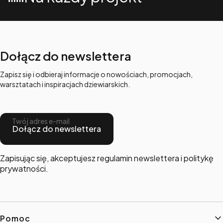
Dołącz do newslettera
Zapisz się i odbieraj informacje o nowościach, promocjach,
warsztatach i inspiracjach dziewiarskich.
Twój adres e-mail
Dołącz do newslettera
Zapisując się, akceptujesz regulamin newslettera i politykę
prywatności.
Linki w stopce
Pomoc