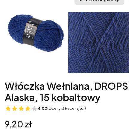
Włóczka Wełniana, DROPS
Alaska, 15 kobaltowy
4.00
(Oceny: 3 Recenzje: 1)
Cena
9,20 zł