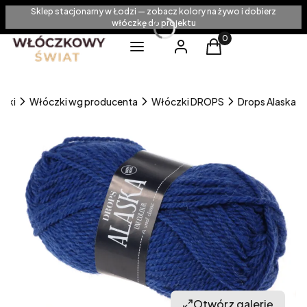
Sklep stacjonarny w Łodzi — zobacz kolory na żywo i dobierz
włóczkę do projektu
Produkty w koszyku
Menu
Zaloguj się
Koszyk
zki
Włóczki wg producenta
Włóczki DROPS
Drops Alaska
Otwórz galerię