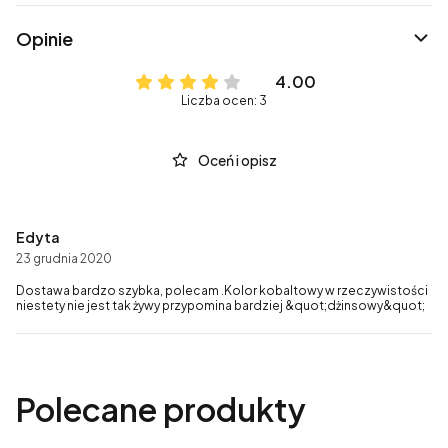
Opinie
4.00
Liczba ocen: 3
Oceń i opisz
Edyta
23 grudnia 2020
Dostawa bardzo szybka, polecam .Kolor kobaltowy w rzeczywistości
niestety nie jest tak żywy przypomina bardziej &quot;dżinsowy&quot;
Polecane produkty