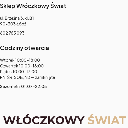
Sklep Włóczkowy Świat
Adres:
ul. Brzeźna 3, kl. B1
90-303 Łódź
602 765 093
Godziny otwarcia
Adres:
Wtorek 10:00–18:00
Czwartek 10:00–18:00
Piątek 10:00–17:00
PN, ŚR, SOB, ND — zamknięte
Sezon letni 01.07–22.08