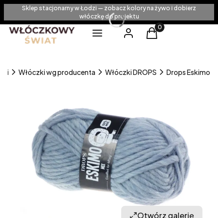
Sklep stacjonarny w Łodzi — zobacz kolory na żywo i dobierz
włóczkę do projektu
Produkty w koszyku
Menu
Zaloguj się
Koszyk
zki
Włóczki wg producenta
Włóczki DROPS
Drops Eskimo
Otwórz galerię