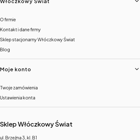
Włóczkowy Świat
O firmie
Kontakt i dane firmy
Sklep stacjonarny Włóczkowy Świat
Blog
Moje konto
Twoje zamówienia
Ustawienia konta
Sklep Włóczkowy Świat
Adres:
ul. Brzeźna 3, kl. B1