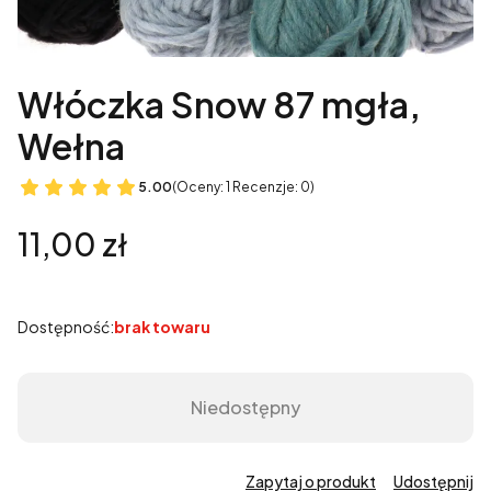
Włóczka Snow 87 mgła,
Wełna
5.00
(Oceny: 1 Recenzje: 0)
Cena
11,00 zł
Dostępność:
brak towaru
Niedostępny
Zapytaj o produkt
Udostępnij