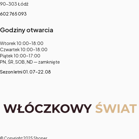
90-303 Łódź
602 765 093
Godziny otwarcia
Adres:
Wtorek 10:00–18:00
Czwartek 10:00–18:00
Piątek 10:00–17:00
PN, ŚR, SOB, ND — zamknięte
Sezon letni 01.07–22.08
© Copyright 2025
Shoper