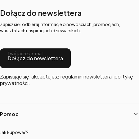
Dołącz do newslettera
Zapisz się i odbieraj informacje o nowościach, promocjach,
warsztatach i inspiracjach dziewiarskich.
Twój adres e-mail
Dołącz do newslettera
Zapisując się, akceptujesz regulamin newslettera i politykę
prywatności.
Linki w stopce
Pomoc
Jak kupować?