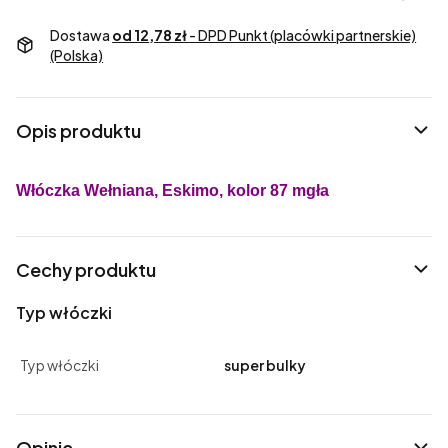
Dostawa
od 12,78 zł
- DPD Punkt (placówki partnerskie)
(Polska)
Opis produktu
Włóczka Wełniana, Eskimo, kolor 87 mgła
Cechy produktu
Typ włóczki
Typ włóczki
super bulky
Opinie