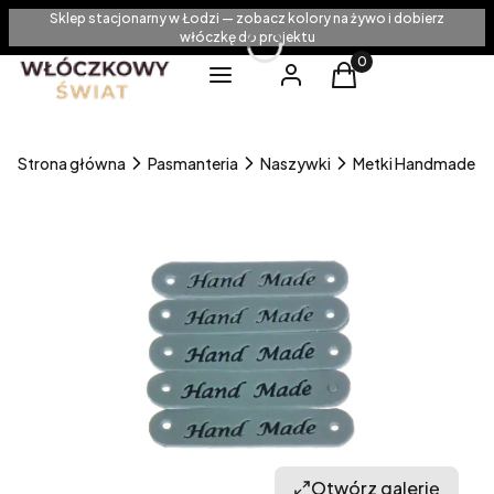
Sklep stacjonarny w Łodzi — zobacz kolory na żywo i dobierz
włóczkę do projektu
Produkty w koszyku
Menu
Zaloguj się
Koszyk
Strona główna
Pasmanteria
Naszywki
Metki Handmade
Otwórz galerię