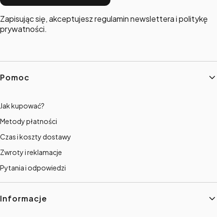
Zapisując się, akceptujesz regulamin newslettera i politykę
prywatności.
Linki w stopce
Pomoc
Jak kupować?
Metody płatności
Czas i koszty dostawy
Zwroty i reklamacje
Pytania i odpowiedzi
Informacje