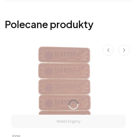
Polecane produkty
Niedostępny
Producent
inne