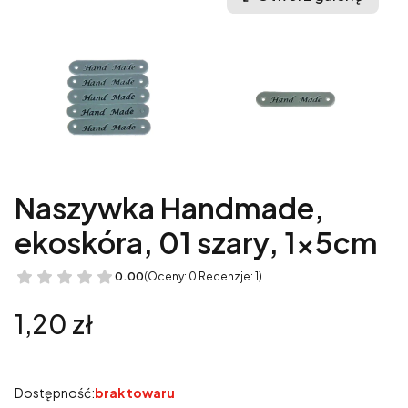
Naszywka Handmade,
ekoskóra, 01 szary, 1x5cm
0.00
(Oceny: 0 Recenzje: 1)
Cena
1,20 zł
Dostępność:
brak towaru