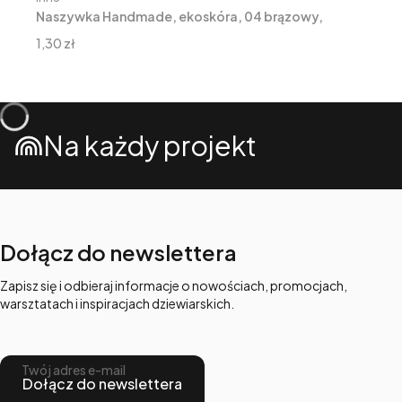
Naszywka Handmade, ekoskóra, 04 brązowy,
1,5x5cm
Cena
1,30 zł
Na każdy projekt
Dołącz do newslettera
Zapisz się i odbieraj informacje o nowościach, promocjach,
warsztatach i inspiracjach dziewiarskich.
Twój adres e-mail
Dołącz do newslettera