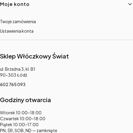
Moje konto
Twoje zamówienia
Ustawienia konta
Sklep Włóczkowy Świat
Adres:
ul. Brzeźna 3, kl. B1
90-303 Łódź
602 765 093
Godziny otwarcia
Adres:
Wtorek 10:00–18:00
Czwartek 10:00–18:00
Piątek 10:00–17:00
PN, ŚR, SOB, ND — zamknięte