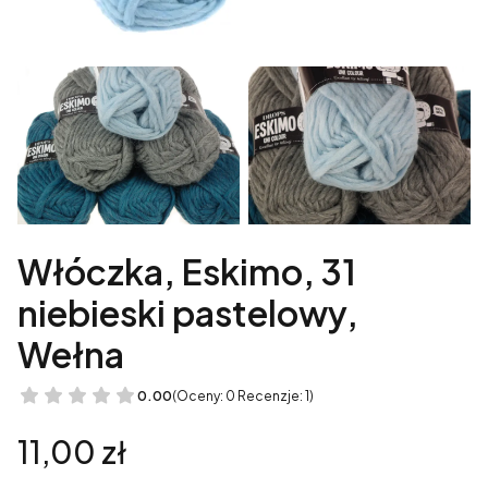
Włóczka, Eskimo, 31
niebieski pastelowy,
Wełna
0.00
(Oceny: 0 Recenzje: 1)
Cena
11,00 zł