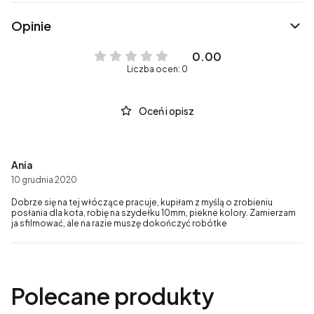
Opinie
0.00
Liczba ocen: 0
Oceń i opisz
Ania
10 grudnia 2020
Dobrze się na tej włóczące pracuje, kupiłam z myślą o zrobieniu
posłania dla kota, robię na szydełku 10mm, piekne kolory. Zamierzam
ja sfilmować, ale na razie muszę dokończyć robótke
Polecane produkty