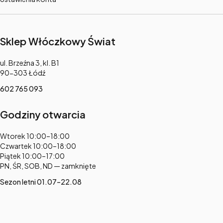
Sklep Włóczkowy Świat
Adres:
ul. Brzeźna 3, kl. B1
90-303 Łódź
602 765 093
Godziny otwarcia
Adres:
Wtorek 10:00–18:00
Czwartek 10:00–18:00
Piątek 10:00–17:00
PN, ŚR, SOB, ND — zamknięte
Sezon letni 01.07–22.08