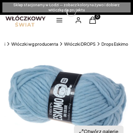
Sklep stacjonarny w Łodzi — zobacz kolory na żywo i dobierz
włóczkę do projektu
Produkty w koszyku
Menu
Zaloguj się
Koszyk
zki
Włóczki wg producenta
Włóczki DROPS
Drops Eskimo
Otwórz galerię