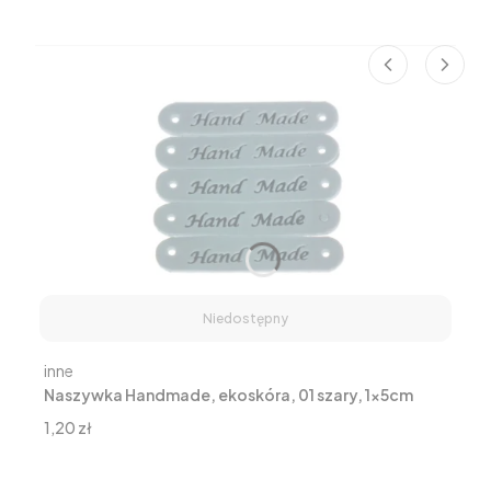
Niedostępny
Producent
inne
Naszywka Handmade, ekoskóra, 01 szary, 1x5cm
Cena
1,20 zł