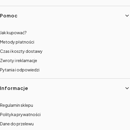
Linki w stopce
Pomoc
Jak kupować?
Metody płatności
Czas i koszty dostawy
Zwroty i reklamacje
Pytania i odpowiedzi
Informacje
Regulamin sklepu
Polityka prywatności
Dane do przelewu