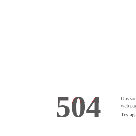
504
Ups som
web pag
Try aga