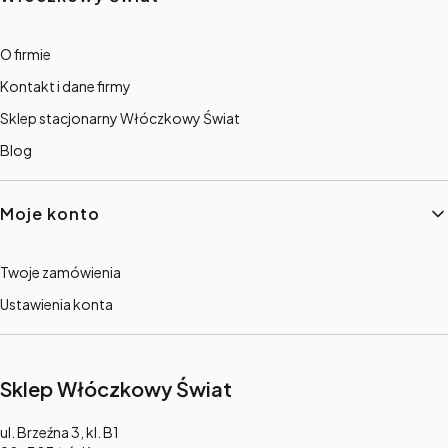
O firmie
Kontakt i dane firmy
Sklep stacjonarny Włóczkowy Świat
Blog
Moje konto
Twoje zamówienia
Ustawienia konta
Sklep Włóczkowy Świat
Adres:
ul. Brzeźna 3, kl. B1