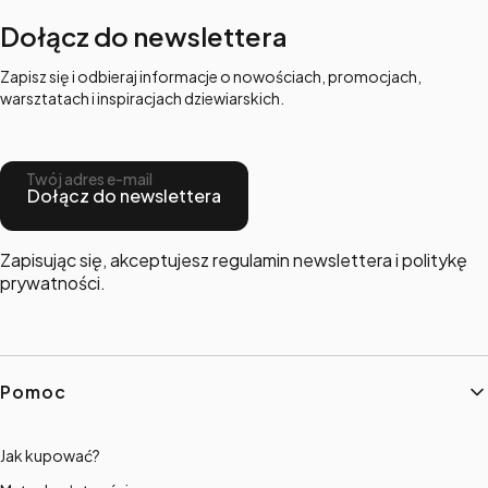
Dołącz do newslettera
Zapisz się i odbieraj informacje o nowościach, promocjach,
warsztatach i inspiracjach dziewiarskich.
Twój adres e-mail
Dołącz do newslettera
Zapisując się, akceptujesz regulamin newslettera i politykę
prywatności.
Linki w stopce
Pomoc
Jak kupować?