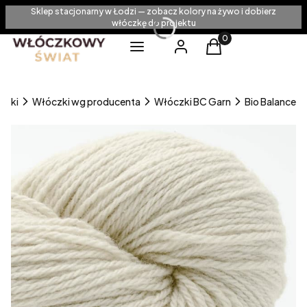
Sklep stacjonarny w Łodzi — zobacz kolory na żywo i dobierz
włóczkę do projektu
Produkty w koszyku
Menu
Zaloguj się
Koszyk
czki
Włóczki wg producenta
Włóczki BC Garn
Bio Balance