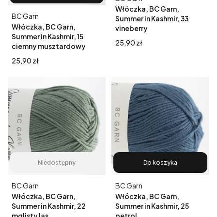
Włóczka, BC Garn,
Producent
BC Garn
Summer in Kashmir, 33
Włóczka, BC Garn,
vineberry
Summer in Kashmir, 15
Cena
25,90 zł
ciemny musztardowy
Cena
25,90 zł
Niedostępny
Do koszyka
Producent
Producent
BC Garn
BC Garn
Włóczka, BC Garn,
Włóczka, BC Garn,
Summer in Kashmir, 22
Summer in Kashmir, 25
mglisty las
petrol