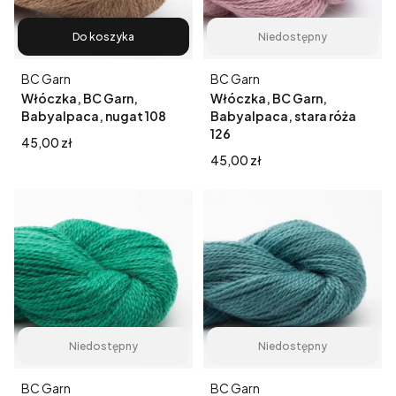
Do koszyka
Niedostępny
Producent
Producent
BC Garn
BC Garn
Włóczka, BC Garn,
Włóczka, BC Garn,
Babyalpaca, nugat 108
Babyalpaca, stara róża
126
Cena
45,00 zł
Cena
45,00 zł
Niedostępny
Niedostępny
Producent
Producent
BC Garn
BC Garn