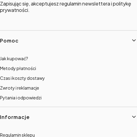
Zapisując się, akceptujesz regulamin newslettera i politykę
prywatności.
Linki w stopce
Pomoc
Jak kupować?
Metody płatności
Czas i koszty dostawy
Zwroty i reklamacje
Pytania i odpowiedzi
Informacje
Regulamin sklepu