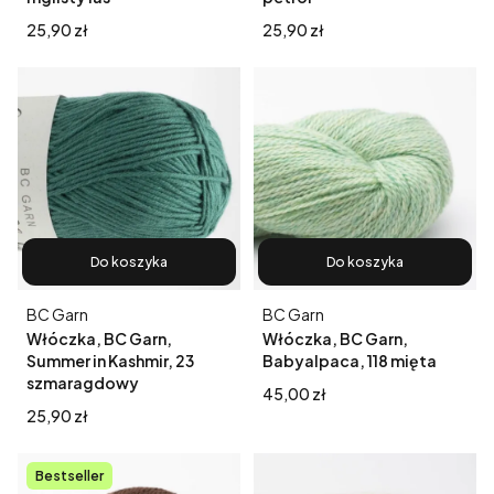
Cena
Cena
25,90 zł
25,90 zł
Do koszyka
Do koszyka
Producent
Producent
BC Garn
BC Garn
Włóczka, BC Garn,
Włóczka, BC Garn,
Summer in Kashmir, 23
Babyalpaca, 118 mięta
szmaragdowy
Cena
45,00 zł
Cena
25,90 zł
Bestseller