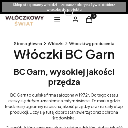
Sklep stacjonarny w Łodzi — zobacz kolory na żywo i dobierz
włóczkę do projektu
Produkty w koszyku
Menu
Zaloguj się
Koszyk
Strona główna
Włóczki
Włóczki wg producenta
Włóczki BC Garn
BC Garn, wysokiej jakości
przędza
BC Garn to duńska firma założona w 1972r. Od tego czasu
cieszy się dużym uznaniem na całym świecie. To marka gdzie
kładzie się ogromny nacisk na jakość przędzy oraz na cały etap
produkcji. Liczy się tutaj dobrostan zwierząt oraz ochrona
środowiska.
Dla osób, które cenią wysoką jakość produktów, dobra jakość