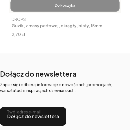
Do koszyka
Producent
DROPS
Guzik, z masy perłowej, okrągły, biały, 15mm
Cena
2,70 zł
Dołącz do newslettera
Zapisz się i odbieraj informacje o nowościach, promocjach,
warsztatach i inspiracjach dziewiarskich.
Twój adres e-mail
Dołącz do newslettera