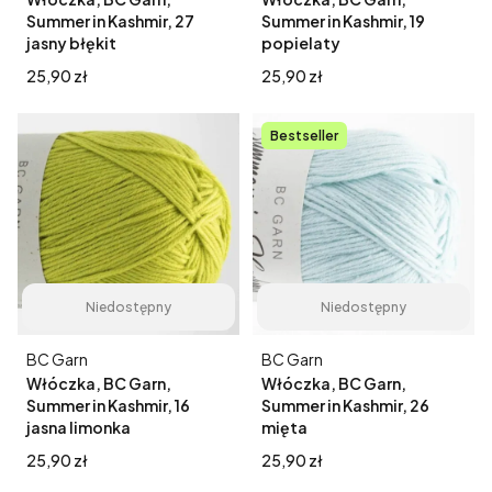
Summer in Kashmir, 27
Summer in Kashmir, 19
jasny błękit
popielaty
Cena
Cena
25,90 zł
25,90 zł
Bestseller
Niedostępny
Niedostępny
Producent
Producent
BC Garn
BC Garn
Włóczka, BC Garn,
Włóczka, BC Garn,
Summer in Kashmir, 16
Summer in Kashmir, 26
jasna limonka
mięta
Cena
Cena
25,90 zł
25,90 zł