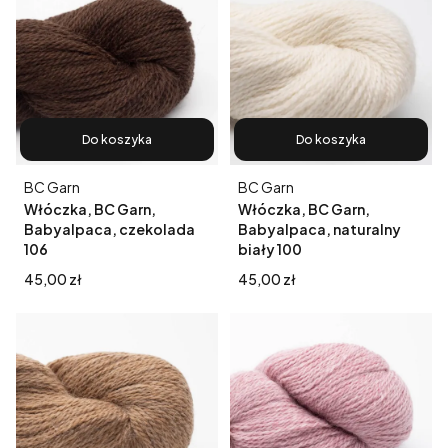
Do koszyka
Do koszyka
Producent
Producent
BC Garn
BC Garn
Włóczka, BC Garn,
Włóczka, BC Garn,
Babyalpaca, czekolada
Babyalpaca, naturalny
106
biały 100
Cena
Cena
45,00 zł
45,00 zł