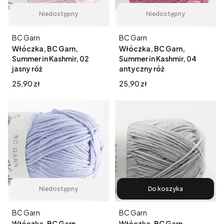
Niedostępny
Niedostępny
Producent
Producent
BC Garn
BC Garn
Włóczka, BC Garn,
Włóczka, BC Garn,
Summer in Kashmir, 02
Summer in Kashmir, 04
jasny róż
antyczny róż
Cena
Cena
25,90 zł
25,90 zł
Niedostępny
Do koszyka
Producent
Producent
BC Garn
BC Garn
Włóczka, BC Garn,
Włóczka, BC Garn,