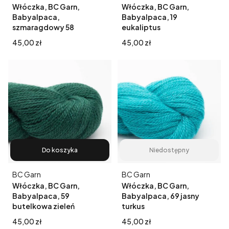
Włóczka, BC Garn,
Włóczka, BC Garn,
Babyalpaca,
Babyalpaca, 19
szmaragdowy 58
eukaliptus
Cena
Cena
45,00 zł
45,00 zł
Do koszyka
Niedostępny
Producent
Producent
BC Garn
BC Garn
Włóczka, BC Garn,
Włóczka, BC Garn,
Babyalpaca, 59
Babyalpaca, 69 jasny
butelkowa zieleń
turkus
Cena
Cena
45,00 zł
45,00 zł