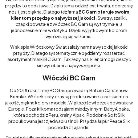
przędzy to podstawa. Dzięki temu odzież jest trwała, dobrze się
nosi i jest piękna. Dlatego też firma
BC Garn oferuje swoim
klientom przędzę o najwyższej jakości.
Swetry, szaliki,
czapki powstałe z włóczek BC Garn są wytrzymałe, a
jednocześnie miłe w dotyku. Dzięki wyjątkowym kolorom
wyróżniają się w tłumie.
W sklepie Włóczkowy Świat zależy nam na wysokiej jakości
przędzy. Dlatego systematycznie będziemy rozszerzać
asortyment marki BC Garn. Tak żeby nasi klienci mogli cieszyć
się wyrobami z najwyższej półki.
Włóczki BC Garn
Od 2018 roku firmę BC Garn prowadzą Britcie i Carstenowi
Kremke. Włóczki cały czas są produkowane z naciskiem na
jakość, piękne kolory i modele. Większość włóczek powstaje w
Europie. Poza kilkoma rodzajami miedzy innymi BabyAlpaka,
która pochodzi z Peru, krainy Alpak. Podobnie Soft Silk
produkowana jest z jedwabiu z Indii. Przędza Jaipur Peace Silk
pochodzi z Tajlandii.
To włóczki dla osób ceniących naturalny skład i wysoką jakość.