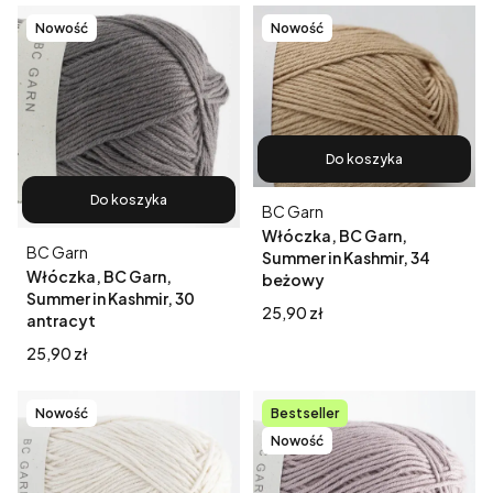
Nowość
Nowość
Do koszyka
Do koszyka
Producent
BC Garn
Włóczka, BC Garn,
Producent
BC Garn
Summer in Kashmir, 34
Włóczka, BC Garn,
beżowy
Summer in Kashmir, 30
Cena
25,90 zł
antracyt
Cena
25,90 zł
Nowość
Bestseller
Nowość