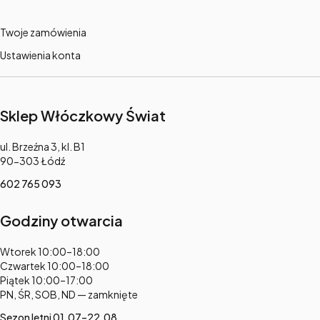
Twoje zamówienia
Ustawienia konta
Sklep Włóczkowy Świat
Adres:
ul. Brzeźna 3, kl. B1
90-303 Łódź
602 765 093
Godziny otwarcia
Adres:
Wtorek 10:00–18:00
Czwartek 10:00–18:00
Piątek 10:00–17:00
PN, ŚR, SOB, ND — zamknięte
Sezon letni 01.07–22.08