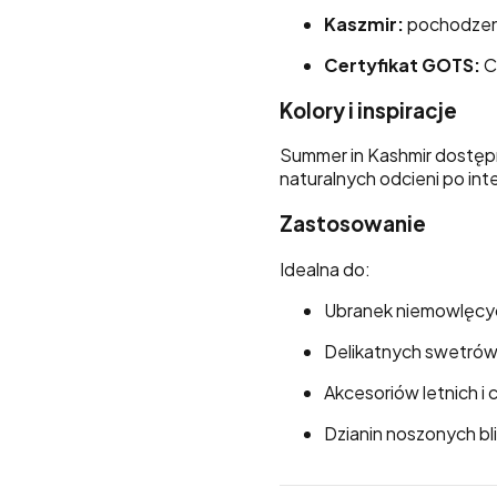
Kaszmir:
pochodzeni
Certyfikat GOTS:
C
Kolory i inspiracje
Summer in Kashmir dostępna
naturalnych odcieni po in
Zastosowanie
Idealna do:
Ubranek niemowlęcyc
Delikatnych swetrów
Akcesoriów letnich i
Dzianin noszonych bli