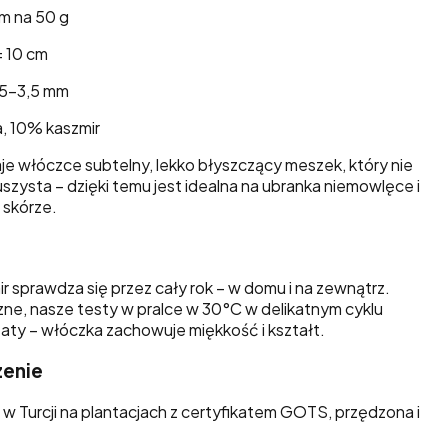
m na 50 g
 10 cm
5–3,5 mm
 10% kaszmir
je włóczce subtelny, lekko błyszczący meszek, który nie
uszysta – dzięki temu jest idealna na ubranka niemowlęce i
 skórze.
 sprawdza się przez cały rok – w domu i na zewnątrz.
zne, nasze testy w pralce w 30°C w delikatnym cyklu
aty – włóczka zachowuje miękkość i kształt.
zenie
w Turcji na plantacjach z certyfikatem GOTS, przędzona i