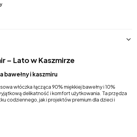
y
ir
– Lato w Kaszmirze
 bawełny i kaszmiru
susowa włóczka łącząca 90% miękkiej bawełny i 10%
wyjątkową delikatność i komfort użytkowania. Ta przędza
ku codziennego, jak i projektów premium dla dzieci i
i