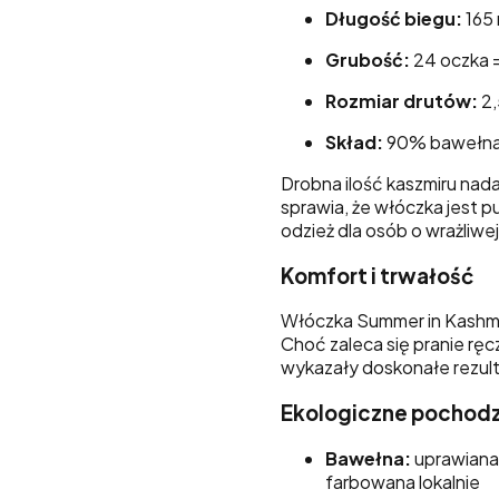
Długość biegu:
165 
Grubość:
24 oczka =
Rozmiar drutów:
2,
Skład:
90% bawełna,
Drobna ilość kaszmiru nada
sprawia, że włóczka jest p
odzież dla osób o wrażliwej
Komfort i trwałość
Włóczka Summer in Kashmir
Choć zaleca się pranie ręc
wykazały doskonałe rezult
Ekologiczne pochod
Bawełna:
uprawiana 
farbowana lokalnie