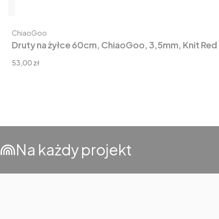
Producent
ChiaoGoo
Druty na żyłce 60cm, ChiaoGoo, 3,5mm, Knit Red
Cena
53,00 zł
Na każdy projekt