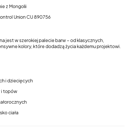
e z Mongolii
ontrol Union CU 890756
 jest w szerokiej palecie barw – od klasycznych,
tensywne kolory, które dodadzą życia każdemu projektowi.
h i dziecięcych
 i topów
 całorocznych
sko ciała