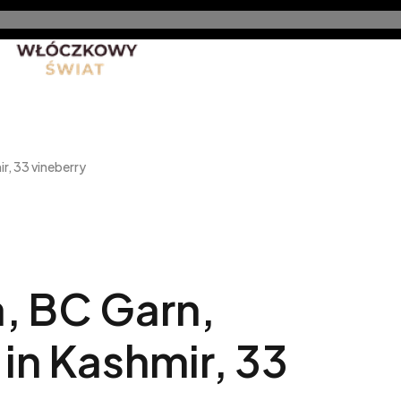
nt
Promocje
Nowe produkty
Blog
Rękodzieło 
, 33 vineberry
, BC Garn,
in Kashmir, 33