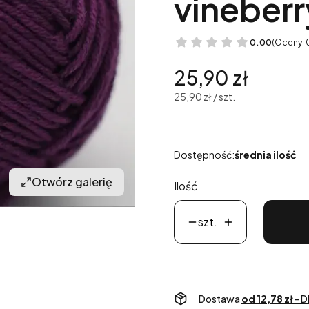
vineberr
0.00
(Oceny: 
Cena
25,90 zł
25,90 zł / szt.
Dostępność:
średnia ilość
Otwórz galerię
Ilość
szt.
Dostawa
od 12,78 zł
- D