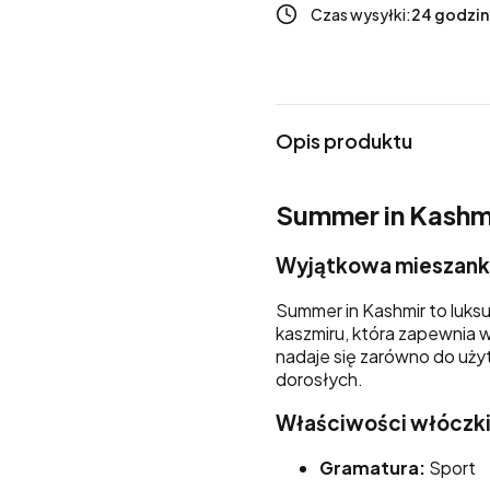
Czas wysyłki:
24 godzin
Opis produktu
Summer in Kashm
Wyjątkowa mieszanka
Summer in Kashmir to luk
kaszmiru, która zapewnia 
nadaje się zarówno do użyt
dorosłych.
Właściwości włóczk
Gramatura:
Sport