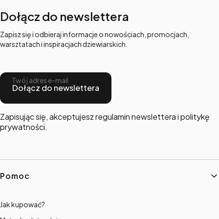
Dołącz do newslettera
Zapisz się i odbieraj informacje o nowościach, promocjach,
warsztatach i inspiracjach dziewiarskich.
Twój adres e-mail
Dołącz do newslettera
Zapisując się, akceptujesz regulamin newslettera i politykę
prywatności.
Linki w stopce
Pomoc
Jak kupować?