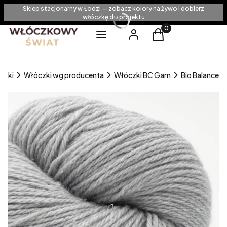
Sklep stacjonarny w Łodzi — zobacz kolory na żywo i dobierz
włóczkę do projektu
Produkty w koszyku
Menu
Zaloguj się
Koszyk
czki
Włóczki wg producenta
Włóczki BC Garn
Bio Balance