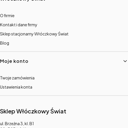
O firmie
Kontakt i dane firmy
Sklep stacjonarny Włóczkowy Świat
Blog
Moje konto
Twoje zamówienia
Ustawienia konta
Sklep Włóczkowy Świat
Adres:
ul. Brzeźna 3, kl. B1