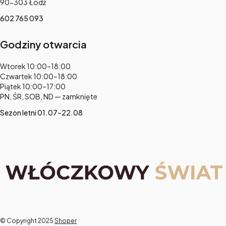
90-303 Łódź
602 765 093
Godziny otwarcia
Adres:
Wtorek 10:00–18:00
Czwartek 10:00–18:00
Piątek 10:00–17:00
PN, ŚR, SOB, ND — zamknięte
Sezon letni 01.07–22.08
© Copyright 2025
Shoper