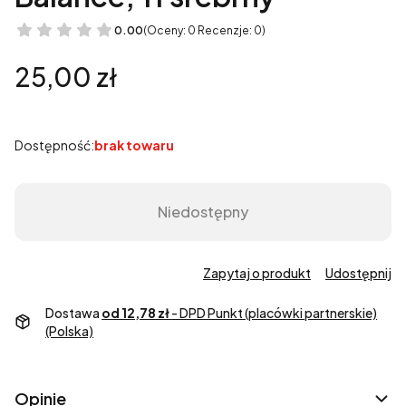
0.00
(Oceny: 0 Recenzje: 0)
Cena
25,00 zł
Dostępność:
brak towaru
Niedostępny
Zapytaj o produkt
Udostępnij
Dostawa
od 12,78 zł
- DPD Punkt (placówki partnerskie)
(Polska)
Opinie