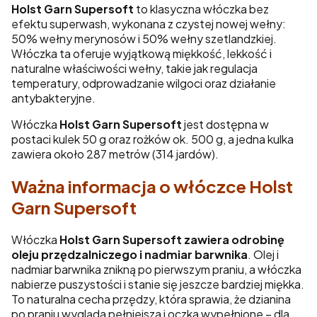
Holst Garn Supersoft
to klasyczna włóczka bez
efektu superwash, wykonana z czystej nowej wełny:
50% wełny merynosów i 50% wełny szetlandzkiej.
Włóczka ta oferuje wyjątkową miękkość, lekkość i
naturalne właściwości wełny, takie jak regulacja
temperatury, odprowadzanie wilgoci oraz działanie
antybakteryjne.
Włóczka
Holst Garn Supersoft
jest dostępna w
postaci kulek 50 g oraz rożków ok. 500 g, a jedna kulka
zawiera około 287 metrów (314 jardów).
Ważna informacja o włóczce Holst
Garn Supersoft
Włóczka
Holst Garn Supersoft zawiera odrobinę
oleju przędzalniczego i nadmiar barwnika
. Olej i
nadmiar barwnika znikną po pierwszym praniu, a włóczka
nabierze puszystości i stanie się jeszcze bardziej miękka.
To naturalna cecha przędzy, która sprawia, że dzianina
po praniu wygląda pełniejsza i oczka wypełnione – dla