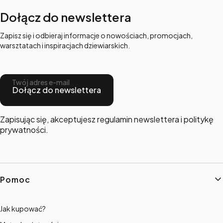
Dołącz do newslettera
Zapisz się i odbieraj informacje o nowościach, promocjach,
warsztatach i inspiracjach dziewiarskich.
Twój adres e-mail
Dołącz do newslettera
Zapisując się, akceptujesz regulamin newslettera i politykę
prywatności.
Linki w stopce
Pomoc
Jak kupować?