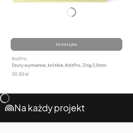
Do koszyka
Producent
KnitPro
Druty wymienne, krótkie, KnitPro, Zing 3,5mm
Cena
30,50 zł
Na każdy projekt