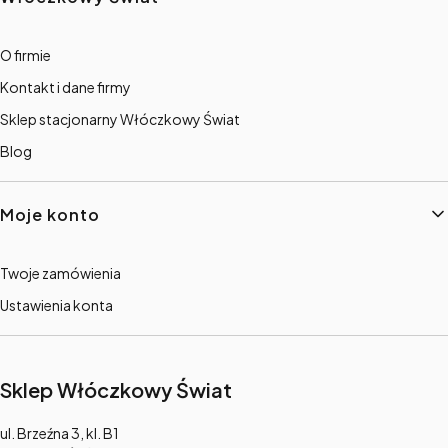
O firmie
Kontakt i dane firmy
Sklep stacjonarny Włóczkowy Świat
Blog
Moje konto
Twoje zamówienia
Ustawienia konta
Sklep Włóczkowy Świat
Adres:
ul. Brzeźna 3, kl. B1