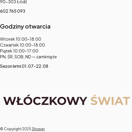
90-303 Łódź
602 765 093
Godziny otwarcia
Adres:
Wtorek 10:00–18:00
Czwartek 10:00–18:00
Piątek 10:00–17:00
PN, ŚR, SOB, ND — zamknięte
Sezon letni 01.07–22.08
© Copyright 2025
Shoper