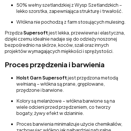
50% wełny szetlandzkiej z Wysp Szetlandzkich –
lekko szorstka, zapewniająca strukturę i trwałość.
Włókna nie pochodzą z farm stosujących mulesing.
Przędza
Supersoft
jest lekka, przewiewna i elastyczna,
dzięki czemu idealnie nadaje się do odzieży noszonej
bezpośrednio na skórze, koców, szali oraz innych
projektów wymagających miękkości i sprężystości.
Proces przędzenia i barwienia
Holst Garn Supersoft
jest przędzona metodą
wełnianą – włókna są prane, gręplowane,
przędzone i barwione.
Kolory są melanżowe – włókna barwione są na
wiele odcieni przed przędzeniem, co tworzy
bogaty, żywy efekt w dzianinie.
Proces barwienia minimalizuje użycie chemikaliów,
zachowując włókno jak najbardziej naturalne.