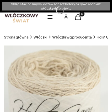
Sklep stacjonarny w Łodzi — zobacz kolory na żywo i dobierz
włóczkę do projektu
Produkty w koszyku
Menu
Zaloguj się
Koszyk
Strona główna
Włóczki
Włóczki wg producenta
Holst Ga