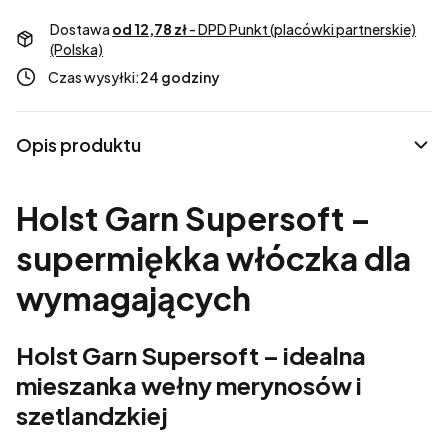
Dostawa
od 12,78 zł
- DPD Punkt (placówki partnerskie)
(Polska)
Czas wysyłki:
24 godziny
Opis produktu
Holst Garn Supersoft –
supermiękka włóczka dla
wymagających
Holst Garn Supersoft – idealna
mieszanka wełny merynosów i
szetlandzkiej