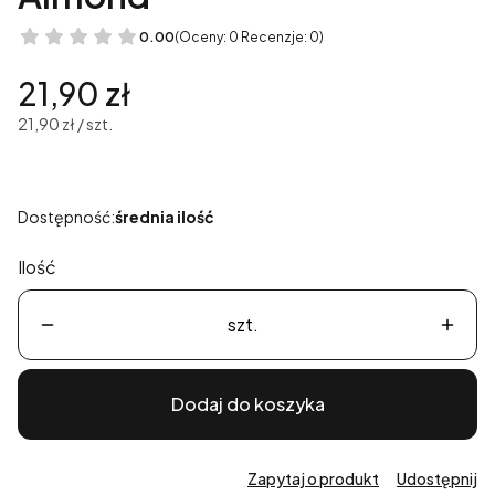
0.00
(Oceny: 0 Recenzje: 0)
Cena
21,90 zł
21,90 zł / szt.
Dostępność:
średnia ilość
Ilość
szt.
Dodaj do koszyka
Zapytaj o produkt
Udostępnij