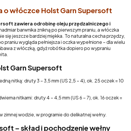
a o włóczce Holst Garn Supersoft
rsoft zawiera odrobinę oleju przędzalniczego i
 i nadmiar barwnika znikną po pierwszym praniu, a włóczka
ie się jeszcze bardziej miękka. To naturalna cecha przędzy,
po praniu wygląda pełniejsza i oczka wypełnione – dla wielu
abawa z włóczką, gdyż robótka dopiero po wypraniu
ita.
olst Garn Supersoft
edną nitką: druty 3 – 3,5 mm (US 2,5 – 4), ok. 25 oczek = 10
wiema nitkami: druty 4 – 4,5 mm (US 6 – 7), ok. 16 oczek =
w zimnej wodzie, w programie do delikatnej wełny.
soft – skład i pochodzenie wełny