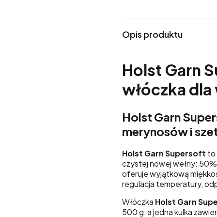
Opis produktu
Holst Garn 
włóczka dla
Holst Garn Super
merynosów i szet
Holst Garn Supersoft
to
czystej nowej wełny: 50%
oferuje wyjątkową miękkość
regulacja temperatury, od
Włóczka
Holst Garn Sup
500 g, a jedna kulka zawie