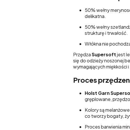
50% wełny merynosów 
delikatna.
50% wełny szetlandzk
strukturę i trwałość.
Włókna nie pochodzą 
Przędza
Supersoft
jest l
się do odzieży noszonej be
wymagających miękkości i 
Proces przędzeni
Holst Garn Superso
gręplowane, przędzo
Kolory są melanżowe 
co tworzy bogaty, ży
Proces barwienia min