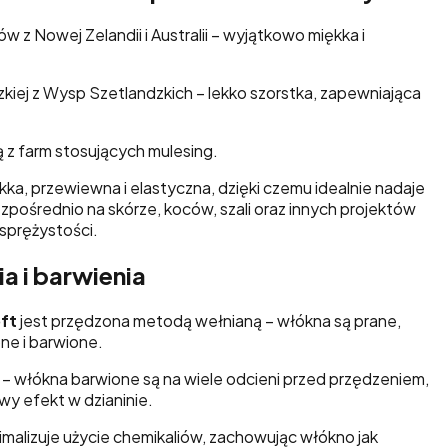
z Nowej Zelandii i Australii – wyjątkowo miękka i
iej z Wysp Szetlandzkich – lekko szorstka, zapewniająca
z farm stosujących mulesing.
ekka, przewiewna i elastyczna, dzięki czemu idealnie nadaje
zpośrednio na skórze, koców, szali oraz innych projektów
sprężystości.
a i barwienia
ft
jest przędzona metodą wełnianą – włókna są prane,
ne i barwione.
– włókna barwione są na wiele odcieni przed przędzeniem,
wy efekt w dzianinie.
imalizuje użycie chemikaliów, zachowując włókno jak