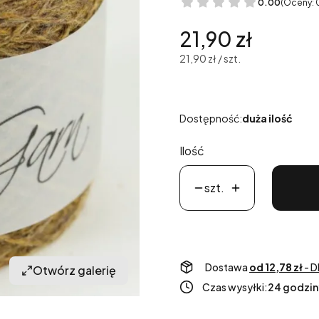
0.00
(Oceny: 
Cena
21,90 zł
21,90 zł / szt.
Dostępność:
duża ilość
Ilość
szt.
Dostawa
od 12,78 zł
- D
Otwórz galerię
Czas wysyłki:
24 godzin