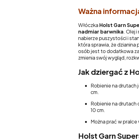
Ważna informacj
Włóczka
Holst Garn Supe
nadmiar barwnika
. Olej
nabierze puszystości i stan
która sprawia, że dzianina 
osób jest to dodatkowa z
zmienia swój wygląd, rozkw
Jak dziergać z H
Robienie na drutach j
cm.
Robienie na drutach d
10 cm.
Można prać w pralce 
Holst Garn Super