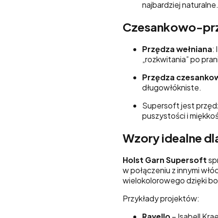
najbardziej naturalne
Czesankowo-prz
Przędza wełniana
:
„rozkwitania” po prani
Przędza czesanko
długowłókniste.
Supersoft jest przęd
puszystości i miękkoś
Wzory idealne dl
Holst Garn Supersoft
spr
w połączeniu z innymi włóc
wielokolorowego dzięki bog
Przykłady projektów:
Ravello
– Isabell Kra