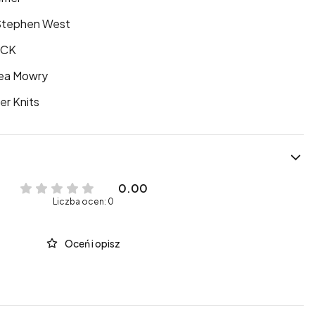
Stephen West
iCK
ea Mowry
er Knits
0.00
Liczba ocen: 0
Oceń i opisz