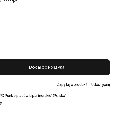
0 Recenzje: 0)
Dodaj do koszyka
Zapytaj o produkt
Udostępnij
PD Punkt (placówki partnerskie) (Polska)
y