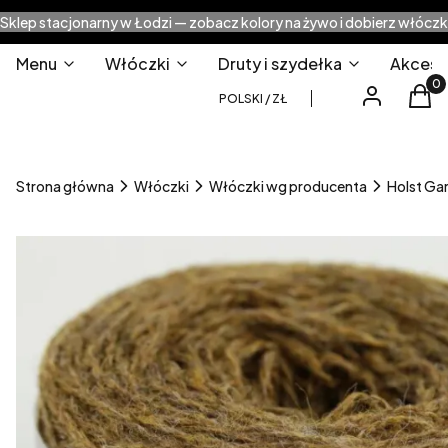
Sklep stacjonarny w Łodzi — zobacz kolory na żywo i dobierz włóczk
Menu
Włóczki
Druty i szydełka
Akcesor
Produ
Zaloguj się
Kos
POLSKI / ZŁ
Strona główna
Włóczki
Włóczki wg producenta
Holst Ga