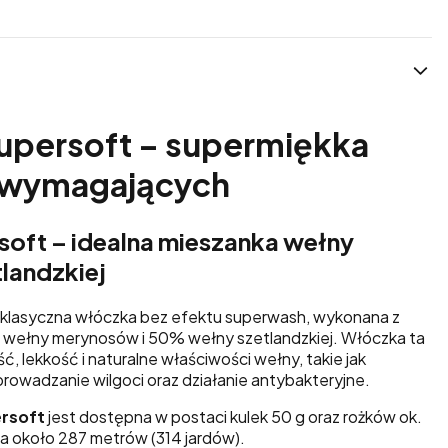
Supersoft – supermiękka
 wymagających
soft – idealna mieszanka wełny
landzkiej
 klasyczna włóczka bez efektu superwash, wykonana z
 wełny merynosów i 50% wełny szetlandzkiej. Włóczka ta
, lekkość i naturalne właściwości wełny, takie jak
prowadzanie wilgoci oraz działanie antybakteryjne.
ersoft
jest dostępna w postaci kulek 50 g oraz rożków ok.
ra około 287 metrów (314 jardów).