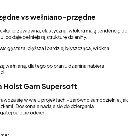
.
ędne vs wełniano-przędne
 lekka, przewiewna, elastyczna, włókna mają tendencję do
u, co daje pełniejszą strukturę dzianiny.
wa
: gęstsza, cięższa i bardziej błyszcząca, włókna
zą wełnianą, dlatego po praniu dzianina nabiera
ci.
a Holst Garn Supersoft
awdza się w wielu projektach – zarówno samodzielnie, jak i
zkami. Doskonale nadaje się do dziergania
atej palecie odcieni.
emer