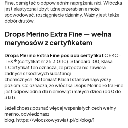
Fine, pamiętać o odpowiednim naprężeniu nici. Włóczka
jest elastyczna i zbyt luźne przerabianie może
spowodować, rozciągniecie dzianiny. Ważny jest także
dobór drutów.
Drops Merino Extra Fine — wełna
merynosów z certyfikatem
Drops Merino Extra Fine posiada
certyfikat
OEKO-
TEX ®
(certyfikat nr 25.3.0110). Standard 100, Klasa
I.
Certyfikat ten oznacza, że przędza nie zawiera
żadnych szkodliwych substancji
chemicznych.
Natomiast Klasa I stanowi najwyższy
poziom. Co oznacza, że włóczka Drops Merino Extra Fine
jest odpowiednia dla niemowląt i małych dzieci (od 0 do
3 lat).
Jeżeli chcesz poznać więcej wspaniałych cech wełny
merino, odwiedź nasz
blog.
https://wloczkowyswiat.pl/pl/blog/1