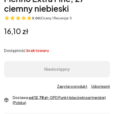
ciemny niebieski
5.00
(Oceny: 1 Recenzje: 1)
Cena
16,10 zł
Dostępność:
brak towaru
Niedostępny
Zapytaj o produkt
Udostępnij
Dostawa
od 12,78 zł
- DPD Punkt (placówki partnerskie)
(Polska)