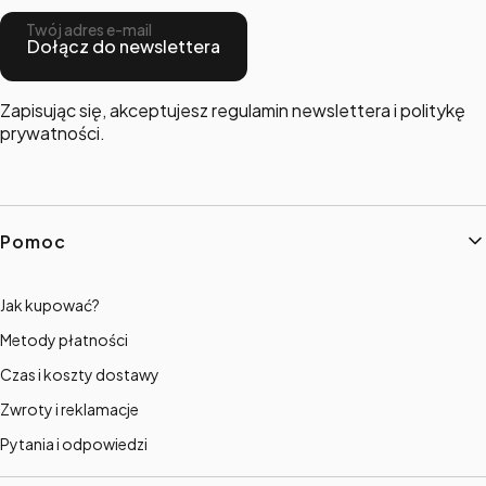
Twój adres e-mail
Dołącz do newslettera
Zapisując się, akceptujesz regulamin newslettera i politykę
prywatności.
Linki w stopce
Pomoc
Jak kupować?
Metody płatności
Czas i koszty dostawy
Zwroty i reklamacje
Pytania i odpowiedzi