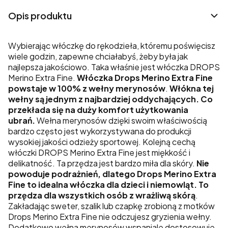
Opis produktu
Wybierając włóczkę do rękodzieła, któremu poświęcisz
wiele godzin, zapewne chciałabyś, żeby była jak
najlepsza jakościowo. Taka właśnie jest włóczka DROPS
Merino Extra Fine.
Włóczka Drops Merino Extra Fine
powstaje w 100% z wełny merynosów
.
Włókna tej
wełny są jednym z najbardziej oddychających. Co
przekłada się na duży komfort użytkowania
ubrań.
Wełna merynosów dzięki swoim właściwością
bardzo często jest wykorzystywana do produkcji
wysokiej jakości odzieży sportowej. Kolejną cechą
włóczki DROPS Merino Extra Fine jest miękkość i
delikatność. Ta przędza jest bardzo miła dla skóry.
Nie
powoduje podrażnień, dlatego Drops Merino Extra
Fine to idealna włóczka dla dzieci i niemowląt. To
przędza dla wszystkich osób z wrażliwą skórą
.
Zakładając sweter, szalik lub czapkę zrobioną z motków
Drops Merino Extra Fine nie odczujesz gryzienia wełny.
Dodatkowo wełna merynosów wspaniale dostosowuje