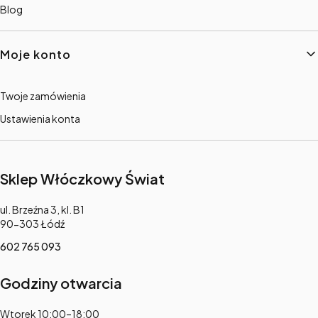
Blog
Moje konto
Twoje zamówienia
Ustawienia konta
Sklep Włóczkowy Świat
Adres:
ul. Brzeźna 3, kl. B1
90-303 Łódź
602 765 093
Godziny otwarcia
Adres:
Wtorek 10:00–18:00