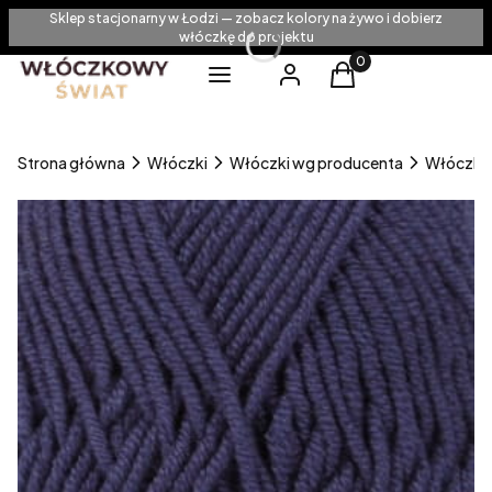
Sklep stacjonarny w Łodzi — zobacz kolory na żywo i dobierz
włóczkę do projektu
Produkty w koszyku
Menu
Zaloguj się
Koszyk
Strona główna
Włóczki
Włóczki wg producenta
Włóczki