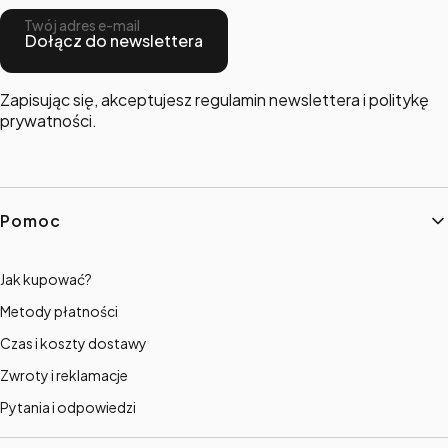
Twój adres e-mail
Dołącz do newslettera
Zapisując się, akceptujesz regulamin newslettera i politykę
prywatności.
Linki w stopce
Pomoc
Jak kupować?
Metody płatności
Czas i koszty dostawy
Zwroty i reklamacje
Pytania i odpowiedzi