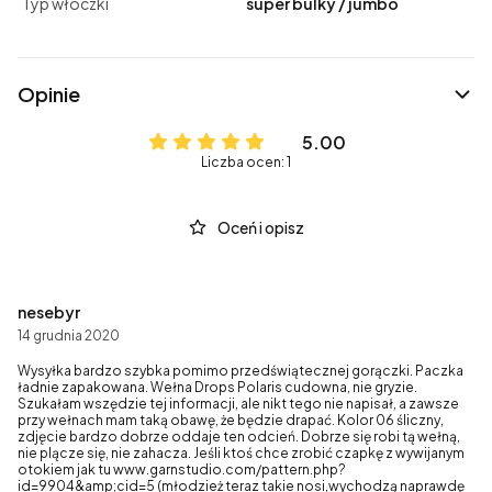
Typ włóczki
super bulky / jumbo
Opinie
5.00
Liczba ocen: 1
Oceń i opisz
nesebyr
14 grudnia 2020
Wysyłka bardzo szybka pomimo przedświątecznej gorączki. Paczka
ładnie zapakowana. Wełna Drops Polaris cudowna, nie gryzie.
Szukałam wszędzie tej informacji, ale nikt tego nie napisał, a zawsze
przy wełnach mam taką obawę, że będzie drapać. Kolor 06 śliczny,
zdjęcie bardzo dobrze oddaje ten odcień. Dobrze się robi tą wełną,
nie plącze się, nie zahacza. Jeśli ktoś chce zrobić czapkę z wywijanym
otokiem jak tu www.garnstudio.com/pattern.php?
id=9904&amp;cid=5 (młodzież teraz takie nosi,wychodzą naprawdę