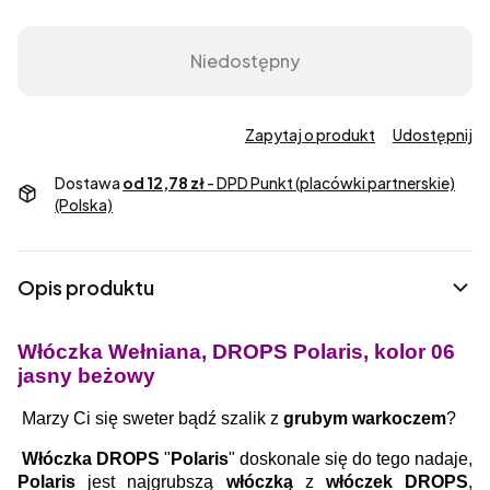
Niedostępny
Zapytaj o produkt
Udostępnij
Dostawa
od 12,78 zł
- DPD Punkt (placówki partnerskie)
(Polska)
Opis produktu
Włóczka Wełniana, DROPS Polaris, kolor 06
jasny beżowy
Marzy Ci się sweter bądź szalik z
grubym warkoczem
?
Włóczka DROPS
"
Polaris
" doskonale się do tego nadaje,
Polaris
jest najgrubszą
włóczką
z
włóczek DROPS
,