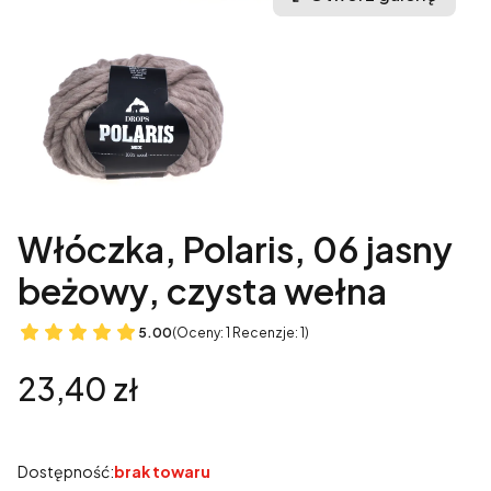
Włóczka, Polaris, 06 jasny
beżowy, czysta wełna
5.00
(Oceny: 1 Recenzje: 1)
Cena
23,40 zł
Dostępność:
brak towaru