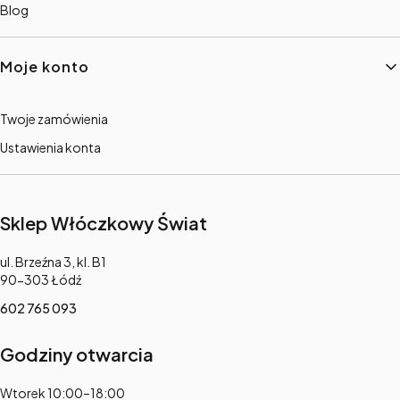
Blog
Moje konto
Twoje zamówienia
Ustawienia konta
Sklep Włóczkowy Świat
Adres:
ul. Brzeźna 3, kl. B1
90-303 Łódź
602 765 093
Godziny otwarcia
Adres:
Wtorek 10:00–18:00