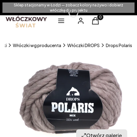
Sklep stacjonarny w Łodzi — zobacz kolory na żywo i dobierz
włóczkę do projektu
Produkty w koszyku
Menu
Zaloguj się
Koszyk
zki
Włóczki wg producenta
Włóczki DROPS
Drops Polaris
Otwórz galerię