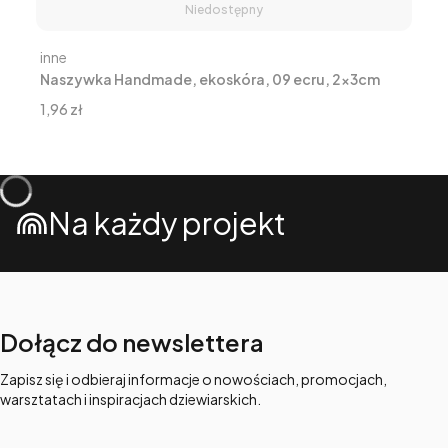
Niedostępny
Producent
inne
Naszywka Handmade, ekoskóra, 09 ecru, 2x3cm
Cena
1,96 zł
Na każdy projekt
Dołącz do newslettera
Zapisz się i odbieraj informacje o nowościach, promocjach,
warsztatach i inspiracjach dziewiarskich.