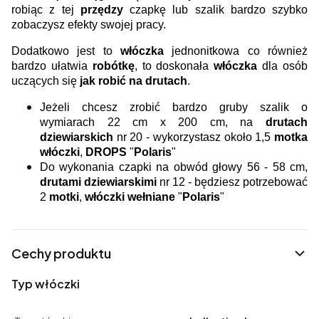
robiąc z tej
przędzy
czapkę lub szalik bardzo szybko
zobaczysz efekty swojej pracy.
Dodatkowo jest to
włóczka
jednonitkowa co również
bardzo ułatwia
robótkę
, to doskonała
włóczka
dla osób
uczących się
jak robić na drutach
.
Jeżeli chcesz zrobić bardzo gruby szalik o
wymiarach 22 cm x 200 cm, na
drutach
dziewiarskich
nr 20 - wykorzystasz około 1,5
motka
włóczki
,
DROPS
"
Polaris
"
Do wykonania czapki na obwód głowy 56 - 58 cm,
drutami dziewiarskimi
nr 12 - będziesz potrzebować
2
motki
,
włóczki wełniane
"
Polaris
"
Cechy produktu
Typ włóczki