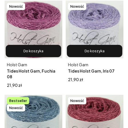
Nowość
Nowość
Do koszyka
Do koszyka
Producent
Producent
Holst Garn
Holst Garn
Tides Holst Garn, Fuchia
Tides Holst Garn, Iris 07
08
Cena
21,90 zł
Cena
21,90 zł
Bestseller
Nowość
Nowość