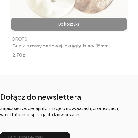
Do koszyka
Producent
DROPS
Guzik, z masy perłowej, okrągły, biały, 15mm
Cena
2,70 zł
Dołącz do newslettera
Zapisz się i odbieraj informacje o nowościach, promocjach,
warsztatach i inspiracjach dziewiarskich.
Twój adres e-mail