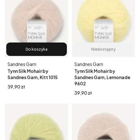
Do koszyka
Niedostępny
Producent
Producent
Sandnes Garn
Sandnes Garn
Tynn Silk Mohair by
Tynn Silk Mohair by
Sandnes Garn, Kitt 1015
Sandnes Garn, Lemonade
9602
Cena
39,90 zł
Cena
39,90 zł