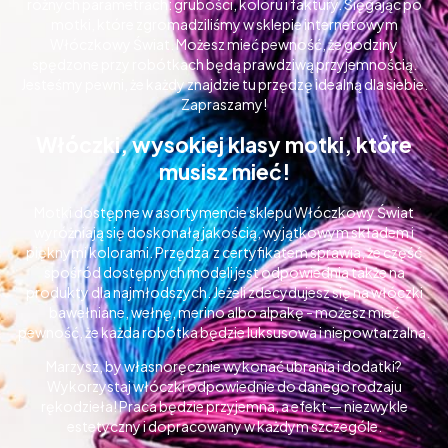
różnych parametrach: grubości, koloru i faktury. Sięgając po
motki, które zgromadziliśmy w sklepie internetowym
Włóczkowy Świat. Możesz mieć pewność, że godziny
spędzone przy robótkach będą prawdziwą przyjemnością.
Jesteśmy pewni, że każdy znajdzie tu przędzę idealną dla siebie.
Zapraszamy!
Włóczki, wysokiej klasy motki, które
musisz mieć!
Motki dostępne w asortymencie sklepu Włóczkowy Świat
wyróżniają się doskonałą jakością, wyjątkowym składem i
pięknymi kolorami. Przędza z certyfikatem sprawia, że część
spośród dostępnych modeli jest odpowiednia także na
produkty dla najmłodszych. Jeżeli zdecydujesz się na włóczki
bawełniane, wełnę, merino albo alpakę - możesz mieć
pewność, że każda robótka będzie luksusowa i niepowtarzalna.
Marzysz, by własnoręcznie wykonać ubrania i dodatki?
Wykorzystaj włóczki odpowiednie do danego rodzaju
rękodzieła! Praca będzie przyjemna, a efekt — niezwykle
estetyczny i dopracowany w każdym szczególe.