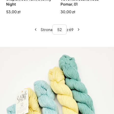
Night
Pomar, 01
Cena
Cena
53,00 zł
30,00 zł
Strona
z 69