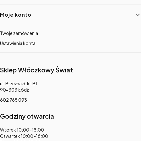
Moje konto
Twoje zamówienia
Ustawienia konta
Sklep Włóczkowy Świat
Adres:
ul. Brzeźna 3, kl. B1
90-303 Łódź
602 765 093
Godziny otwarcia
Adres:
Wtorek 10:00–18:00
Czwartek 10:00–18:00