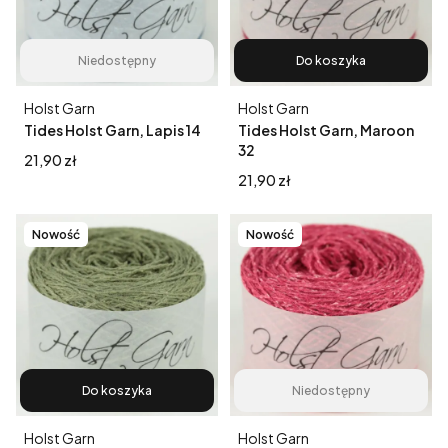
Niedostępny
Do koszyka
Producent
Producent
Holst Garn
Holst Garn
Tides Holst Garn, Lapis 14
Tides Holst Garn, Maroon
32
Cena
21,90 zł
Cena
21,90 zł
Nowość
Nowość
Do koszyka
Niedostępny
Producent
Producent
Holst Garn
Holst Garn