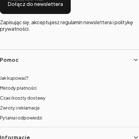
Dołącz do newslettera
Zapisując się, akceptujesz regulamin newslettera i politykę
prywatności.
Linki w stopce
Pomoc
Jak kupować?
Metody płatności
Czas i koszty dostawy
Zwroty i reklamacje
Pytania i odpowiedzi
Informacje