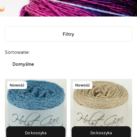
Filtry
Lista produktów
Sortowanie:
Domyślne
Nowość
Nowość
Do koszyka
Do koszyka