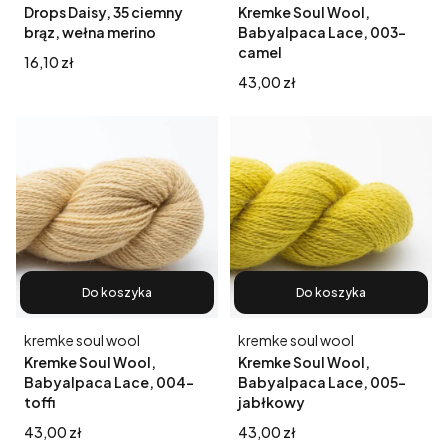
Drops Daisy, 35 ciemny
Kremke Soul Wool,
brąz, wełna merino
Babyalpaca Lace, 003-
camel
Cena
16,10 zł
Cena
43,00 zł
Do koszyka
Do koszyka
Producent
Producent
kremke soul wool
kremke soul wool
Kremke Soul Wool,
Kremke Soul Wool,
Babyalpaca Lace, 004-
Babyalpaca Lace, 005-
toffi
jabłkowy
Cena
Cena
43,00 zł
43,00 zł