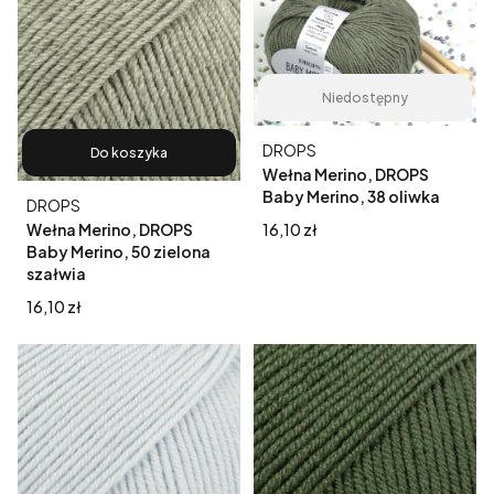
Niedostępny
Producent
DROPS
Do koszyka
Wełna Merino, DROPS
Baby Merino, 38 oliwka
Producent
DROPS
Cena
16,10 zł
Wełna Merino, DROPS
Baby Merino, 50 zielona
szałwia
Cena
16,10 zł