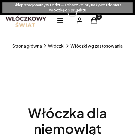
Sklep stacjonarny w Łodzi — zobacz kolory na żywo i dobierz
włóczkę do projektu
Produkty w koszyku
Menu
Zaloguj się
Koszyk
Strona główna
Włóczki
Włóczki wg zastosowania
Włóczka dla
niemowląt