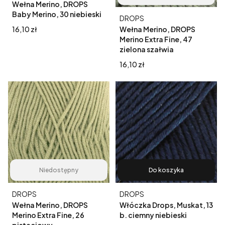
Wełna Merino, DROPS
Baby Merino, 30 niebieski
Producent
DROPS
Cena
16,10 zł
Wełna Merino, DROPS
Merino Extra Fine, 47
zielona szałwia
Cena
16,10 zł
Niedostępny
Do koszyka
Producent
Producent
DROPS
DROPS
Wełna Merino, DROPS
Włóczka Drops, Muskat, 13
Merino Extra Fine, 26
b. ciemny niebieski