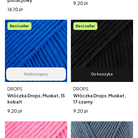
pistacjowy
Cena
9,20 zł
Cena
16,10 zł
Bestseller
Bestseller
Niedostępny
Do koszyka
Producent
Producent
DROPS
DROPS
Włóczka Drops, Muskat, 15
Włóczka Drops, Muskat,
kobalt
17 czarny
Cena
Cena
9,20 zł
9,20 zł