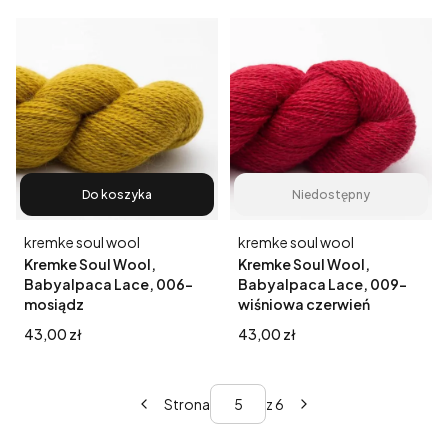
Do koszyka
Niedostępny
Producent
Producent
kremke soul wool
kremke soul wool
Kremke Soul Wool,
Kremke Soul Wool,
Babyalpaca Lace, 006-
Babyalpaca Lace, 009-
mosiądz
wiśniowa czerwień
Cena
Cena
43,00 zł
43,00 zł
Strona
z 6