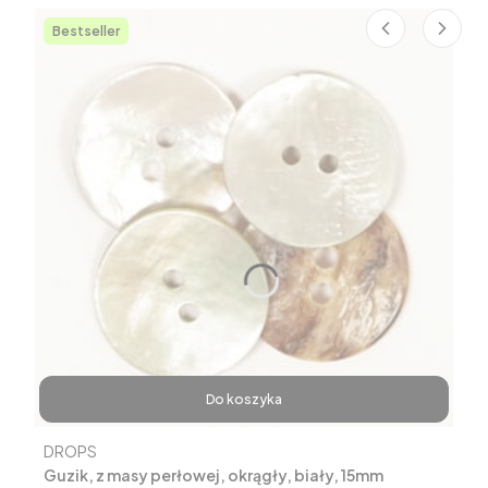
Bestseller
Do koszyka
Producent
DROPS
Guzik, z masy perłowej, okrągły, biały, 15mm