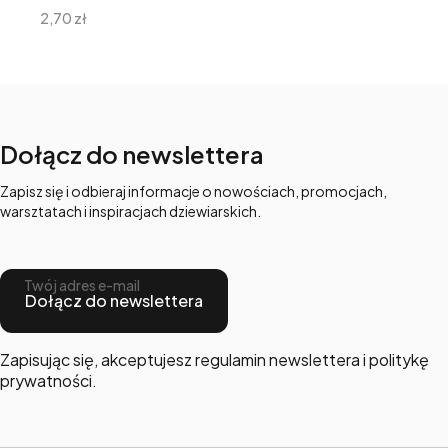
Cena
2,70 zł
Dołącz do newslettera
Zapisz się i odbieraj informacje o nowościach, promocjach,
warsztatach i inspiracjach dziewiarskich.
Twój adres e-mail
Dołącz do newslettera
Zapisując się, akceptujesz regulamin newslettera i politykę
prywatności.