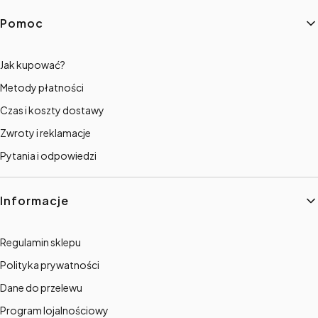
Linki w stopce
Pomoc
Jak kupować?
Metody płatności
Czas i koszty dostawy
Zwroty i reklamacje
Pytania i odpowiedzi
Informacje
Regulamin sklepu
Polityka prywatności
Dane do przelewu
Program lojalnościowy