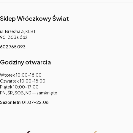
Sklep Włóczkowy Świat
Adres:
ul. Brzeźna 3, kl. B1
90-303 Łódź
602 765 093
Godziny otwarcia
Adres:
Wtorek 10:00–18:00
Czwartek 10:00–18:00
Piątek 10:00–17:00
PN, ŚR, SOB, ND — zamknięte
Sezon letni 01.07–22.08