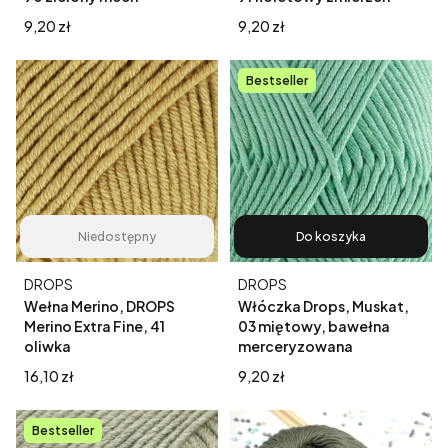
Cena
Cena
9,20 zł
9,20 zł
Bestseller
Niedostępny
Do koszyka
Producent
Producent
DROPS
DROPS
Wełna Merino, DROPS
Włóczka Drops, Muskat,
Merino Extra Fine, 41
03 miętowy, bawełna
oliwka
merceryzowana
Cena
Cena
16,10 zł
9,20 zł
Bestseller