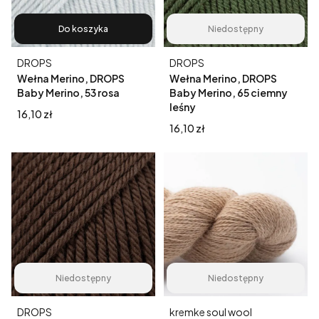
Do koszyka
Niedostępny
Producent
Producent
DROPS
DROPS
Wełna Merino, DROPS
Wełna Merino, DROPS
Baby Merino, 53 rosa
Baby Merino, 65 ciemny
leśny
Cena
16,10 zł
Cena
16,10 zł
Niedostępny
Niedostępny
Producent
Producent
DROPS
kremke soul wool