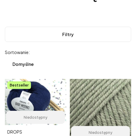
Filtry
Lista produktów
Sortowanie:
Domyślne
Bestseller
Niedostępny
Producent
DROPS
Niedostępny