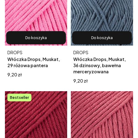
Do koszyka
Do koszyka
Producent
Producent
DROPS
DROPS
Włóczka Drops, Muskat,
Włóczka Drops, Muskat,
29 różowa pantera
36 dzinsowy, bawełna
merceryzowana
Cena
9,20 zł
Cena
9,20 zł
Bestseller