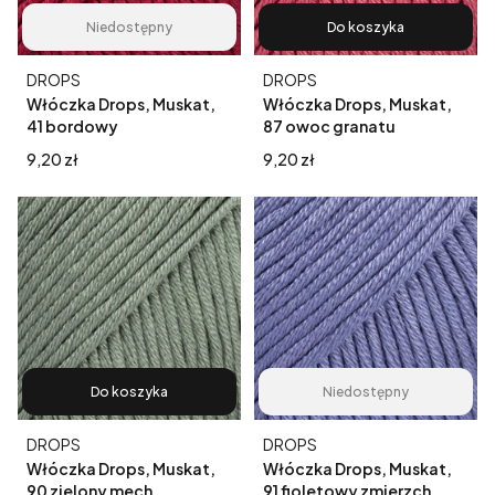
Niedostępny
Do koszyka
Producent
Producent
DROPS
DROPS
Włóczka Drops, Muskat,
Włóczka Drops, Muskat,
41 bordowy
87 owoc granatu
Cena
Cena
9,20 zł
9,20 zł
Do koszyka
Niedostępny
Producent
Producent
DROPS
DROPS
Włóczka Drops, Muskat,
Włóczka Drops, Muskat,
90 zielony mech
91 fioletowy zmierzch